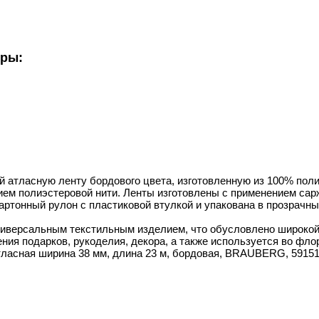
уры:
 атласную ленту бордового цвета, изготовленную из 100% полиэ
ем полиэстеровой нити. Ленты изготовлены с применением сарж
картонный рулон с пластиковой втулкой и упакована в прозрачн
ниверсальным текстильным изделием, что обусловлено широко
ия подарков, рукоделия, декора, а также используется во фло
атласная ширина 38 мм, длина 23 м, бордовая, BRAUBERG, 59