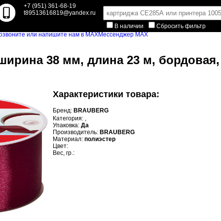
+7 (951) 361-68-19
t89513616819@yandex.ru
В наличии
Сбросить фильтр
Мессенджер MAX
ширина 38 мм, длина 23 м, бордовая,
Характеристики товара:
Бренд:
BRAUBERG
Категория:
,
Упаковка:
Да
Производитель:
BRAUBERG
Материал:
полиэстер
Цвет:
Вес, гр.: