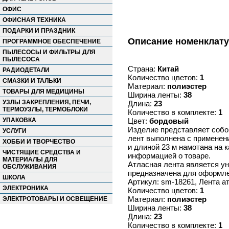
ОФИС
ОФИСНАЯ ТЕХНИКА
ПОДАРКИ И ПРАЗДНИК
Описание номенклат
ПРОГРАММНОЕ ОБЕСПЕЧЕНИЕ
ПЫЛЕСОСЫ И ФИЛЬТРЫ ДЛЯ
ПЫЛЕСОСА
Страна:
Китай
РАДИОДЕТАЛИ
Количество цветов:
1
СМАЗКИ И ТАЛЬКИ
Материал:
полиэстер
ТОВАРЫ ДЛЯ МЕДИЦИНЫ
Ширина ленты:
38
УЗЛЫ ЗАКРЕПЛЕНИЯ, ПЕЧИ,
Длина:
23
ТЕРМОУЗЛЫ, ТЕРМОБЛОКИ
Количество в комплекте:
1
УПАКОВКА
Цвет:
бордовый
Изделие представляет собой
УСЛУГИ
лент выполнена с применени
ХОББИ И ТВОРЧЕСТВО
и длиной 23 м намотана на 
ЧИСТЯЩИЕ СРЕДСТВА И
информацией о товаре.
МАТЕРИАЛЫ ДЛЯ
Атласная лента является у
ОБСЛУЖИВАНИЯ
предназначена для оформлен
ШКОЛА
Артикул: sm-18261, Лента 
ЭЛЕКТРОНИКА
Количество цветов:
1
Материал:
полиэстер
ЭЛЕКТРОТОВАРЫ И ОСВЕЩЕНИЕ
Ширина ленты:
38
Длина:
23
Количество в комплекте:
1