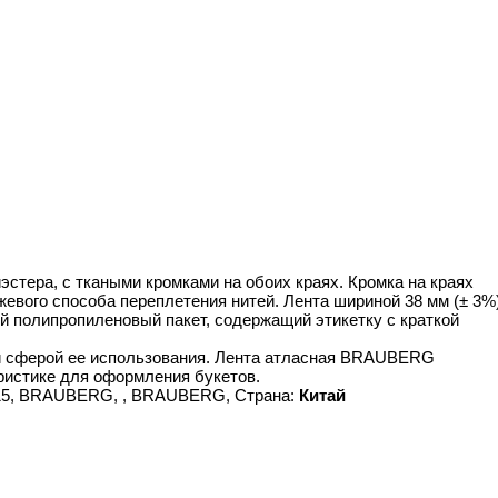
стера, с ткаными кромками на обоих краях. Кромка на краях
евого способа переплетения нитей. Лента шириной 38 мм (± 3%
ый полипропиленовый пакет, содержащий этикетку с краткой
й сферой ее использования. Лента атласная BRAUBERG
ристике для оформления букетов.
1515, BRAUBERG, , BRAUBERG, Страна:
Китай