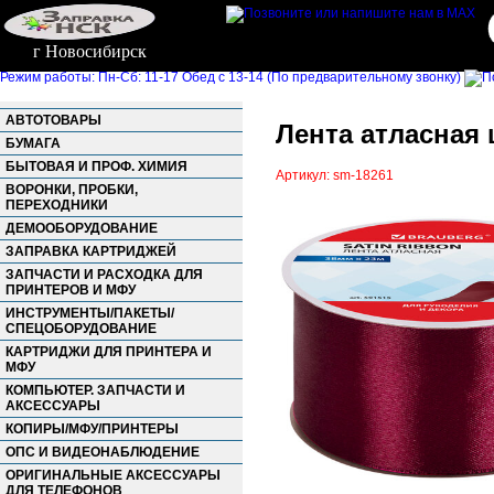
г Новосибирск
Режим работы: Пн-Сб: 11-17 Обед с 13-14 (По предварительному звонку)
АВТОТОВАРЫ
Лента атласная 
БУМАГА
БЫТОВАЯ И ПРОФ. ХИМИЯ
Артикул: sm-18261
ВОРОНКИ, ПРОБКИ,
ПЕРЕХОДНИКИ
ДЕМООБОРУДОВАНИЕ
ЗАПРАВКА КАРТРИДЖЕЙ
ЗАПЧАСТИ И РАСХОДКА ДЛЯ
ПРИНТЕРОВ И МФУ
ИНСТРУМЕНТЫ/ПАКЕТЫ/
СПЕЦОБОРУДОВАНИЕ
КАРТРИДЖИ ДЛЯ ПРИНТЕРА И
МФУ
КОМПЬЮТЕР. ЗАПЧАСТИ И
АКСЕССУАРЫ
КОПИРЫ/МФУ/ПРИНТЕРЫ
ОПС И ВИДЕОНАБЛЮДЕНИЕ
ОРИГИНАЛЬНЫЕ АКСЕССУАРЫ
ДЛЯ ТЕЛЕФОНОВ