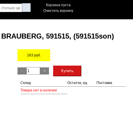
Корзина пуста
Очистить корзину
 BRAUBERG, 591515, (591515son)
163
руб.
Остаток
Купить
-
+
Склад
Остаток, ед.
Поставка
Товара нет в наличии