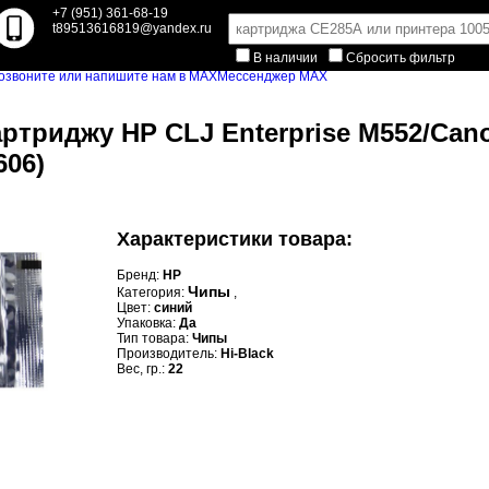
+7 (951) 361-68-19
t89513616819@yandex.ru
В наличии
Сбросить фильтр
Мессенджер MAX
картриджу HP CLJ Enterprise M552/Cano
606)
Характеристики товара:
Бренд:
HP
Чипы
Категория:
,
Цвет:
синий
Упаковка:
Да
Тип товара:
Чипы
Производитель:
Hi-Black
Вес, гр.:
22