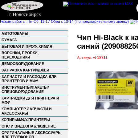
г Новосибирск
Режим работы: Пн-Сб: 11-17 Обед с 13-14 (По предварительному звонку)
АВТОТОВАРЫ
Чип Hi-Black к 
БУМАГА
синий (20908825
БЫТОВАЯ И ПРОФ. ХИМИЯ
ВОРОНКИ, ПРОБКИ,
ПЕРЕХОДНИКИ
Артикул: vt-18311
ДЕМООБОРУДОВАНИЕ
ЗАПРАВКА КАРТРИДЖЕЙ
ЗАПЧАСТИ И РАСХОДКА ДЛЯ
ПРИНТЕРОВ И МФУ
ИНСТРУМЕНТЫ/ПАКЕТЫ/
СПЕЦОБОРУДОВАНИЕ
КАРТРИДЖИ ДЛЯ ПРИНТЕРА И
МФУ
КОМПЬЮТЕР. ЗАПЧАСТИ И
АКСЕССУАРЫ
КОПИРЫ/МФУ/ПРИНТЕРЫ
ОПС И ВИДЕОНАБЛЮДЕНИЕ
ОРИГИНАЛЬНЫЕ АКСЕССУАРЫ
ДЛЯ ТЕЛЕФОНОВ