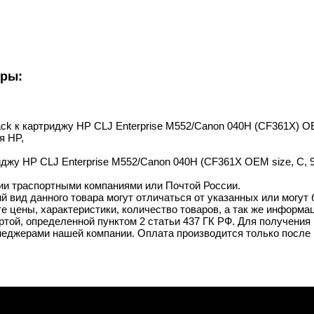
уры:
lack к картриджу HP CLJ Enterprise M552/Canon 040H (CF361X) OE
я HP,
иджу HP CLJ Enterprise M552/Canon 040H (CF361X OEM size, C, 9
ии траспортными компаниями или Почтой России.
й вид данного товара могут отличаться от указанных или могут
 цены, характеристики, количество товаров, а так же информац
той, определенной пунктом 2 статьи 437 ГК РФ. Для получения 
неджерами нашей компании. Оплата производится только после 