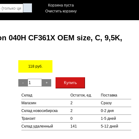
Корзина пуста
Очистить корзину
n 040H CF361X OEM size, C, 9,5K,
118
руб.
Остаток
Купить
-
+
Склад
Остаток, ед.
Поставка
Магазин
2
Сразу
Склад новосибирска
2
0-2 дня
Транзит
0
1-5 дней
Склад удаленный
141
5-12 дней