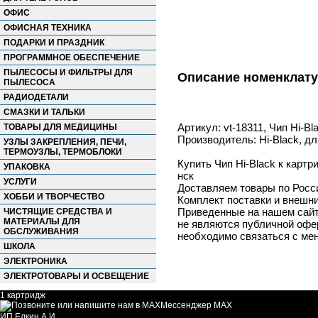
ОФИС
ОФИСНАЯ ТЕХНИКА
ПОДАРКИ И ПРАЗДНИК
ПРОГРАММНОЕ ОБЕСПЕЧЕНИЕ
ПЫЛЕСОСЫ И ФИЛЬТРЫ ДЛЯ
Описание номенклат
ПЫЛЕСОСА
РАДИОДЕТАЛИ
СМАЗКИ И ТАЛЬКИ
Артикул: vt-18311, Чип Hi-B
ТОВАРЫ ДЛЯ МЕДИЦИНЫ
Производитель: Hi-Black, дл
УЗЛЫ ЗАКРЕПЛЕНИЯ, ПЕЧИ,
ТЕРМОУЗЛЫ, ТЕРМОБЛОКИ
Купить Чип Hi-Black к картр
УПАКОВКА
нск
УСЛУГИ
Доставляем товары по Росс
ХОББИ И ТВОРЧЕСТВО
Комплект поставки и внешни
Приведенные на нашем сайте
ЧИСТЯЩИЕ СРЕДСТВА И
МАТЕРИАЛЫ ДЛЯ
не являются публичной офер
ОБСЛУЖИВАНИЯ
необходимо связаться с ме
ШКОЛА
ЭЛЕКТРОНИКА
ЭЛЕКТРОТОВАРЫ И ОСВЕЩЕНИЕ
1 картридж
Мессенджер MAX
ИП Елкин А.И.