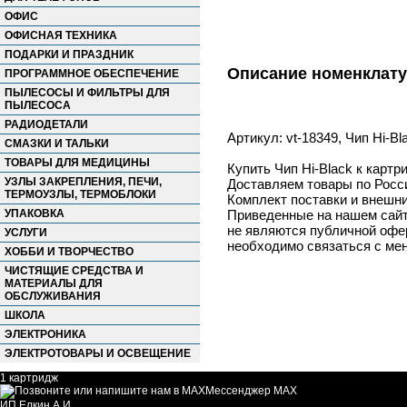
ОФИС
ОФИСНАЯ ТЕХНИКА
ПОДАРКИ И ПРАЗДНИК
Описание номенклат
ПРОГРАММНОЕ ОБЕСПЕЧЕНИЕ
ПЫЛЕСОСЫ И ФИЛЬТРЫ ДЛЯ
ПЫЛЕСОСА
РАДИОДЕТАЛИ
Артикул: vt-18349, Чип Hi-B
СМАЗКИ И ТАЛЬКИ
ТОВАРЫ ДЛЯ МЕДИЦИНЫ
Купить Чип Hi-Black к карт
УЗЛЫ ЗАКРЕПЛЕНИЯ, ПЕЧИ,
Доставляем товары по Росс
ТЕРМОУЗЛЫ, ТЕРМОБЛОКИ
Комплект поставки и внешни
УПАКОВКА
Приведенные на нашем сайте
не являются публичной офер
УСЛУГИ
необходимо связаться с ме
ХОББИ И ТВОРЧЕСТВО
ЧИСТЯЩИЕ СРЕДСТВА И
МАТЕРИАЛЫ ДЛЯ
ОБСЛУЖИВАНИЯ
ШКОЛА
ЭЛЕКТРОНИКА
ЭЛЕКТРОТОВАРЫ И ОСВЕЩЕНИЕ
1 картридж
Мессенджер MAX
ИП Елкин А.И.