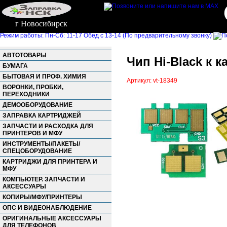
г Новосибирск
Режим работы: Пн-Сб: 11-17 Обед с 13-14 (По предварительному звонку)
АВТОТОВАРЫ
Чип Hi-Black к 
БУМАГА
БЫТОВАЯ И ПРОФ. ХИМИЯ
Артикул: vt-18349
ВОРОНКИ, ПРОБКИ,
ПЕРЕХОДНИКИ
ДЕМООБОРУДОВАНИЕ
ЗАПРАВКА КАРТРИДЖЕЙ
ЗАПЧАСТИ И РАСХОДКА ДЛЯ
ПРИНТЕРОВ И МФУ
ИНСТРУМЕНТЫ/ПАКЕТЫ/
СПЕЦОБОРУДОВАНИЕ
КАРТРИДЖИ ДЛЯ ПРИНТЕРА И
МФУ
КОМПЬЮТЕР. ЗАПЧАСТИ И
АКСЕССУАРЫ
КОПИРЫ/МФУ/ПРИНТЕРЫ
ОПС И ВИДЕОНАБЛЮДЕНИЕ
ОРИГИНАЛЬНЫЕ АКСЕССУАРЫ
ДЛЯ ТЕЛЕФОНОВ