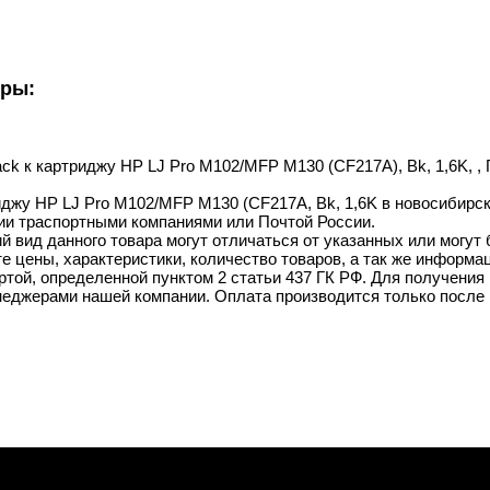
уры:
lack к картриджу HP LJ Pro M102/MFP M130 (CF217A), Bk, 1,6K, ,
риджу HP LJ Pro M102/MFP M130 (CF217A, Bk, 1,6K в новосибирске
ии траспортными компаниями или Почтой России.
й вид данного товара могут отличаться от указанных или могут
 цены, характеристики, количество товаров, а так же информац
той, определенной пунктом 2 статьи 437 ГК РФ. Для получения 
неджерами нашей компании. Оплата производится только после 