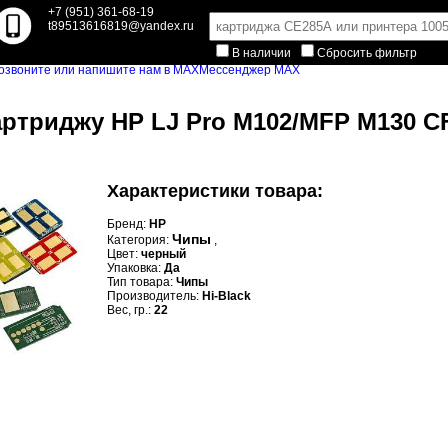
+7 (951) 361-68-19
t89513616819@yandex.ru
В наличии
Сбросить фильтр
Мессенджер MAX
картриджу HP LJ Pro M102/MFP M130 CF
Характеристики товара:
Бренд:
HP
Чипы
Категория:
,
Цвет:
черный
Упаковка:
Да
Тип товара:
Чипы
Производитель:
Hi-Black
Вес, гр.:
22