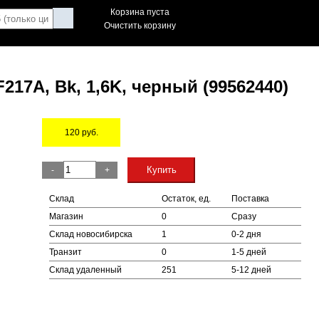
Корзина пуста
Очистить корзину
217A, Bk, 1,6K, черный (99562440)
120
руб.
Остаток
Купить
-
+
Склад
Остаток, ед.
Поставка
Магазин
0
Сразу
Склад новосибирска
1
0-2 дня
Транзит
0
1-5 дней
Склад удаленный
251
5-12 дней