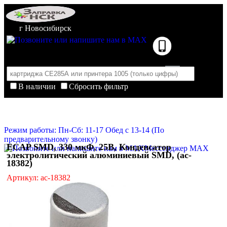
г Новосибирск
В наличии
Сбросить фильтр
Корзина пуста
Очистить корзину
Режим работы: Пн-Сб: 11-17 Обед с 13-14 (По
предварительному звонку)
ECAP SMD, 330 мкФ, 25В, Конденсатор
Мессенджер MAX
электролитический алюминиевый SMD, (ac-
18382)
Артикул: ac-18382