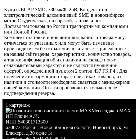
Купить ECAP SMD, 330 мкФ, 25В, Конденсатор
электролитический алюминиевый SMD в новосибирске,
метро Студенческая, на горской, заправка нск
Доставляем товары по России траспортными компаниями
или Почтой России.
Комплект поставки и внешний вид данного товара могут
отличаться от указанных или могут быть изменены
производителем без отражения в каталоге. Приведенные
на нашем сайте цены, характеристики, количество товаров,
а так же информация об их наличии на складе носят
ознакомительный характер и не являются публичной
офертой, определенной пунктом 2 статьи 437 ГК РФ. Для
получения информации о характеристиках товаров, их
наличии и стоимости необходимо связаться с менеджерами
нашей компании. Оплата производится только после
подтверждения резерва.
1 картридж
Мессенджер MAX
ИП Елкин А.И.
ИНН 540301713300
630073
,
Россия
,
Новосибирская область
,
Новосибирск
,
ул.
Блюхера, д.30 офис 1а
Телефон:
+7 (951) 361-68-19