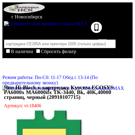
г Новосибирск
В наличии
Сбросить фильтр
Корзина пуста
Очистить корзину
Режим работы: Пн-Сб: 11-17 Обед с 13-14 (По
предварительному звонку)
Чип Hi-Black к картриджу Kyocera ECOSYS
Мессенджер MAX
PA6000x MA6000ifx TK-3440, Bk, 40K,40000
страниц, черный (20910107715)
Артикул: vt-18406