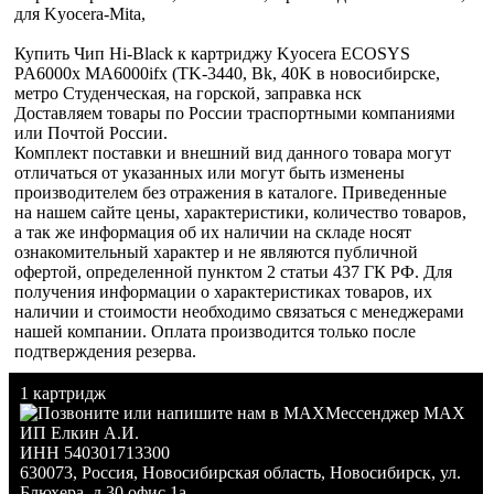
для Kyocera-Mita,
Купить Чип Hi-Black к картриджу Kyocera ECOSYS
PA6000x MA6000ifx (TK-3440, Bk, 40K в новосибирске,
метро Студенческая, на горской, заправка нск
Доставляем товары по России траспортными компаниями
или Почтой России.
Комплект поставки и внешний вид данного товара могут
отличаться от указанных или могут быть изменены
производителем без отражения в каталоге. Приведенные
на нашем сайте цены, характеристики, количество товаров,
а так же информация об их наличии на складе носят
ознакомительный характер и не являются публичной
офертой, определенной пунктом 2 статьи 437 ГК РФ. Для
получения информации о характеристиках товаров, их
наличии и стоимости необходимо связаться с менеджерами
нашей компании. Оплата производится только после
подтверждения резерва.
1 картридж
Мессенджер MAX
ИП Елкин А.И.
ИНН 540301713300
630073
,
Россия
,
Новосибирская область
,
Новосибирск
,
ул.
Блюхера, д.30 офис 1а