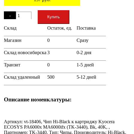
Остаток
-
Купить
Склад
Остаток, ед.
Поставка
+
Магазин
0
Сразу
Склад новосибирска
3
0-2 дня
Транзит
0
1-5 дней
Склад удаленный
500
5-12 дней
Описание номенклатуры:
Артикул: vt-18406, Чип Hi-Black к картриджу Kyocera
ECOSYS PA6000x MA6000ifx (TK-3440), Bk, 40K, ,
Партномер: TK-3440, Тип: Чипы, Производитель: Hi-Black,