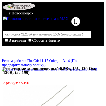
г Новосибирск
В наличии
Сбросить фильтр
Корзина пуста
Очистить корзину
Режим работы: Пн-Сб: 11-17 Обед с 13-14 (По
предварительному звонку)
Резистор металлопленочный 0.5Вт, 1%, 130 Ом,
Мессенджер MAX
130R, (ac-190)
Артикул: ac-190