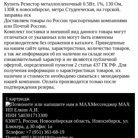
Купить Резистор металлопленочный 0.5Вт, 1%, 130 Ом,
130R в новосибирске, метро Студенческая, на горской,
заправка нск
Доставляем товары по России траспортными компаниями
или Почтой России.
Комплект поставки и внешний вид данного товара могут
отличаться от указанных или могут быть изменены
производителем без отражения в каталоге. Приведенные
на нашем сайте цены, характеристики, количество товаров,
а так же информация об их наличии на складе носят
ознакомительный характер и не являются публичной
офертой, определенной пунктом 2 статьи 437 ГК РФ. Для
получения информации о характеристиках товаров, их
наличии и стоимости необходимо связаться с менеджерами
нашей компании. Оплата производится только после
подтверждения резерва.
1 картридж
Мессенджер MAX
ИП Елкин А.И.
ИНН 540301713300
630073
,
Россия
,
Новосибирская область
,
Новосибирск
,
ул.
Блюхера, д.30 офис 1а
Телефон:
+7 (951) 361-68-19
Почта:
t89513616819@yandex.ru