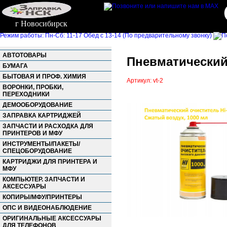
г Новосибирск
Режим работы: Пн-Сб: 11-17 Обед с 13-14 (По предварительному звонку)
АВТОТОВАРЫ
Пневматический 
БУМАГА
БЫТОВАЯ И ПРОФ. ХИМИЯ
Артикул: vt-2
ВОРОНКИ, ПРОБКИ,
ПЕРЕХОДНИКИ
ДЕМООБОРУДОВАНИЕ
ЗАПРАВКА КАРТРИДЖЕЙ
ЗАПЧАСТИ И РАСХОДКА ДЛЯ
ПРИНТЕРОВ И МФУ
ИНСТРУМЕНТЫ/ПАКЕТЫ/
СПЕЦОБОРУДОВАНИЕ
КАРТРИДЖИ ДЛЯ ПРИНТЕРА И
МФУ
КОМПЬЮТЕР. ЗАПЧАСТИ И
АКСЕССУАРЫ
КОПИРЫ/МФУ/ПРИНТЕРЫ
ОПС И ВИДЕОНАБЛЮДЕНИЕ
ОРИГИНАЛЬНЫЕ АКСЕССУАРЫ
ДЛЯ ТЕЛЕФОНОВ