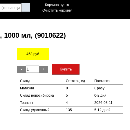
Корзина пуста
Очистить корзину
1000 мл, (9010622)
458
руб.
Остаток
Купить
-
+
Склад
Остаток, ед.
Поставка
Магазин
0
Сразу
Склад новосибирска
5
0-2 дня
Транзит
4
2026-08-11
Склад удаленный
135
5-12 дней