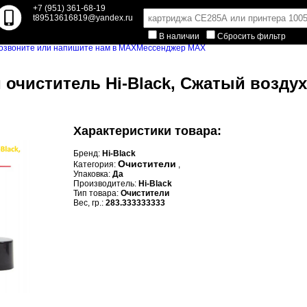
+7 (951) 361-68-19
t89513616819@yandex.ru
В наличии
Сбросить фильтр
Мессенджер MAX
очиститель Hi-Black, Сжатый воздух, 
Характеристики товара:
Бренд:
Hi-Black
Очистители
Категория:
,
Упаковка:
Да
Производитель:
Hi-Black
Тип товара:
Очистители
Вес, гр.:
283.333333333