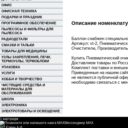
ОФИС
ОФИСНАЯ ТЕХНИКА
ПОДАРКИ И ПРАЗДНИК
Описание номенклат
ПРОГРАММНОЕ ОБЕСПЕЧЕНИЕ
ПЫЛЕСОСЫ И ФИЛЬТРЫ ДЛЯ
ПЫЛЕСОСА
Баллон снабжен специально
РАДИОДЕТАЛИ
Артикул: vt-2, Пневматическ
СМАЗКИ И ТАЛЬКИ
Очистители, Производитель: 
ТОВАРЫ ДЛЯ МЕДИЦИНЫ
УЗЛЫ ЗАКРЕПЛЕНИЯ, ПЕЧИ,
Купить Пневматический очис
ТЕРМОУЗЛЫ, ТЕРМОБЛОКИ
Доставляем товары по Росс
УПАКОВКА
Комплект поставки и внешни
Приведенные на нашем сайте
УСЛУГИ
не являются публичной офер
ХОББИ И ТВОРЧЕСТВО
необходимо связаться с ме
ЧИСТЯЩИЕ СРЕДСТВА И
МАТЕРИАЛЫ ДЛЯ
ОБСЛУЖИВАНИЯ
ШКОЛА
ЭЛЕКТРОНИКА
ЭЛЕКТРОТОВАРЫ И ОСВЕЩЕНИЕ
1 картридж
Мессенджер MAX
ИП Елкин А.И.