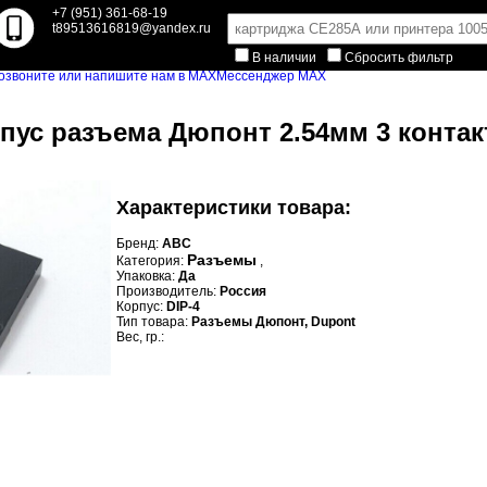
+7 (951) 361-68-19
t89513616819@yandex.ru
В наличии
Сбросить фильтр
Мессенджер MAX
рпус разъема Дюпонт 2.54мм 3 контакт
Характеристики товара:
Бренд:
ABC
Разъемы
Категория:
,
Упаковка:
Да
Производитель:
Россия
Корпус:
DIP-4
Тип товара:
Разъемы Дюпонт, Dupont
Вес, гр.: