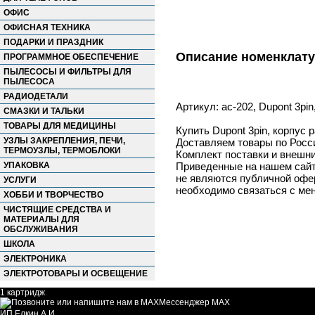
ОФИС
ОФИСНАЯ ТЕХНИКА
ПОДАРКИ И ПРАЗДНИК
Описание номенклат
ПРОГРАММНОЕ ОБЕСПЕЧЕНИЕ
ПЫЛЕСОСЫ И ФИЛЬТРЫ ДЛЯ
ПЫЛЕСОСА
РАДИОДЕТАЛИ
Артикул: ac-202, Dupont 3pi
СМАЗКИ И ТАЛЬКИ
ТОВАРЫ ДЛЯ МЕДИЦИНЫ
Купить Dupont 3pin, корпус 
УЗЛЫ ЗАКРЕПЛЕНИЯ, ПЕЧИ,
Доставляем товары по Росс
ТЕРМОУЗЛЫ, ТЕРМОБЛОКИ
Комплект поставки и внешни
УПАКОВКА
Приведенные на нашем сайте
не являются публичной офер
УСЛУГИ
необходимо связаться с ме
ХОББИ И ТВОРЧЕСТВО
ЧИСТЯЩИЕ СРЕДСТВА И
МАТЕРИАЛЫ ДЛЯ
ОБСЛУЖИВАНИЯ
ШКОЛА
ЭЛЕКТРОНИКА
ЭЛЕКТРОТОВАРЫ И ОСВЕЩЕНИЕ
1 картридж
Мессенджер MAX
ИП Елкин А.И.