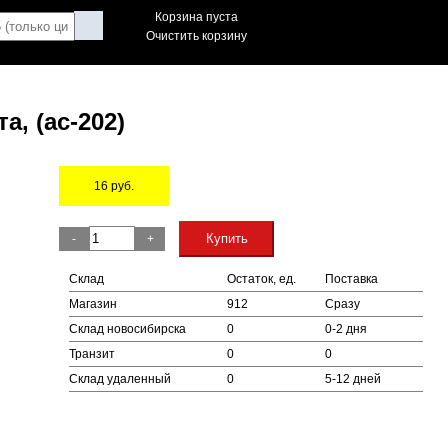
Корзина пуста
Очистить корзину
а, (ac-202)
16
руб.
Остаток
Купить
-
+
Склад
Остаток, ед.
Поставка
Магазин
912
Сразу
Склад новосибирска
0
0-2 дня
Транзит
0
0
Склад удаленный
0
5-12 дней