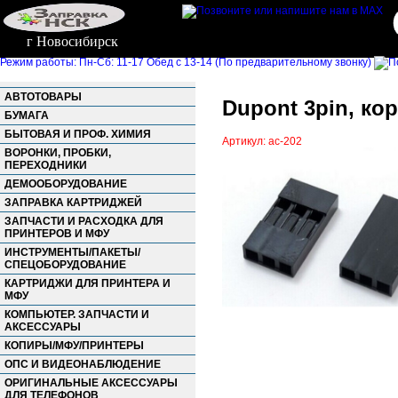
г Новосибирск
Режим работы: Пн-Сб: 11-17 Обед с 13-14 (По предварительному звонку)
АВТОТОВАРЫ
Dupont 3pin, ко
БУМАГА
БЫТОВАЯ И ПРОФ. ХИМИЯ
Артикул: ac-202
ВОРОНКИ, ПРОБКИ,
ПЕРЕХОДНИКИ
ДЕМООБОРУДОВАНИЕ
ЗАПРАВКА КАРТРИДЖЕЙ
ЗАПЧАСТИ И РАСХОДКА ДЛЯ
ПРИНТЕРОВ И МФУ
ИНСТРУМЕНТЫ/ПАКЕТЫ/
СПЕЦОБОРУДОВАНИЕ
КАРТРИДЖИ ДЛЯ ПРИНТЕРА И
МФУ
КОМПЬЮТЕР. ЗАПЧАСТИ И
АКСЕССУАРЫ
КОПИРЫ/МФУ/ПРИНТЕРЫ
ОПС И ВИДЕОНАБЛЮДЕНИЕ
ОРИГИНАЛЬНЫЕ АКСЕССУАРЫ
ДЛЯ ТЕЛЕФОНОВ