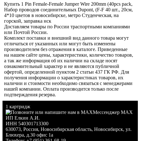
Купить 1 Pin Female-Female Jumper Wire 200mm (40pcs pack,
Набор проводов соединительных Dupont, (F-F 40 шт., 20см,
4*10 цветов в новосибирске, метро Студенческая, на
горской, заправка нск
Доставляем товары по России траспортными компаниями
или Почтой России.
Комплект поставки и внешний вид данного товара могут
отличаться от указанных или могут быть изменены
производителем без отражения в каталоге. Приведенные
на нашем сайте цены, характеристики, количество товаров,
а так же информация об их наличии на складе носят
ознакомительный характер и не являются публичной
офертой, определенной пунктом 2 статьи 437 ГК РФ. Для
получения информации о характеристиках товаров, их
наличии и стоимости необходимо связаться с менеджерами
нашей компании. Оплата производится только после
подтверждения резерва.
1 картридж
Мессенджер MAX
ИП Елкин А.И.
ИНН 540301713300
630073
,
Россия
,
Новосибирская область
,
Новосибирск
,
ул.
Блюхера, д.30 офис 1а
Телефон:
+7 (951) 361-68-19