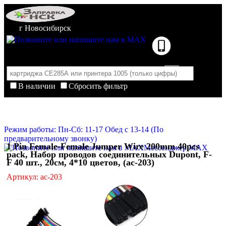
г Новосибирск
В наличии
Сбросить фильтр
Корзина пуста
Очистить корзину
Режим работы: Пн-Сб: 11-17 Обед с 13-14 (По
предварительному звонку)
1 Pin Female-Female Jumper Wire 200mm 40pcs
Мессенджер MAX
pack, Набор проводов соединительных Dupont, F-
F 40 шт., 20см, 4*10 цветов, (ac-203)
Артикул: ac-203