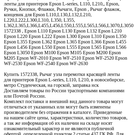
ленты для принтеров Epson L-series, L110, L210,, Epson,
Ручки, Кнопки, Флажки, Рычаги, Epson , Рычаг флажок,
концевик для Epson L110,L130,L132,L210,
L220,L222,L300,L310, L350, L355,
L362,L365,L366,L455,L456,L550,L555,L565,L566,L3070,L3050
1572338 , Epson L110 Epson L130 Epson L132 Epson L210
Epson L220 Epson L222 Epson L300 Epson L310 Epson L350
Epson L355 Epson L362 Epson L365 Epson L366 Epson L455
Epson L456 Epson L550 Epson L555 Epson L565 Epson L566
Epson L3050 Epson M100 Epson M105 Epson M200 Epson
M205 Epson WF-2010 Epson WF-2510 Epson WF-2520 Epson
WF-2530 Epson WF-2540 Epson WF-2630
Купить 1572338, Рычаг узла перемотки красящей ленты
для принтеров Epson L-series, L110, L210, в новосибирске,
метро Студенческая, на горской, заправка нск
Доставляем товары по России траспортными компаниями
или Почтой России.
Комплект поставки и внешний вид данного товара могут
отличаться от указанных или могут быть изменены
производителем без отражения в каталоге. Приведенные
на нашем сайте цены, характеристики, количество товаров,
а так же информация об их наличии на складе носят
ознакомительный характер и не являются публичной
офертой, определенной пунктом 2 статьи 437 ГК РФ. Для