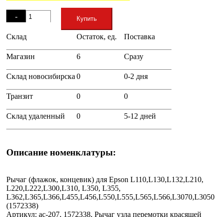
Остаток
-
Купить
Склад
Остаток, ед.
Поставка
+
Магазин
6
Сразу
Склад новосибирска
0
0-2 дня
Транзит
0
0
Склад удаленный
0
5-12 дней
Описание номенклатуры:
Рычаг (флажок, концевик) для Epson L110,L130,L132,L210,
L220,L222,L300,L310, L350, L355,
L362,L365,L366,L455,L456,L550,L555,L565,L566,L3070,L3050
(1572338)
Артикул: ac-207, 1572338, Рычаг узла перемотки красящей