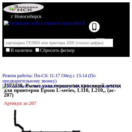
г Новосибирск
В наличии
Сбросить фильтр
Корзина пуста
Очистить корзину
Режим работы: Пн-Сб: 11-17 Обед с 13-14 (По
предварительному звонку)
1572338, Рычаг узла перемотки красящей ленты
Мессенджер MAX
для принтеров Epson L-series, L110, L210,, (ac-
207)
Артикул: ac-207