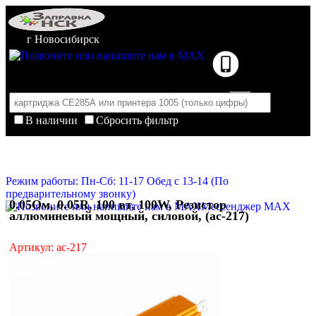
г Новосибирск
В наличии
Сбросить фильтр
Корзина пуста
Очистить корзину
Режим работы: Пн-Сб: 11-17 Обед с 13-14 (По
предварительному звонку)
0.05Ом, 0.05R, 100 вт, 100W, Резистор
Мессенджер MAX
аллюминевый мощный, силовой, (ac-217)
Артикул: ac-217