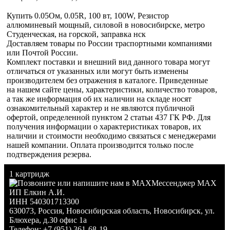
Купить 0.05Ом, 0.05R, 100 вт, 100W, Резистор
аллюминевый мощный, силовой в новосибирске, метро
Студенческая, на горской, заправка нск
Доставляем товары по России траспортными компаниями
или Почтой России.
Комплект поставки и внешний вид данного товара могут
отличаться от указанных или могут быть изменены
производителем без отражения в каталоге. Приведенные
на нашем сайте цены, характеристики, количество товаров,
а так же информация об их наличии на складе носят
ознакомительный характер и не являются публичной
офертой, определенной пунктом 2 статьи 437 ГК РФ. Для
получения информации о характеристиках товаров, их
наличии и стоимости необходимо связаться с менеджерами
нашей компании. Оплата производится только после
подтверждения резерва.
1 картридж
Мессенджер MAX
ИП Елкин А.И.
ИНН 540301713300
630073
,
Россия
,
Новосибирская область
,
Новосибирск
,
ул.
Блюхера, д.30 офис 1а
Телефон:
+7 (951) 361-68-19