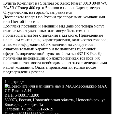
Купить Комплект на 5 заправок Xerox Phaser 3010 3040 WC
3045B ( Тонер 400 гр. и 5 чипов в новосибирске, метро
Студенческая, на горской, заправка нск
Доставляем товары по России траспортными компаниями
или Почтой России.
Комплект поставки и внешний вид данного товара могут
отличаться от указанных или могут быть изменены
производителем без отражения в каталоге. Приведенные
на нашем сайте цены, характеристики, количество товаров,
а так же информация об их наличии на складе носят
ознакомительный характер и не являются публичной
офертой, определенной пунктом 2 статьи 437 ГК РФ. Для
получения информации о характеристиках товаров, их
наличии и стоимости необходимо связаться с менеджерами
нашей компании. Оплата производится только после
подтверждения резерва.
1 картридж
Мессенджер MAX
ИП Елкин А.И.
ИНН 540301713300
630073
,
Россия
,
Новосибирская область
,
Новосибирск
,
ул.
Блюхера, д.30 офис 1а
Телефон:
+7 (951) 361-68-19
Почта:
t89513616819@yandex.ru