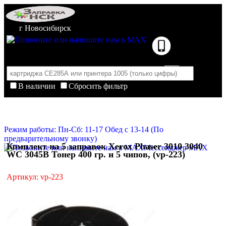
г Новосибирск
В наличии
Сбросить фильтр
Корзина пуста
Очистить корзину
Режим работы: Пн-Сб: 11-17 Обед с 13-14 (По
предварительному звонку)
Комплект на 5 заправок Xerox Phaser 3010 3040
Мессенджер MAX
WC 3045B Тонер 400 гр. и 5 чипов, (vp-223)
Артикул: vp-223