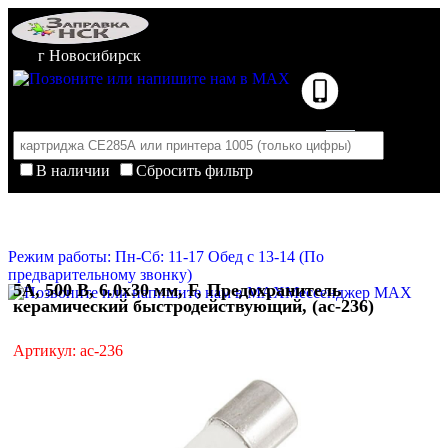
г Новосибирск
В наличии
Сбросить фильтр
Корзина пуста
Очистить корзину
Режим работы: Пн-Сб: 11-17 Обед с 13-14 (По
предварительному звонку)
5А, 500 В, 6.0х30 мм, F, Предохранитель
Мессенджер MAX
керамический быстродействующий, (ac-236)
Артикул: ac-236