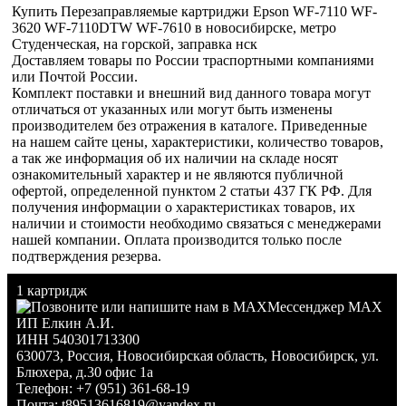
Купить Перезаправляемые картриджи Epson WF-7110 WF-
3620 WF-7110DTW WF-7610 в новосибирске, метро
Студенческая, на горской, заправка нск
Доставляем товары по России траспортными компаниями
или Почтой России.
Комплект поставки и внешний вид данного товара могут
отличаться от указанных или могут быть изменены
производителем без отражения в каталоге. Приведенные
на нашем сайте цены, характеристики, количество товаров,
а так же информация об их наличии на складе носят
ознакомительный характер и не являются публичной
офертой, определенной пунктом 2 статьи 437 ГК РФ. Для
получения информации о характеристиках товаров, их
наличии и стоимости необходимо связаться с менеджерами
нашей компании. Оплата производится только после
подтверждения резерва.
1 картридж
Мессенджер MAX
ИП Елкин А.И.
ИНН 540301713300
630073
,
Россия
,
Новосибирская область
,
Новосибирск
,
ул.
Блюхера, д.30 офис 1а
Телефон:
+7 (951) 361-68-19
Почта:
t89513616819@yandex.ru