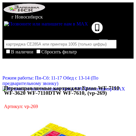
г Новосибирск
В наличии
Сбросить фильтр
Корзина пуста
Очистить корзину
Режим работы: Пн-Сб: 11-17 Обед с 13-14 (По
предварительному звонку)
Перезаправляемые картриджи Epson WF-7110
Мессенджер MAX
WF-3620 WF-7110DTW WF-7610, (vp-269)
Артикул: vp-269