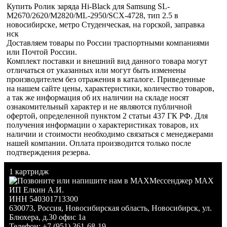
Купить Ролик заряда Hi-Black для Samsung SL-
M2670/2620/M2820/ML-2950/SCX-4728, тип 2.5 в
новосибирске, метро Студенческая, на горской, заправка
нск
Доставляем товары по России траспортными компаниями
или Почтой России.
Комплект поставки и внешний вид данного товара могут
отличаться от указанных или могут быть изменены
производителем без отражения в каталоге. Приведенные
на нашем сайте цены, характеристики, количество товаров,
а так же информация об их наличии на складе носят
ознакомительный характер и не являются публичной
офертой, определенной пунктом 2 статьи 437 ГК РФ. Для
получения информации о характеристиках товаров, их
наличии и стоимости необходимо связаться с менеджерами
нашей компании. Оплата производится только после
подтверждения резерва.
1 картридж
Мессенджер MAX
ИП Елкин А.И.
ИНН 540301713300
630073
,
Россия
,
Новосибирская область
,
Новосибирск
,
ул.
Блюхера, д.30 офис 1а
Телефон:
+7 (951) 361-68-19