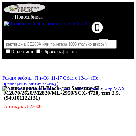
г Новосибирск
В наличии
Сбросить фильтр
Корзина пуста
Очистить корзину
Режим работы: Пн-Сб: 11-17 Обед с 13-14 (По
предварительному звонку)
Ролик заряда Hi-Black для Samsung SL-
Мессенджер MAX
M2670/2620/M2820/ML-2950/SCX-4728, тип 2.5,
(940101122131)
Артикул: vt-27009