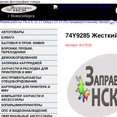
качаю фотографию товара
г Новосибирск
Режим работы: Пн-Сб: 11-17 Обед с 13-14 (По предварительному звонку)
АВТОТОВАРЫ
74Y9285 Жесткий
БУМАГА
БЫТОВАЯ И ПРОФ. ХИМИЯ
Артикул: vt-27018
ВОРОНКИ, ПРОБКИ,
ПЕРЕХОДНИКИ
ДЕМООБОРУДОВАНИЕ
ЗАПРАВКА КАРТРИДЖЕЙ
ЗАПЧАСТИ И РАСХОДКА ДЛЯ
ПРИНТЕРОВ И МФУ
ИНСТРУМЕНТЫ/ПАКЕТЫ/
СПЕЦОБОРУДОВАНИЕ
КАРТРИДЖИ ДЛЯ ПРИНТЕРА И
МФУ
КОМПЬЮТЕР. ЗАПЧАСТИ И
АКСЕССУАРЫ
КОПИРЫ/МФУ/ПРИНТЕРЫ
ОПС И ВИДЕОНАБЛЮДЕНИЕ
ОРИГИНАЛЬНЫЕ АКСЕССУАРЫ