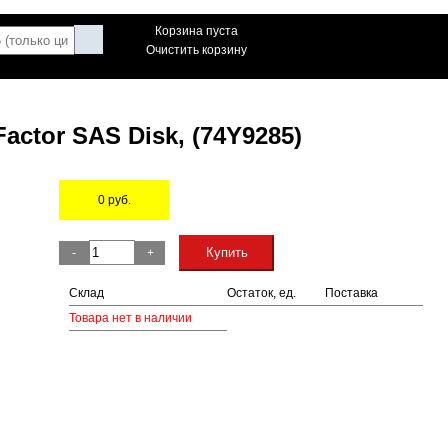
Корзина пуста
Очистить корзину
actor SAS Disk, (74Y9285)
0
руб.
Остаток
Купить
-
+
Склад
Остаток, ед.
Поставка
Товара нет в наличии