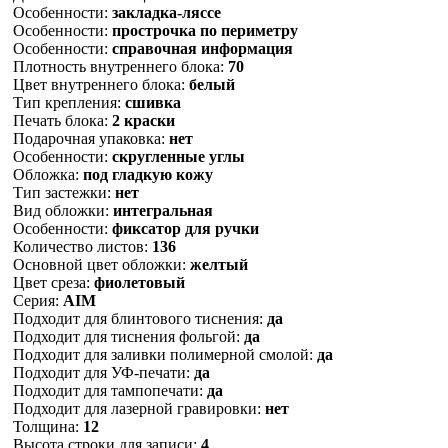
Особенности:
закладка-ляссе
Особенности:
прострочка по периметру
Особенности:
справочная информация
Плотность внутреннего блока:
70
Цвет внутреннего блока:
белый
Тип крепления:
сшивка
Печать блока:
2 краски
Подарочная упаковка:
нет
Особенности:
скругленные углы
Обложка:
под гладкую кожу
Тип застежки:
нет
Вид обложки:
интегральная
Особенности:
фиксатор для ручки
Количество листов:
136
Основной цвет обложки:
желтый
Цвет среза:
фиолетовый
Серия:
AIM
Подходит для блинтового тиснения:
да
Подходит для тиснения фольгой:
да
Подходит для заливки полимерной смолой:
да
Подходит для УФ-печати:
да
Подходит для тампопечати:
да
Подходит для лазерной гравировки:
нет
Толщина:
12
Высота строки для записи:
4