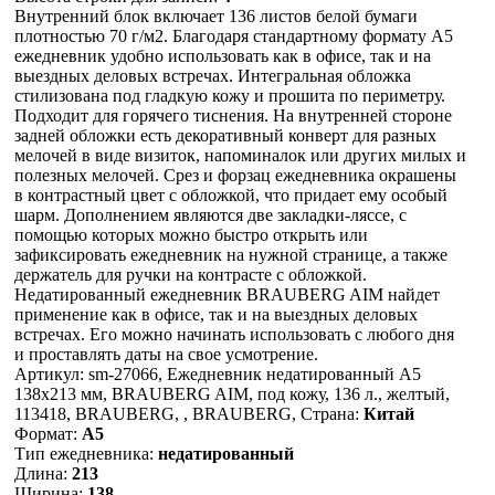
Внутренний блок включает 136 листов белой бумаги
плотностью 70 г/м2. Благодаря стандартному формату А5
ежедневник удобно использовать как в офисе, так и на
выездных деловых встречах. Интегральная обложка
стилизована под гладкую кожу и прошита по периметру.
Подходит для горячего тиснения. На внутренней стороне
задней обложки есть декоративный конверт для разных
мелочей в виде визиток, напоминалок или других милых и
полезных мелочей. Срез и форзац ежедневника окрашены
в контрастный цвет с обложкой, что придает ему особый
шарм. Дополнением являются две закладки-ляссе, с
помощью которых можно быстро открыть или
зафиксировать ежедневник на нужной странице, а также
держатель для ручки на контрасте с обложкой.
Недатированный ежедневник BRAUBERG AIM найдет
применение как в офисе, так и на выездных деловых
встречах. Его можно начинать использовать с любого дня
и проставлять даты на свое усмотрение.
Артикул: sm-27066, Ежедневник недатированный А5
138х213 мм, BRAUBERG AIM, под кожу, 136 л., желтый,
113418, BRAUBERG, , BRAUBERG, Страна:
Китай
Формат:
А5
Тип ежедневника:
недатированный
Длина:
213
Ширина:
138