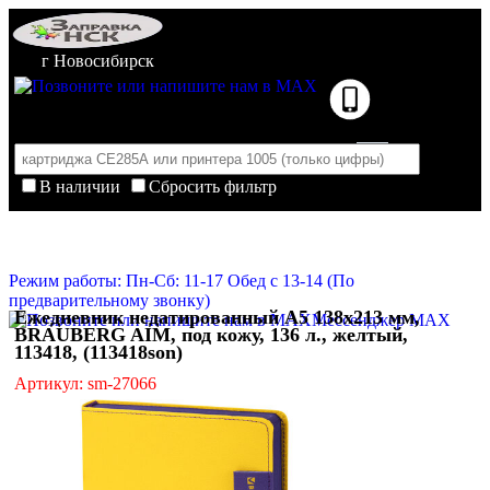
г Новосибирск
В наличии
Сбросить фильтр
Корзина пуста
Очистить корзину
Режим работы: Пн-Сб: 11-17 Обед с 13-14 (По
предварительному звонку)
Ежедневник недатированный А5 138х213 мм,
Мессенджер MAX
BRAUBERG AIM, под кожу, 136 л., желтый,
113418, (113418son)
Артикул: sm-27066