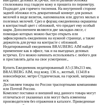
выездных деловых встречах. Интегральная обложка
стилизована под гладкую кожу и прошита по периметру.
Подходит для горячего тиснения. На внутренней стороне
задней обложки есть декоративный конверт для разных
мелочей в виде визиток, напоминалок или других милых и
полезных мелочей. Срез и форзац ежедневника окрашены
в контрастный цвет с обложкой, что придает ему особый
шарм. Дополнением являются две закладки-ляссе, с
помощью которых можно быстро открыть или
зафиксировать ежедневник на нужной странице, а также
держатель для ручки на контрасте с обложкой.
Недатированный ежедневник BRAUBERG AIM найдет
применение как в офисе, так и на выездных деловых
встречах. Его можно начинать использовать с любого дня
и проставлять даты на свое усмотрение.,
Купить Ежедневник недатированный А5 (138х213 мм,
BRAUBERG AIM, под кожу, 136 л., желтый, 113418 в
новосибирске, метро Студенческая, на горской, заправка
нск
Доставляем товары по России траспортными компаниями
или Почтой России.
Комплект поставки и внешний вид данного товара могут
отличаться от указанных или могут быть изменены
производителем без отражения в каталоге. Приведенные