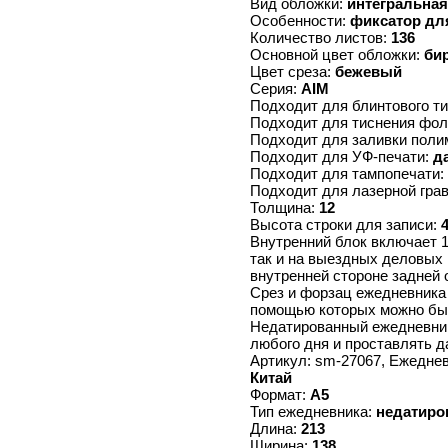
Вид обложки:
интегральная
Особенности:
фиксатор дл
Количество листов:
136
Основной цвет обложки:
би
Цвет среза:
бежевый
Серия:
AIM
Подходит для блинтового т
Подходит для тиснения фол
Подходит для заливки поли
Подходит для УФ-печати:
д
Подходит для тампопечати:
Подходит для лазерной гра
Толщина:
12
Высота строки для записи:
Внутренний блок включает 1
так и на выездных деловых 
внутренней стороне задней 
Срез и форзац ежедневника 
помощью которых можно быст
Недатированный ежедневник
любого дня и проставлять д
Артикул: sm-27067, Ежедне
Китай
Формат:
А5
Тип ежедневника:
недатиро
Длина:
213
Ширина:
138