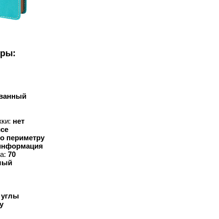
уры:
ванный
жки:
нет
ссе
по периметру
информация
ка:
70
лый
 углы
у