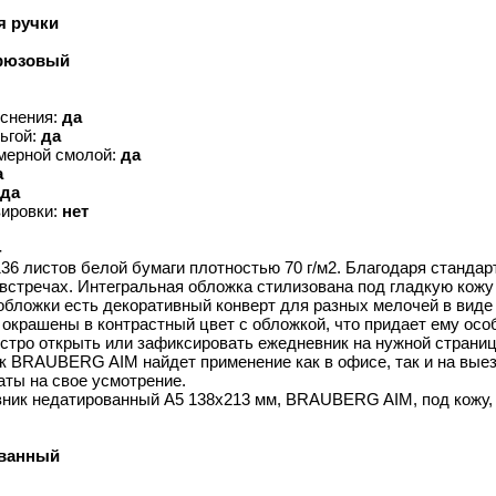
я ручки
рюзовый
иснения:
да
ьгой:
да
мерной смолой:
да
а
да
вировки:
нет
4
36 листов белой бумаги плотностью 70 г/м2. Благодаря станда
встречах. Интегральная обложка стилизована под гладкую кожу 
обложки есть декоративный конверт для разных мелочей в виде
окрашены в контрастный цвет с обложкой, что придает ему осо
ро открыть или зафиксировать ежедневник на нужной странице,
 BRAUBERG AIM найдет применение как в офисе, так и на выез
аты на свое усмотрение.
вник недатированный А5 138х213 мм, BRAUBERG AIM, под кожу,
ванный