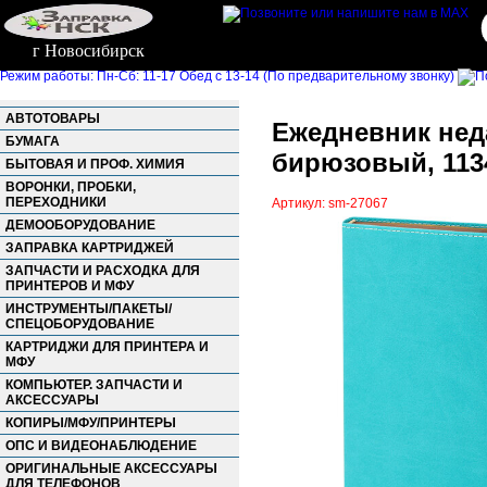
г Новосибирск
Режим работы: Пн-Сб: 11-17 Обед с 13-14 (По предварительному звонку)
АВТОТОВАРЫ
Ежедневник неда
БУМАГА
бирюзовый, 1134
БЫТОВАЯ И ПРОФ. ХИМИЯ
ВОРОНКИ, ПРОБКИ,
ПЕРЕХОДНИКИ
Артикул: sm-27067
ДЕМООБОРУДОВАНИЕ
ЗАПРАВКА КАРТРИДЖЕЙ
ЗАПЧАСТИ И РАСХОДКА ДЛЯ
ПРИНТЕРОВ И МФУ
ИНСТРУМЕНТЫ/ПАКЕТЫ/
СПЕЦОБОРУДОВАНИЕ
КАРТРИДЖИ ДЛЯ ПРИНТЕРА И
МФУ
КОМПЬЮТЕР. ЗАПЧАСТИ И
АКСЕССУАРЫ
КОПИРЫ/МФУ/ПРИНТЕРЫ
ОПС И ВИДЕОНАБЛЮДЕНИЕ
ОРИГИНАЛЬНЫЕ АКСЕССУАРЫ
ДЛЯ ТЕЛЕФОНОВ