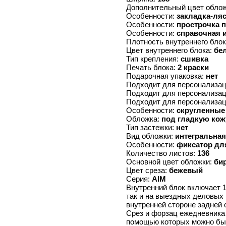
Дополнительный цвет обло
Особенности:
закладка-ля
Особенности:
прострочка 
Особенности:
справочная 
Плотность внутреннего бло
Цвет внутреннего блока:
бе
Тип крепления:
сшивка
Печать блока:
2 краски
Подарочная упаковка:
нет
Подходит для персонализа
Подходит для персонализа
Подходит для персонализа
Особенности:
скругленные
Обложка:
под гладкую кож
Тип застежки:
нет
Вид обложки:
интегральная
Особенности:
фиксатор дл
Количество листов:
136
Основной цвет обложки:
би
Цвет среза:
бежевый
Серия:
AIM
Внутренний блок включает 1
так и на выездных деловых 
внутренней стороне задней 
Срез и форзац ежедневника 
помощью которых можно быст