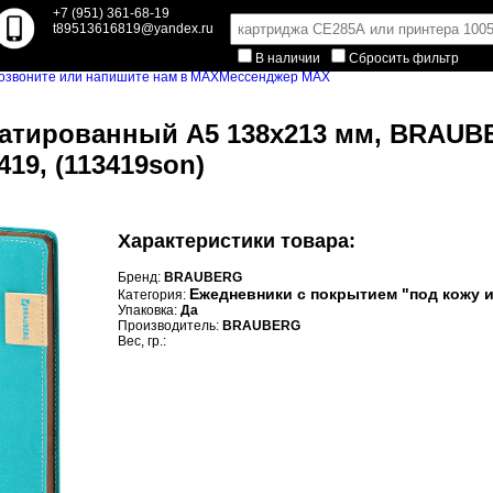
+7 (951) 361-68-19
t89513616819@yandex.ru
В наличии
Сбросить фильтр
Мессенджер MAX
тированный А5 138х213 мм, BRAUBERG
19, (113419son)
Характеристики товара:
Бренд:
BRAUBERG
Ежедневники с покрытием "под кожу и
Категория:
Упаковка:
Да
Производитель:
BRAUBERG
Вес, гр.: