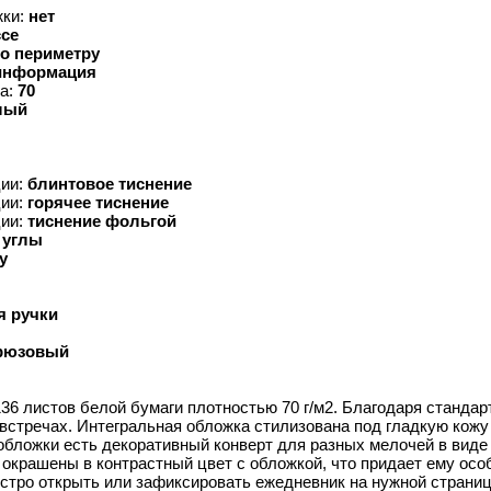
жки:
нет
ссе
по периметру
информация
ка:
70
лый
ции:
блинтовое тиснение
ции:
горячее тиснение
ции:
тиснение фольгой
 углы
у
я ручки
рюзовый
36 листов белой бумаги плотностью 70 г/м2. Благодаря станда
встречах. Интегральная обложка стилизована под гладкую кожу 
обложки есть декоративный конверт для разных мелочей в виде
окрашены в контрастный цвет с обложкой, что придает ему осо
ро открыть или зафиксировать ежедневник на нужной странице,