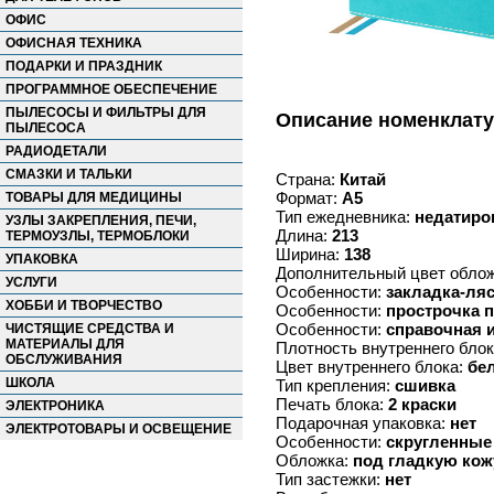
ОФИС
ОФИСНАЯ ТЕХНИКА
ПОДАРКИ И ПРАЗДНИК
ПРОГРАММНОЕ ОБЕСПЕЧЕНИЕ
ПЫЛЕСОСЫ И ФИЛЬТРЫ ДЛЯ
Описание номенклат
ПЫЛЕСОСА
РАДИОДЕТАЛИ
СМАЗКИ И ТАЛЬКИ
Страна:
Китай
Формат:
А5
ТОВАРЫ ДЛЯ МЕДИЦИНЫ
Тип ежедневника:
недатиро
УЗЛЫ ЗАКРЕПЛЕНИЯ, ПЕЧИ,
Длина:
213
ТЕРМОУЗЛЫ, ТЕРМОБЛОКИ
Ширина:
138
УПАКОВКА
Дополнительный цвет обло
УСЛУГИ
Особенности:
закладка-ля
ХОББИ И ТВОРЧЕСТВО
Особенности:
прострочка 
Особенности:
справочная 
ЧИСТЯЩИЕ СРЕДСТВА И
МАТЕРИАЛЫ ДЛЯ
Плотность внутреннего бло
ОБСЛУЖИВАНИЯ
Цвет внутреннего блока:
бе
ШКОЛА
Тип крепления:
сшивка
Печать блока:
2 краски
ЭЛЕКТРОНИКА
Подарочная упаковка:
нет
ЭЛЕКТРОТОВАРЫ И ОСВЕЩЕНИЕ
Особенности:
скругленные
Обложка:
под гладкую кож
Тип застежки:
нет