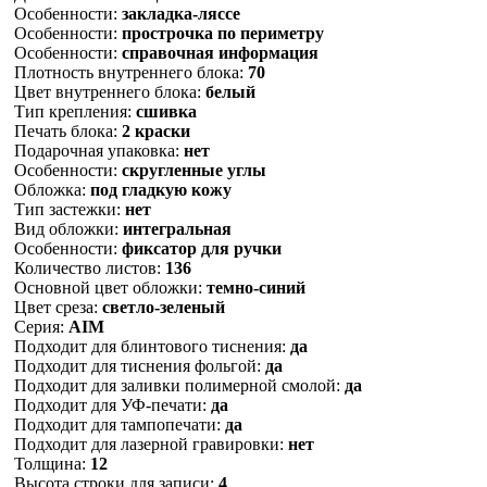
Особенности:
закладка-ляссе
Особенности:
прострочка по периметру
Особенности:
справочная информация
Плотность внутреннего блока:
70
Цвет внутреннего блока:
белый
Тип крепления:
сшивка
Печать блока:
2 краски
Подарочная упаковка:
нет
Особенности:
скругленные углы
Обложка:
под гладкую кожу
Тип застежки:
нет
Вид обложки:
интегральная
Особенности:
фиксатор для ручки
Количество листов:
136
Основной цвет обложки:
темно-синий
Цвет среза:
светло-зеленый
Серия:
AIM
Подходит для блинтового тиснения:
да
Подходит для тиснения фольгой:
да
Подходит для заливки полимерной смолой:
да
Подходит для УФ-печати:
да
Подходит для тампопечати:
да
Подходит для лазерной гравировки:
нет
Толщина:
12
Высота строки для записи:
4