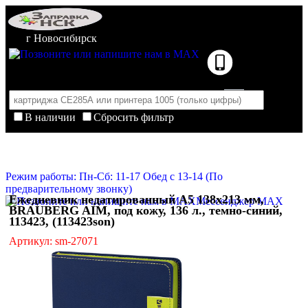
г Новосибирск
В наличии
Сбросить фильтр
Корзина пуста
Очистить корзину
Режим работы: Пн-Сб: 11-17 Обед с 13-14 (По
предварительному звонку)
Ежедневник недатированный А5 138х213 мм,
Мессенджер MAX
BRAUBERG AIM, под кожу, 136 л., темно-синий,
113423, (113423son)
Артикул: sm-27071