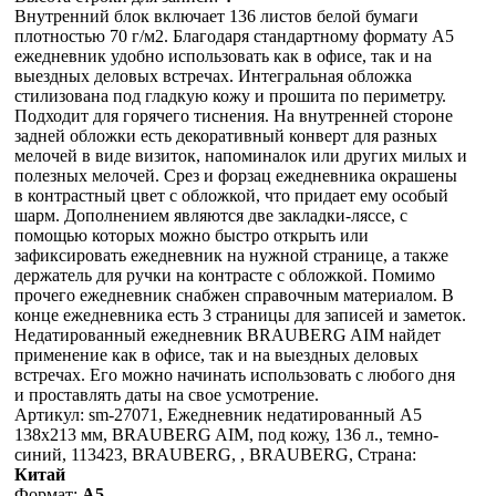
Внутренний блок включает 136 листов белой бумаги
плотностью 70 г/м2. Благодаря стандартному формату А5
ежедневник удобно использовать как в офисе, так и на
выездных деловых встречах. Интегральная обложка
стилизована под гладкую кожу и прошита по периметру.
Подходит для горячего тиснения. На внутренней стороне
задней обложки есть декоративный конверт для разных
мелочей в виде визиток, напоминалок или других милых и
полезных мелочей. Срез и форзац ежедневника окрашены
в контрастный цвет с обложкой, что придает ему особый
шарм. Дополнением являются две закладки-ляссе, с
помощью которых можно быстро открыть или
зафиксировать ежедневник на нужной странице, а также
держатель для ручки на контрасте с обложкой. Помимо
прочего ежедневник снабжен справочным материалом. В
конце ежедневника есть 3 страницы для записей и заметок.
Недатированный ежедневник BRAUBERG AIM найдет
применение как в офисе, так и на выездных деловых
встречах. Его можно начинать использовать с любого дня
и проставлять даты на свое усмотрение.
Артикул: sm-27071, Ежедневник недатированный А5
138х213 мм, BRAUBERG AIM, под кожу, 136 л., темно-
синий, 113423, BRAUBERG, , BRAUBERG, Страна:
Китай
Формат:
А5