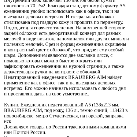
Внутренний блок включает 136 листов белой бумаги
плотностью 70 г/м2. Благодаря стандартному формату А5
ежедневник удобно использовать как в офисе, так и на
выездных деловых встречах. Интегральная обложка
стилизована под гладкую кожу и прошита по периметру.
Подходит для горячего тиснения. На внутренней стороне
задней обложки есть декоративный конверт для разных
мелочей в виде визиток, напоминалок или других милых и
полезных мелочей. Срез и форзац ежедневника окрашены
в контрастный цвет с обложкой, что придает ему особый
шарм. Дополнением являются две закладки-ляссе, с
помощью которых можно быстро открыть или
зафиксировать ежедневник на нужной странице, а также
держатель для ручки на контрасте с обложкой.
Недатированный ежедневник BRAUBERG AIM найдет
применение как в офисе, так и на выездных деловых
встречах. Его можно начинать использовать с любого дня
и проставлять даты на свое усмотрение.,
Купить Ежедневник недатированный А5 (138х213 мм,
BRAUBERG AIM, под кожу, 136 л., темно-синий, 113423 в
новосибирске, метро Студенческая, на горской, заправка
нск
Доставляем товары по России траспортными компаниями
или Почтой России.