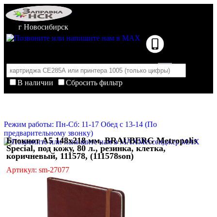
г Новосибирск
В наличии
Сбросить фильтр
Корзина пуста
Очистить корзину
Режим работы: Пн-Сб: 11-17 Обед с 13-14 (По
предварительному звонку)
Блокнот А5 148x218 мм, BRAUBERG Metropolis
Мессенджер MAX
Special, под кожу, 80 л., резинка, клетка,
коричневый, 111578, (111578son)
Артикул: sm-27077