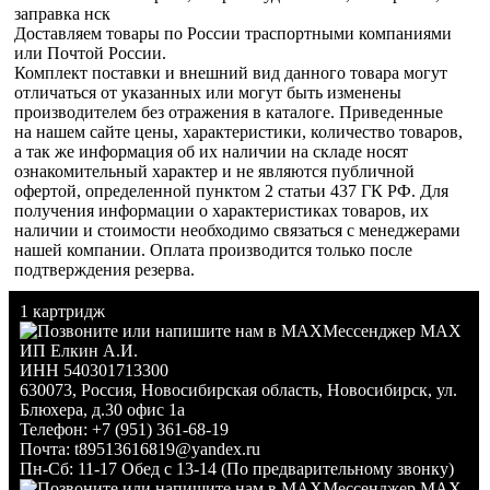
заправка нск
Доставляем товары по России траспортными компаниями
или Почтой России.
Комплект поставки и внешний вид данного товара могут
отличаться от указанных или могут быть изменены
производителем без отражения в каталоге. Приведенные
на нашем сайте цены, характеристики, количество товаров,
а так же информация об их наличии на складе носят
ознакомительный характер и не являются публичной
офертой, определенной пунктом 2 статьи 437 ГК РФ. Для
получения информации о характеристиках товаров, их
наличии и стоимости необходимо связаться с менеджерами
нашей компании. Оплата производится только после
подтверждения резерва.
1 картридж
Мессенджер MAX
ИП Елкин А.И.
ИНН 540301713300
630073
,
Россия
,
Новосибирская область
,
Новосибирск
,
ул.
Блюхера, д.30 офис 1а
Телефон:
+7 (951) 361-68-19
Почта:
t89513616819@yandex.ru
Пн-Сб: 11-17 Обед с 13-14 (По предварительному звонку)
Мессенджер MAX