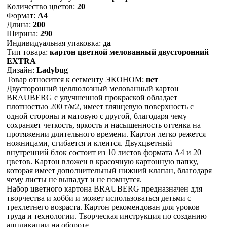
Количество цветов:
20
Формат:
А4
Длина:
200
Ширина:
290
Индивидуальная упаковка:
да
Тип товара:
картон цветной мелованный двусторонний
EXTRA
Дизайн:
Ladybug
Товар относится к сегменту ЭКОНОМ:
нет
Двусторонний целлюлозный мелованный картон
BRAUBERG с улучшенной прокраской обладает
плотностью 200 г/м2, имеет глянцевую поверхность с
одной стороны и матовую с другой, благодаря чему
сохраняет четкость, яркость и насыщенность оттенка на
протяжении длительного времени. Картон легко режется
ножницами, сгибается и клеится. Двухцветный
внутренний блок состоит из 10 листов формата А4 и 20
цветов. Картон вложен в красочную картонную папку,
которая имеет дополнительный нижний клапан, благодаря
чему листы не выпадут и не помнутся.
Набор цветного картона BRAUBERG предназначен для
творчества и хобби и может использоваться детьми с
трехлетнего возраста. Картон рекомендован для уроков
труда и технологии. Творческая инструкция по созданию
аппликации на обороте.