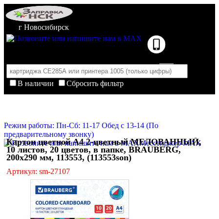
г Новосибирск
В наличии
Сбросить фильтр
Корзина пуста
Очистить корзину
Режим работы: Пн-Сб: 11-17 Обед с 13-14 (По
предварительному звонку)
Картон цветной А4 2-цветный МЕЛОВАННЫЙ,
Мессенджер MAX
10 листов, 20 цветов, в папке, BRAUBERG,
200х290 мм, 113553, (113553son)
Артикул: sm-27107