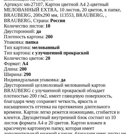
Артикул: sm-27107, Картон цветной А4 2-цветный
МЕЛОВАННЫЙ EXTRA, 10 листов, 20 цветов, в папке,
BRAUBERG, 200х290 мм, 113553, BRAUBERG, ,
BRAUBERG, Страна:
Россия
Количество листов:
10
Двусторонний:
да
Плотность картона:
200
Упаковка:
папка
Тип картона:
мелованный
Тип картона:
с улучшенной прокраской
Количество цветов:
20
Формат:
А4
Длина:
200
Ширина:
290
Индивидуальная упаковка:
да
Двусторонний целлюлозный мелованный картон
BRAUBERG с улучшенной прокраской обладает
плотностью 200 г/м2, имеет глянцевую поверхность,
благодаря чему сохраняет четкость, яркость и
насыщенность оттенка на протяжении длительного
времени. Картон легко режется ножницами, сгибается и
клеится. Двухцветный внутренний блок состоит из 10
листов формата А4 и 20 цветов. Картон вложен в
красочную картонную папку, которая имеет
дополнительный нижний клапан, благодаря чему листы не