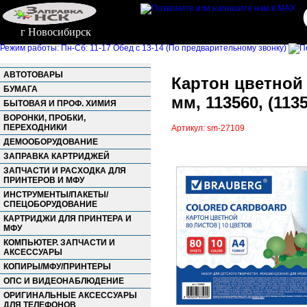
г Новосибирск
Режим работы: Пн-Сб: 11-17 Обед с 13-14 (По предварительному звонку)
АВТОТОВАРЫ
Картон цветной 
БУМАГА
мм, 113560, (113
БЫТОВАЯ И ПРОФ. ХИМИЯ
ВОРОНКИ, ПРОБКИ,
ПЕРЕХОДНИКИ
Артикул: sm-27109
ДЕМООБОРУДОВАНИЕ
ЗАПРАВКА КАРТРИДЖЕЙ
ЗАПЧАСТИ И РАСХОДКА ДЛЯ
ПРИНТЕРОВ И МФУ
ИНСТРУМЕНТЫ/ПАКЕТЫ/
СПЕЦОБОРУДОВАНИЕ
КАРТРИДЖИ ДЛЯ ПРИНТЕРА И
МФУ
КОМПЬЮТЕР. ЗАПЧАСТИ И
АКСЕССУАРЫ
КОПИРЫ/МФУ/ПРИНТЕРЫ
ОПС И ВИДЕОНАБЛЮДЕНИЕ
ОРИГИНАЛЬНЫЕ АКСЕССУАРЫ
ДЛЯ ТЕЛЕФОНОВ