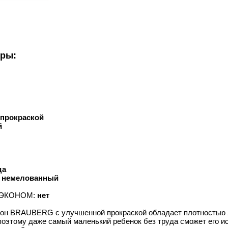
уры:
 прокраской
й
да
й немелованный
ту ЭКОНОМ:
нет
он BRAUBERG с улучшенной прокраской обладает плотностью 20
поэтому даже самый маленький ребенок без труда сможет его ис