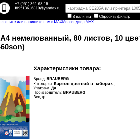
+7 (951) 361-68-19
t89513616819@yandex.ru
В наличии
Сбросить фильтр
Мессенджер MAX
А4 немелованный, 80 листов, 10 цве
560son)
Характеристики товара:
Бренд:
BRAUBERG
Картон цветной в наборах
Категория:
,
Упаковка:
Да
Производитель:
BRAUBERG
Вес, гр.: