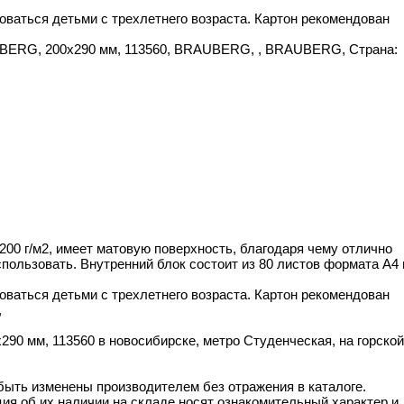
ваться детьми с трехлетнего возраста. Картон рекомендован
RAUBERG, 200х290 мм, 113560, BRAUBERG, , BRAUBERG, Страна:
0 г/м2, имеет матовую поверхность, благодаря чему отлично
пользовать. Внутренний блок состоит из 80 листов формата А4 
ваться детьми с трехлетнего возраста. Картон рекомендован
,
90 мм, 113560 в новосибирске, метро Студенческая, на горской
 быть изменены производителем без отражения в каталоге.
ия об их наличии на складе носят ознакомительный характер и