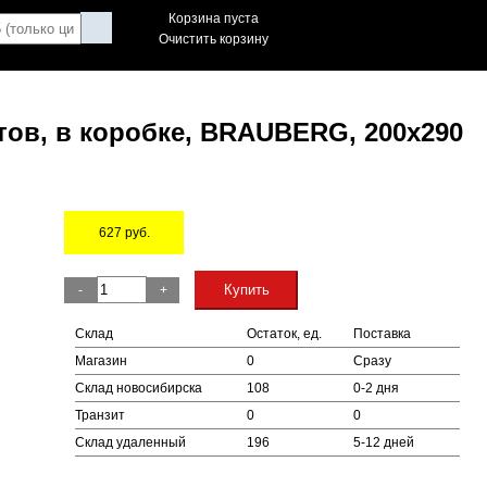
Корзина пуста
Очистить корзину
тов, в коробке, BRAUBERG, 200х290
627
руб.
Остаток
Купить
-
+
Склад
Остаток, ед.
Поставка
Магазин
0
Сразу
Склад новосибирска
108
0-2 дня
Транзит
0
0
Склад удаленный
196
5-12 дней