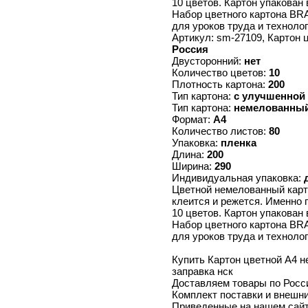
10 цветов. Картон упакован 
Набор цветного картона BR
для уроков труда и техноло
Артикул: sm-27109, Картон
Россия
Двусторонний:
нет
Количество цветов:
10
Плотность картона:
200
Тип картона:
с улучшенной
Тип картона:
немелованны
Формат:
А4
Количество листов:
80
Упаковка:
пленка
Длина:
200
Ширина:
290
Индивидуальная упаковка:
Цветной немелованный карт
клеится и режется. Именно 
10 цветов. Картон упакован 
Набор цветного картона BR
для уроков труда и техноло
Купить Картон цветной А4 н
заправка нск
Доставляем товары по Росс
Комплект поставки и внешни
Приведенные на нашем сайте