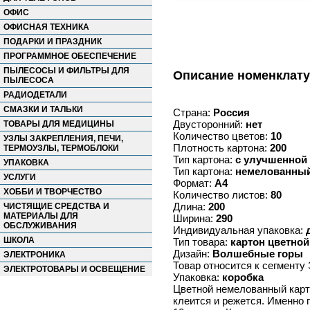
ОФИС
ОФИСНАЯ ТЕХНИКА
ПОДАРКИ И ПРАЗДНИК
ПРОГРАММНОЕ ОБЕСПЕЧЕНИЕ
ПЫЛЕСОСЫ И ФИЛЬТРЫ ДЛЯ
Описание номенклат
ПЫЛЕСОСА
РАДИОДЕТАЛИ
СМАЗКИ И ТАЛЬКИ
Страна:
Россия
Двусторонний:
нет
ТОВАРЫ ДЛЯ МЕДИЦИНЫ
Количество цветов:
10
УЗЛЫ ЗАКРЕПЛЕНИЯ, ПЕЧИ,
Плотность картона:
200
ТЕРМОУЗЛЫ, ТЕРМОБЛОКИ
Тип картона:
с улучшенной
УПАКОВКА
Тип картона:
немелованны
УСЛУГИ
Формат:
А4
ХОББИ И ТВОРЧЕСТВО
Количество листов:
80
Длина:
200
ЧИСТЯЩИЕ СРЕДСТВА И
МАТЕРИАЛЫ ДЛЯ
Ширина:
290
ОБСЛУЖИВАНИЯ
Индивидуальная упаковка:
ШКОЛА
Тип товара:
картон цветно
Дизайн:
Волшебные горы
ЭЛЕКТРОНИКА
Товар относится к сегмен
ЭЛЕКТРОТОВАРЫ И ОСВЕЩЕНИЕ
Упаковка:
коробка
Цветной немелованный карт
клеится и режется. Именно 