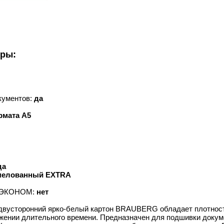
уры:
кументов:
да
мата А5
да
 мелованный EXTRA
ту ЭКОНОМ:
нет
усторонний ярко-белый картон BRAUBERG обладает плотностью
жении длительного времени. Предназначен для подшивки докумен