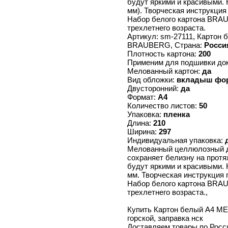
будут яркими и красивыми. 
мм). Творческая инструкция
Набор белого картона BRAU
трехлетнего возраста.
Артикул: sm-27111, Картон
BRAUBERG, Страна:
Росси
Плотность картона:
200
Применим для подшивки до
Мелованный картон:
да
Вид обложки:
вкладыш фор
Двусторонний:
да
Формат:
А4
Количество листов:
50
Упаковка:
пленка
Длина:
210
Ширина:
297
Индивидуальная упаковка:
Мелованный целлюлозный дв
сохраняет белизну на протя
будут яркими и красивыми. 
мм. Творческая инструкция 
Набор белого картона BRAU
трехлетнего возраста.,
Купить Картон белый А4 МЕ
горской, заправка нск
Доставляем товары по Росс