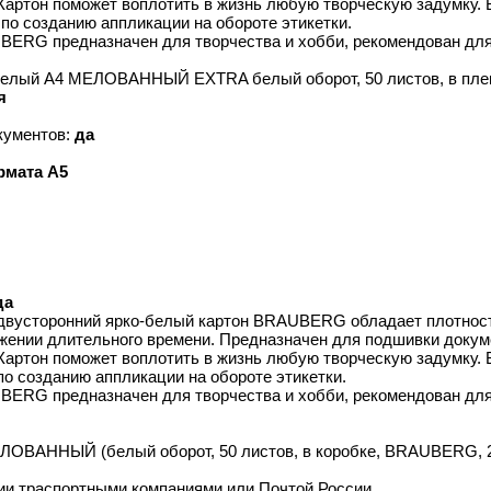
Картон поможет воплотить в жизнь любую творческую задумку. В
 по созданию аппликации на обороте этикетки.
BERG предназначен для творчества и хобби, рекомендован для 
 белый А4 МЕЛОВАННЫЙ EXTRA белый оборот, 50 листов, в пле
я
кументов:
да
мата А5
да
усторонний ярко-белый картон BRAUBERG обладает плотностью
жении длительного времени. Предназначен для подшивки докумен
Картон поможет воплотить в жизнь любую творческую задумку. 
по созданию аппликации на обороте этикетки.
BERG предназначен для творчества и хобби, рекомендован для 
ЛОВАННЫЙ (белый оборот, 50 листов, в коробке, BRAUBERG, 21
ии траспортными компаниями или Почтой России.