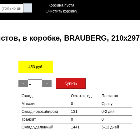
Корзина пуста
Очистить корзину
тов, в коробке, BRAUBERG, 210х297
453
руб.
Остаток
Купить
-
+
Склад
Остаток, ед.
Поставка
Магазин
0
Сразу
Склад новосибирска
131
0-2 дня
Транзит
0
0
Склад удаленный
1441
5-12 дней