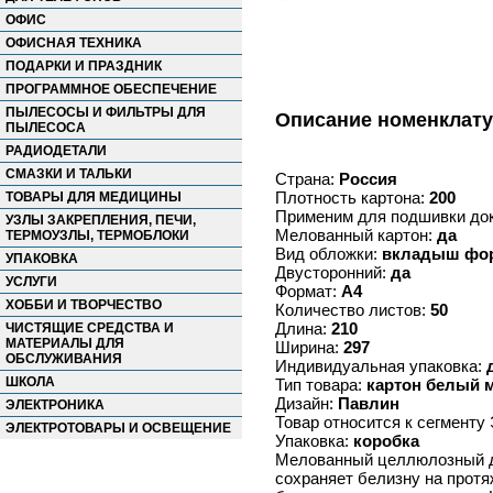
ОФИС
ОФИСНАЯ ТЕХНИКА
ПОДАРКИ И ПРАЗДНИК
ПРОГРАММНОЕ ОБЕСПЕЧЕНИЕ
ПЫЛЕСОСЫ И ФИЛЬТРЫ ДЛЯ
Описание номенклат
ПЫЛЕСОСА
РАДИОДЕТАЛИ
СМАЗКИ И ТАЛЬКИ
Страна:
Россия
Плотность картона:
200
ТОВАРЫ ДЛЯ МЕДИЦИНЫ
Применим для подшивки до
УЗЛЫ ЗАКРЕПЛЕНИЯ, ПЕЧИ,
Мелованный картон:
да
ТЕРМОУЗЛЫ, ТЕРМОБЛОКИ
Вид обложки:
вкладыш фор
УПАКОВКА
Двусторонний:
да
УСЛУГИ
Формат:
А4
ХОББИ И ТВОРЧЕСТВО
Количество листов:
50
Длина:
210
ЧИСТЯЩИЕ СРЕДСТВА И
МАТЕРИАЛЫ ДЛЯ
Ширина:
297
ОБСЛУЖИВАНИЯ
Индивидуальная упаковка:
ШКОЛА
Тип товара:
картон белый
Дизайн:
Павлин
ЭЛЕКТРОНИКА
Товар относится к сегмен
ЭЛЕКТРОТОВАРЫ И ОСВЕЩЕНИЕ
Упаковка:
коробка
Мелованный целлюлозный дв
сохраняет белизну на протя