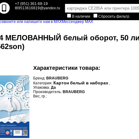
+7 (951) 361-68-19
t89513616819@yandex.ru
В наличии
Сбросить фильтр
Мессенджер MAX
4 МЕЛОВАННЫЙ белый оборот, 50 лис
562son)
Характеристики товара:
Бренд:
BRAUBERG
Картон белый в наборах
Категория:
,
Упаковка:
Да
Производитель:
BRAUBERG
Вес, гр.: