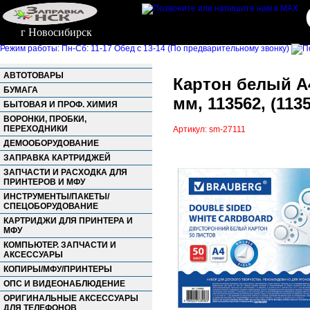
г Новосибирск
Режим работы: Пн-Сб: 11-17 Обед с 13-14 (По предварительному звонку)
АВТОТОВАРЫ
Картон белый А
БУМАГА
мм, 113562, (113
БЫТОВАЯ И ПРОФ. ХИМИЯ
ВОРОНКИ, ПРОБКИ,
ПЕРЕХОДНИКИ
Артикул: sm-27111
ДЕМООБОРУДОВАНИЕ
ЗАПРАВКА КАРТРИДЖЕЙ
ЗАПЧАСТИ И РАСХОДКА ДЛЯ
ПРИНТЕРОВ И МФУ
ИНСТРУМЕНТЫ/ПАКЕТЫ/
СПЕЦОБОРУДОВАНИЕ
КАРТРИДЖИ ДЛЯ ПРИНТЕРА И
МФУ
КОМПЬЮТЕР. ЗАПЧАСТИ И
АКСЕССУАРЫ
КОПИРЫ/МФУ/ПРИНТЕРЫ
ОПС И ВИДЕОНАБЛЮДЕНИЕ
ОРИГИНАЛЬНЫЕ АКСЕССУАРЫ
ДЛЯ ТЕЛЕФОНОВ