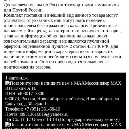
Доставляем товары по России траспортными компаниями
или Почтой России.
Комплект поставки и внешний вид данного товара могут
отличаться от указанных или могут быть изменены
производителем без отражения в каталоге. Приведенные
на нашем сайте цены, характеристики, количество товаров,
а так же информация об их наличии на складе носят
ознакомительный характер и не являются публичной
офертой, определенной пунктом 2 статьи 437 ГК РФ. Для
получения информации о характеристиках товаров, их
наличии и стоимости необходимо связаться с менеджерами
нашей компании. Оплата производится только после
подтверждения резерва.
1 картридж
Мессенджер MAX
ИП Елкин А.И.
ИНН 540301713300
630073
,
Россия
,
Новосибирская область
,
Новосибирск
,
ул.
Блюхера, д.30 офис 1а
Телефон:
+7 (951) 361-68-19
Почта:
t89513616819@yandex.ru
Пн-Сб: 11-17 Обед с 13-14 (По предварительному звонку)
Мессенджер MAX