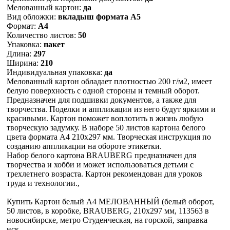
Мелованный картон:
да
Вид обложки:
вкладыш формата А5
Формат:
А4
Количество листов:
50
Упаковка:
пакет
Длина:
297
Ширина:
210
Индивидуальная упаковка:
да
Мелованный картон обладает плотностью 200 г/м2, имеет
белую поверхность с одной стороны и темный оборот.
Предназначен для подшивки документов, а также для
творчества. Поделки и аппликации из него будут яркими и
красивыми. Картон поможет воплотить в жизнь любую
творческую задумку. В наборе 50 листов картона белого
цвета формата А4 210х297 мм. Творческая инструкция по
созданию аппликации на обороте этикетки.
Набор белого картона BRAUBERG предназначен для
творчества и хобби и может использоваться детьми с
трехлетнего возраста. Картон рекомендован для уроков
труда и технологии.,
Купить Картон белый А4 МЕЛОВАННЫЙ (белый оборот,
50 листов, в коробке, BRAUBERG, 210х297 мм, 113563 в
новосибирске, метро Студенческая, на горской, заправка
нск