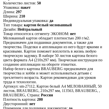
Количество листов:
50
Упаковка:
пакет
Длина:
297
Ширина:
210
Индивидуальная упаковка:
да
Тип товара:
картон белый мелованный
Дизайн:
Нейтральный
Товар относится к сегменту ЭКОНОМ:
нет
Мелованный картон обладает плотностью 200 г/м2.
Предназначен для подшивки документов, а также для
творчества. Поделки и аппликации из него будут яркими и
красивыми. Картон поможет воплотить в жизнь любую
творческую задумку. В наборе 50 листов картона белого
цвета формата А4 (210х297 мм). Творческая инструкция по
созданию аппликации на обороте этикетки.
Набор белого картона BRAUBERG предназначен для
творчества и хобби и может использоваться детьми с
трехлетнего возраста. Картон рекомендован для уроков
труда и технологии.
Артикул: sm-27112, Картон белый А4 МЕЛОВАННЫЙ, 50
листов, BRAUBERG, 210х297 мм, 113563, BRAUBERG, ,
BRAUBERG, Страна:
Россия
Плотность картона:
200
Двусторонний:
нет
Применим для подшивки документов:
да