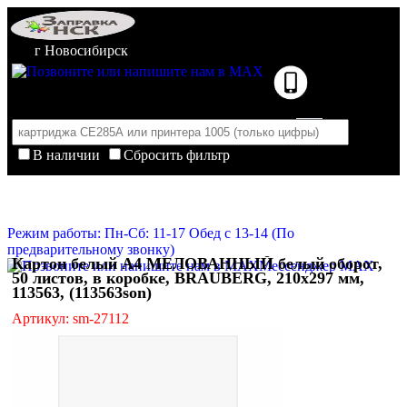
г Новосибирск
В наличии
Сбросить фильтр
Корзина пуста
Очистить корзину
Режим работы: Пн-Сб: 11-17 Обед с 13-14 (По
предварительному звонку)
Картон белый А4 МЕЛОВАННЫЙ белый оборот,
Мессенджер MAX
50 листов, в коробке, BRAUBERG, 210х297 мм,
113563, (113563son)
Артикул: sm-27112