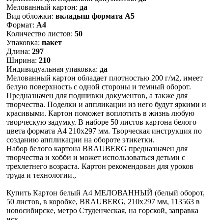
Мелованный картон:
да
Вид обложки:
вкладыш формата А5
Формат:
А4
Количество листов:
50
Упаковка:
пакет
Длина:
297
Ширина:
210
Индивидуальная упаковка:
да
Мелованный картон обладает плотностью 200 г/м2, имеет
белую поверхность с одной стороны и темный оборот.
Предназначен для подшивки документов, а также для
творчества. Поделки и аппликации из него будут яркими и
красивыми. Картон поможет воплотить в жизнь любую
творческую задумку. В наборе 50 листов картона белого
цвета формата А4 210х297 мм. Творческая инструкция по
созданию аппликации на обороте этикетки.
Набор белого картона BRAUBERG предназначен для
творчества и хобби и может использоваться детьми с
трехлетнего возраста. Картон рекомендован для уроков
труда и технологии.,
Купить Картон белый А4 МЕЛОВАННЫЙ (белый оборот,
50 листов, в коробке, BRAUBERG, 210х297 мм, 113563 в
новосибирске, метро Студенческая, на горской, заправка
нск