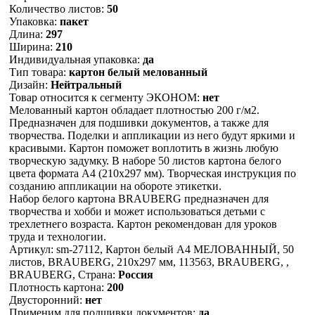
Количество листов:
50
Упаковка:
пакет
Длина:
297
Ширина:
210
Индивидуальная упаковка:
да
Тип товара:
картон белый мелованный
Дизайн:
Нейтральный
Товар относится к сегменту ЭКОНОМ:
нет
Мелованный картон обладает плотностью 200 г/м2.
Предназначен для подшивки документов, а также для
творчества. Поделки и аппликации из него будут яркими и
красивыми. Картон поможет воплотить в жизнь любую
творческую задумку. В наборе 50 листов картона белого
цвета формата А4 (210х297 мм). Творческая инструкция по
созданию аппликации на обороте этикетки.
Набор белого картона BRAUBERG предназначен для
творчества и хобби и может использоваться детьми с
трехлетнего возраста. Картон рекомендован для уроков
труда и технологии.
Артикул: sm-27112, Картон белый А4 МЕЛОВАННЫЙ, 50
листов, BRAUBERG, 210х297 мм, 113563, BRAUBERG, ,
BRAUBERG, Страна:
Россия
Плотность картона:
200
Двусторонний:
нет
Применим для подшивки документов:
да