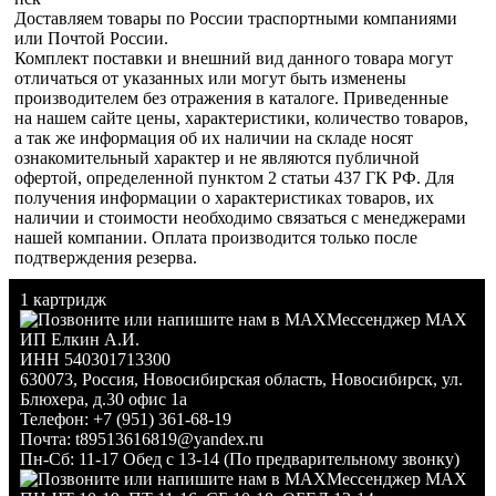
Доставляем товары по России траспортными компаниями
или Почтой России.
Комплект поставки и внешний вид данного товара могут
отличаться от указанных или могут быть изменены
производителем без отражения в каталоге. Приведенные
на нашем сайте цены, характеристики, количество товаров,
а так же информация об их наличии на складе носят
ознакомительный характер и не являются публичной
офертой, определенной пунктом 2 статьи 437 ГК РФ. Для
получения информации о характеристиках товаров, их
наличии и стоимости необходимо связаться с менеджерами
нашей компании. Оплата производится только после
подтверждения резерва.
1 картридж
Мессенджер MAX
ИП Елкин А.И.
ИНН 540301713300
630073
,
Россия
,
Новосибирская область
,
Новосибирск
,
ул.
Блюхера, д.30 офис 1а
Телефон:
+7 (951) 361-68-19
Почта:
t89513616819@yandex.ru
Пн-Сб: 11-17 Обед с 13-14 (По предварительному звонку)
Мессенджер MAX