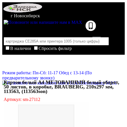
г Новосибирск
В наличии
Сбросить фильтр
Корзина пуста
Очистить корзину
Режим работы: Пн-Сб: 11-17 Обед с 13-14 (По
предварительному звонку)
Картон белый А4 МЕЛОВАННЫЙ белый оборот,
Мессенджер MAX
50 листов, в коробке, BRAUBERG, 210х297 мм,
113563, (113563son)
Артикул: sm-27112