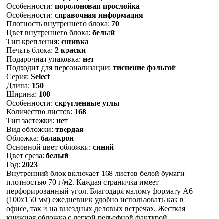
Особенности:
поролоновая прослойка
Особенности:
справочная информация
Плотность внутреннего блока:
70
Цвет внутреннего блока:
белый
Тип крепления:
сшивка
Печать блока:
2 краски
Подарочная упаковка:
нет
Подходит для персонализации:
тиснение фольгой
Серия:
Select
Длина:
150
Ширина:
100
Особенности:
скругленные углы
Количество листов:
168
Тип застежки:
нет
Вид обложки:
твердая
Обложка:
балакрон
Основной цвет обложки:
синий
Цвет среза:
белый
Год:
2023
Внутренний блок включает 168 листов белой бумаги
плотностью 70 г/м2. Каждая страничка имеет
перфорированный угол. Благодаря малому формату А6
(100х150 мм) ежедневник удобно использовать как в
офисе, так и на выездных деловых встречах. Жесткая
книжная обложка с легкой рельефной фактурой