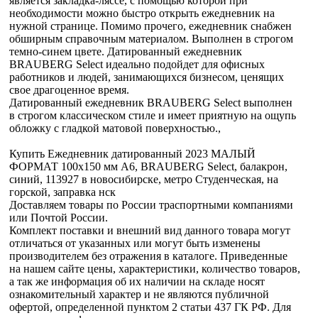
является закладка-ляссе, с помощью которой при
необходимости можно быстро открыть ежедневник на
нужной странице. Помимо прочего, ежедневник снабжен
обширным справочным материалом. Выполнен в строгом
темно-синем цвете. Датированный ежедневник
BRAUBERG Select идеально подойдет для офисных
работников и людей, занимающихся бизнесом, ценящих
свое драгоценное время.
Датированный ежедневник BRAUBERG Select выполнен
в строгом классическом стиле и имеет приятную на ощупь
обложку с гладкой матовой поверхностью.,
Купить Ежедневник датированный 2023 МАЛЫЙ
ФОРМАТ 100х150 мм А6, BRAUBERG Select, балакрон,
синий, 113927 в новосибирске, метро Студенческая, на
горской, заправка нск
Доставляем товары по России траспортными компаниями
или Почтой России.
Комплект поставки и внешний вид данного товара могут
отличаться от указанных или могут быть изменены
производителем без отражения в каталоге. Приведенные
на нашем сайте цены, характеристики, количество товаров,
а так же информация об их наличии на складе носят
ознакомительный характер и не являются публичной
офертой, определенной пунктом 2 статьи 437 ГК РФ. Для