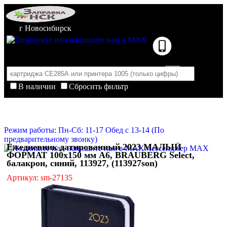
г Новосибирск
В наличии
Сбросить фильтр
Корзина пуста
Очистить корзину
Режим работы: Пн-Сб: 11-17 Обед с 13-14 (По
предварительному звонку)
Ежедневник датированный 2023 МАЛЫЙ
Мессенджер MAX
ФОРМАТ 100х150 мм А6, BRAUBERG Select,
балакрон, синий, 113927, (113927son)
Артикул: sm-27135