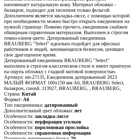
напоминает натуральную кожу. Материал обложки -
балакрон, подходит для тиснения только фольгой.
Дополнением является закладка-ляссе, с помощью которой
при необходимости можно быстро открыть ежедневник на
нужной странице. Помимо прочего, ежедневник снабжен
обширным справочным материалом. Выполнен в строгом
темно-синем цвете. Датированный ежедневник
BRAUBERG "Select" идеально подойдет для офисных
работников и людей, занимающихся бизнесом, ценящих
свое драгоценное время.
Датированный ежедневник BRAUBERG "Select"
выполнен в строгом классическом стиле и имеет приятную
на ощупь обложку с гладкой матовой поверхностью.
Артикул: sm-27135, Ежедневник датированный 2023
МАЛЫЙ ФОРМАТ 100х150 мм А6, BRAUBERG Select,
балакрон, синий, 113927, BRAUBERG, , BRAUBERG,
Страна:
Китай
Формат:
А6
Тип ежедневника:
датированный
Дополнительный цвет обложки:
нет
Особенности:
закладка-ляссе
Особенности:
перфорация уголков
Особенности:
поролоновая прослойка
Особенности:
справочная информация
Плотность внутреннего блока:
70