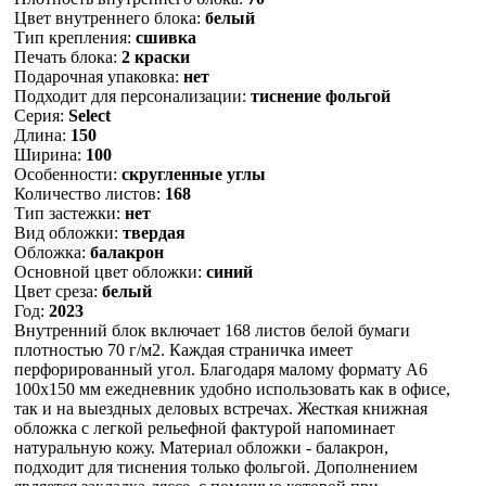
Цвет внутреннего блока:
белый
Тип крепления:
сшивка
Печать блока:
2 краски
Подарочная упаковка:
нет
Подходит для персонализации:
тиснение фольгой
Серия:
Select
Длина:
150
Ширина:
100
Особенности:
скругленные углы
Количество листов:
168
Тип застежки:
нет
Вид обложки:
твердая
Обложка:
балакрон
Основной цвет обложки:
синий
Цвет среза:
белый
Год:
2023
Внутренний блок включает 168 листов белой бумаги
плотностью 70 г/м2. Каждая страничка имеет
перфорированный угол. Благодаря малому формату А6
100х150 мм ежедневник удобно использовать как в офисе,
так и на выездных деловых встречах. Жесткая книжная
обложка с легкой рельефной фактурой напоминает
натуральную кожу. Материал обложки - балакрон,
подходит для тиснения только фольгой. Дополнением