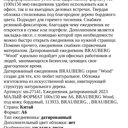
(100х150 мм) ежедневник удобно использовать как в
офисе, так и на выездных деловых встречах. Твердая
обложка стилизована под благородное дерево бордового
цвета. Подходит для горячего тиснения. Снабжен
резинкой-фиксатором, благодаря чему ежедневник не
откроется в сумке или портфеле. Дополнением является
закладка-ляссе, с помощью которой при необходимости
можно быстро открыть ежедневник на нужной странице.
Помимо прочего, ежедневник снабжен справочным
материалом. Датированный ежедневник BRAUBERG
"Wood" идеально подойдет для офисных работников и
людей, занимающихся бизнесом, ценящих свое
драгоценное время.
Датированный ежедневник BRAUBERG серии "Wood"
создан для тех, кто любит натуральное. Обложка
изготовлена из искусственной кожи, имитирующей
структуру натурального дерева.
Артикул: sm-27141, Ежедневник датированный 2023
МАЛЫЙ ФОРМАТ 100х150 мм А6, BRAUBERG Wood,
под кожу, бордовый, 113933, BRAUBERG, , BRAUBERG,
Страна:
Китай
Формат:
А6
Тип ежедневника:
датированный
Дополнительный цвет обложки:
нет
Особенности:
закладка-ляссе