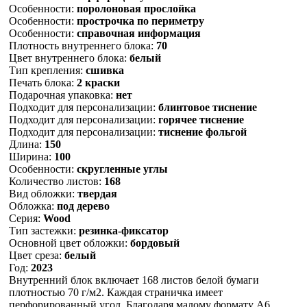
Особенности:
поролоновая прослойка
Особенности:
прострочка по периметру
Особенности:
справочная информация
Плотность внутреннего блока:
70
Цвет внутреннего блока:
белый
Тип крепления:
сшивка
Печать блока:
2 краски
Подарочная упаковка:
нет
Подходит для персонализации:
блинтовое тиснение
Подходит для персонализации:
горячее тиснение
Подходит для персонализации:
тиснение фольгой
Длина:
150
Ширина:
100
Особенности:
скругленные углы
Количество листов:
168
Вид обложки:
твердая
Обложка:
под дерево
Серия:
Wood
Тип застежки:
резинка-фиксатор
Основной цвет обложки:
бордовый
Цвет среза:
белый
Год:
2023
Внутренний блок включает 168 листов белой бумаги
плотностью 70 г/м2. Каждая страничка имеет
перфорированный угол. Благодаря малому формату А6