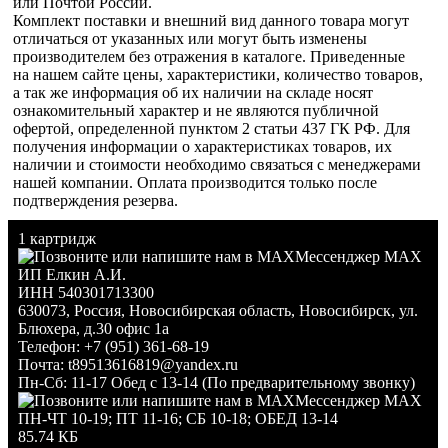
или Почтой России.
Комплект поставки и внешний вид данного товара могут
отличаться от указанных или могут быть изменены
производителем без отражения в каталоге. Приведенные
на нашем сайте цены, характеристики, количество товаров,
а так же информация об их наличии на складе носят
ознакомительный характер и не являются публичной
офертой, определенной пунктом 2 статьи 437 ГК РФ. Для
получения информации о характеристиках товаров, их
наличии и стоимости необходимо связаться с менеджерами
нашей компании. Оплата производится только после
подтверждения резерва.
1 картридж
Мессенджер MAX
ИП Елкин А.И.
ИНН 540301713300
630073
,
Россия
,
Новосибирская область
,
Новосибирск
,
ул.
Блюхера, д.30 офис 1а
Телефон:
+7 (951) 361-68-19
Почта:
t89513616819@yandex.ru
Пн-Сб: 11-17 Обед с 13-14 (По предварительному звонку)
Мессенджер MAX
ПН-ЧТ 10-19; ПТ 11-16; СБ 10-18; ОБЕД 13-14
85.74 КБ