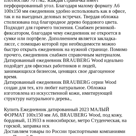
плотностью 70 г/м2. Каждая страничка имеет
перфорированный угол. Благодаря малому формату А6
100х150 мм ежедневник удобно использовать как в офисе,
так и на выездных деловых встречах. Твердая обложка
стилизована под благородное дерево бордового цвета.
Подходит для горячего тиснения. Снабжен резинкой-
фиксатором, благодаря чему ежедневник не откроется в
сумке или портфеле. Дополнением является закладка-
ляссе, с помощью которой при необходимости можно
быстро открыть ежедневник на нужной странице. Помимо
прочего, ежедневник снабжен справочным материалом.
Датированный ежедневник BRAUBERG Wood идеально
подойдет для офисных работников и людей,
занимающихся бизнесом, ценящих свое драгоценное
время.
Датированный ежедневник BRAUBERG серии Wood
создан для тех, кто любит натуральное. Обложка
изготовлена из искусственной кожи, имитирующей
структуру натурального дерева.,
Купить Ежедневник датированный 2023 МАЛЫЙ
ФОРМАТ 100х150 мм А6, BRAUBERG Wood, под кожу,
бордовый, 113933 в новосибирске, метро Студенческая, на
горской, заправка нск
Доставляем товары по России траспортными компаниями