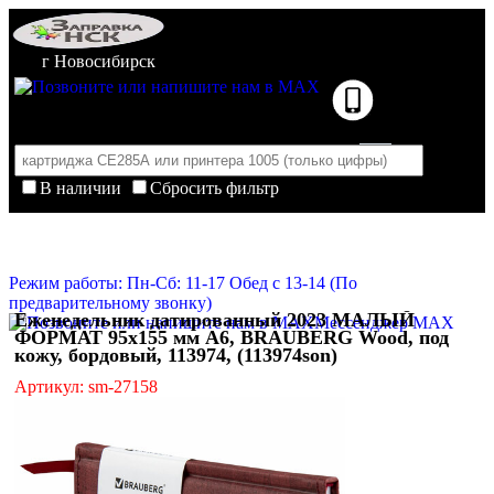
г Новосибирск
В наличии
Сбросить фильтр
Корзина пуста
Очистить корзину
Режим работы: Пн-Сб: 11-17 Обед с 13-14 (По
предварительному звонку)
Еженедельник датированный 2023 МАЛЫЙ
Мессенджер MAX
ФОРМАТ 95х155 мм А6, BRAUBERG Wood, под
кожу, бордовый, 113974, (113974son)
Артикул: sm-27158