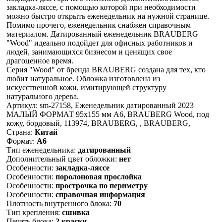
закладка-ляссе, с помощью которой при необходимости
можно быстро открыть еженедельник на нужной странице.
Помимо прочего, еженедельник снабжен справочным
материалом. Датированный еженедельник BRAUBERG
"Wood" идеально подойдет для офисных работников и
людей, занимающихся бизнесом и ценящих свое
драгоценное время.
Серия "Wood" от бренда BRAUBERG создана для тех, кто
любит натуральное. Обложка изготовлена из
искусственной кожи, имитирующей структуру
натурального дерева.
Артикул: sm-27158, Еженедельник датированный 2023
МАЛЫЙ ФОРМАТ 95х155 мм А6, BRAUBERG Wood, под
кожу, бордовый, 113974, BRAUBERG, , BRAUBERG,
Страна:
Китай
Формат:
А6
Тип еженедельника:
датированный
Дополнительный цвет обложки:
нет
Особенности:
закладка-ляссе
Особенности:
поролоновая прослойка
Особенности:
прострочка по периметру
Особенности:
справочная информация
Плотность внутренного блока:
70
Тип крепления:
сшивка
Печать блока:
2 краски