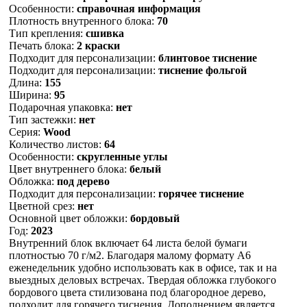
Особенности:
справочная информация
Плотность внутренного блока:
70
Тип крепления:
сшивка
Печать блока:
2 краски
Подходит для персонализации:
блинтовое тиснение
Подходит для персонализации:
тиснение фольгой
Длина:
155
Ширина:
95
Подарочная упаковка:
нет
Тип застежки:
нет
Серия:
Wood
Количество листов:
64
Особенности:
скругленные углы
Цвет внутреннего блока:
белый
Обложка:
под дерево
Подходит для персонализации:
горячее тиснение
Цветной срез:
нет
Основной цвет обложки:
бордовый
Год:
2023
Внутренний блок включает 64 листа белой бумаги
плотностью 70 г/м2. Благодаря малому формату А6
еженедельник удобно использовать как в офисе, так и на
выездных деловых встречах. Твердая обложка глубокого
бордового цвета стилизована под благородное дерево,
подходит для горячего тиснения. Дополнением является