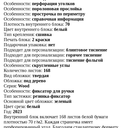
Особенности:
перфорация уголков
Особенности:
поролоновая прослойка
Особенности:
прострочка по периметру
Особенности:
справочная информация
Плотность внутреннего блока:
70
Цвет внутреннего блока:
белый
Тип крепления:
сшивка
Печать блока:
2 краски
Подарочная упаковка:
нет
Подходит для персонализации:
блинтовое тиснение
Подходит для персонализации:
горячее тиснение
Подходит для персонализации:
тиснение фольгой
Особенности:
скругленные углы
Количество листов:
168
Вид обложки:
твердая
Обложка:
под дерево
Серия:
Wood
Особенности:
фиксатор для ручки
Тип застежки:
резинка-фиксатор
Основной цвет обложки:
зеленый
Цвет среза:
белый
Год:
2023
Внутренний блок включает 168 листов белой бумаги
плотностью 70 г/м2. Каждая страничка имеет
перфорированный угол. Благодаря стандартному формату