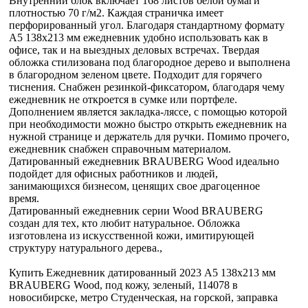
Внутренний блок включает 168 листов белой бумаги
плотностью 70 г/м2. Каждая страничка имеет
перфорированный угол. Благодаря стандартному формату
А5 138х213 мм ежедневник удобно использовать как в
офисе, так и на выездных деловых встречах. Твердая
обложка стилизована под благородное дерево и выполнена
в благородном зеленом цвете. Подходит для горячего
тиснения. Снабжен резинкой-фиксатором, благодаря чему
ежедневник не откроется в сумке или портфеле.
Дополнением является закладка-ляссе, с помощью которой
при необходимости можно быстро открыть ежедневник на
нужной странице и держатель для ручки. Помимо прочего,
ежедневник снабжен справочным материалом.
Датированный ежедневник BRAUBERG Wood идеально
подойдет для офисных работников и людей,
занимающихся бизнесом, ценящих свое драгоценное
время.
Датированный ежедневник серии Wood BRAUBERG
создан для тех, кто любит натуральное. Обложка
изготовлена из искусственной кожи, имитирующей
структуру натурального дерева.,
Купить Ежедневник датированный 2023 А5 138x213 мм
BRAUBERG Wood, под кожу, зеленый, 114078 в
новосибирске, метро Студенческая, на горской, заправка