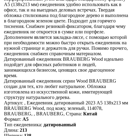
А5 (138х213 мм) ежедневник удобно использовать как в
офисе, так и на выездных деловых встречах. Твердая
обложка стилизована под благородное дерево и выполнена
в благородном зеленом цвете. Подходит для горячего
тиснения. Снабжен резинкой-фиксатором, благодаря чему
ежедневник не откроется в сумке или портфеле.
Дополнением является закладка-ляссе, с помощью которой
при необходимости можно быстро открыть ежедневник на
нужной странице и держатель для ручки. Помимо прочего,
ежедневник снабжен справочным материалом.
Датированный ежедневник BRAUBERG Wood идеально
подойдет для офисных работников и людей,
занимающихся бизнесом, ценящих свое драгоценное
время.
Датированный ежедневник серии Wood BRAUBERG
создан для тех, кто любит натуральное. Обложка
изготовлена из искусственной кожи, имитирующей
структуру натурального дерева.
Артикул: , Ежедневник датированный 2023 А5 138x213 мм
BRAUBERG Wood, под кожу, зеленый, 114078,
BRAUBERG, , BRAUBERG, Страна:
Китай
Формат:
А5
Тип ежедневника:
датированный
Длина:
213
Ширина:
138