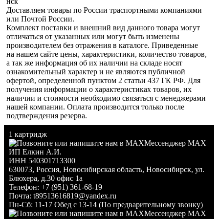
нск
Доставляем товары по России траспортными компаниями
или Почтой России.
Комплект поставки и внешний вид данного товара могут
отличаться от указанных или могут быть изменены
производителем без отражения в каталоге. Приведенные
на нашем сайте цены, характеристики, количество товаров,
а так же информация об их наличии на складе носят
ознакомительный характер и не являются публичной
офертой, определенной пунктом 2 статьи 437 ГК РФ. Для
получения информации о характеристиках товаров, их
наличии и стоимости необходимо связаться с менеджерами
нашей компании. Оплата производится только после
подтверждения резерва.
1 картридж
Мессенджер MAX
ИП Елкин А.И.
ИНН 540301713300
630073
,
Россия
,
Новосибирская область
,
Новосибирск
,
ул.
Блюхера, д.30 офис 1а
Телефон:
+7 (951) 361-68-19
Почта:
t89513616819@yandex.ru
Пн-Сб: 11-17 Обед с 13-14 (По предварительному звонку)
Мессенджер MAX