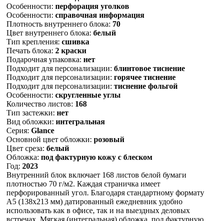
Особенности:
перфорация уголков
Особенности:
справочная информация
Плотность внутреннего блока:
70
Цвет внутреннего блока:
белый
Тип крепления:
сшивка
Печать блока:
2 краски
Подарочная упаковка:
нет
Подходит для персонализации:
блинтовое тиснение
Подходит для персонализации:
горячее тиснение
Подходит для персонализации:
тиснение фольгой
Особенности:
скругленные углы
Количество листов:
168
Тип застежки:
нет
Вид обложки:
интегральная
Серия:
Glance
Основной цвет обложки:
розовый
Цвет среза:
белый
Обложка:
под фактурную кожу с блеском
Год:
2023
Внутренний блок включает 168 листов белой бумаги
плотностью 70 г/м2. Каждая страничка имеет
перфорированный угол. Благодаря стандартному формату
А5 (138х213 мм) датированный ежедневник удобно
использовать как в офисе, так и на выездных деловых
встречах. Мягкая (интегральная) обложка, под фактурную