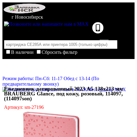
г Новосибирск
В наличии
Сбросить фильтр
Корзина пуста
Очистить корзину
Режим работы: Пн-Сб: 11-17 Обед с 13-14 (По
предварительному звонку)
Ежедневник датированный 2023 А5 138x213 мм
Мессенджер MAX
BRAUBERG Glance, под кожу, розовый, 114097,
(114097son)
Артикул: sm-27196