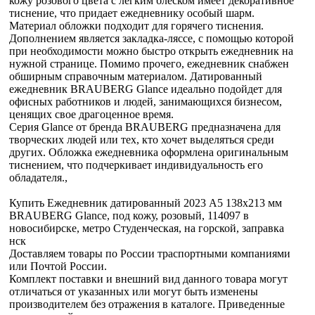
кожу розового цвета с легким блеском имеет декоративное
тиснение, что придает ежедневнику особый шарм.
Материал обложки подходит для горячего тиснения.
Дополнением является закладка-ляссе, с помощью которой
при необходимости можно быстро открыть ежедневник на
нужной странице. Помимо прочего, ежедневник снабжен
обширным справочным материалом. Датированный
ежедневник BRAUBERG Glance идеально подойдет для
офисных работников и людей, занимающихся бизнесом,
ценящих свое драгоценное время.
Серия Glance от бренда BRAUBERG предназначена для
творческих людей или тех, кто хочет выделяться среди
других. Обложка ежедневника оформлена оригинальным
тиснением, что подчеркивает индивидуальность его
обладателя.,
Купить Ежедневник датированный 2023 А5 138x213 мм
BRAUBERG Glance, под кожу, розовый, 114097 в
новосибирске, метро Студенческая, на горской, заправка
нск
Доставляем товары по России траспортными компаниями
или Почтой России.
Комплект поставки и внешний вид данного товара могут
отличаться от указанных или могут быть изменены
производителем без отражения в каталоге. Приведенные