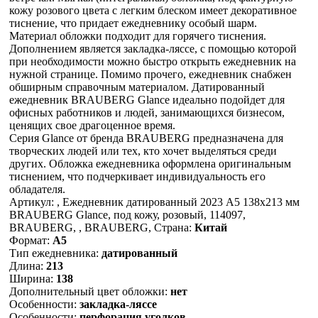
кожу розового цвета с легким блеском имеет декоративное
тиснение, что придает ежедневнику особый шарм.
Материал обложки подходит для горячего тиснения.
Дополнением является закладка-ляссе, с помощью которой
при необходимости можно быстро открыть ежедневник на
нужной странице. Помимо прочего, ежедневник снабжен
обширным справочным материалом. Датированный
ежедневник BRAUBERG Glance идеально подойдет для
офисных работников и людей, занимающихся бизнесом,
ценящих свое драгоценное время.
Серия Glance от бренда BRAUBERG предназначена для
творческих людей или тех, кто хочет выделяться среди
других. Обложка ежедневника оформлена оригинальным
тиснением, что подчеркивает индивидуальность его
обладателя.
Артикул: , Ежедневник датированный 2023 А5 138x213 мм
BRAUBERG Glance, под кожу, розовый, 114097,
BRAUBERG, , BRAUBERG, Страна:
Китай
Формат:
А5
Тип ежедневника:
датированный
Длина:
213
Ширина:
138
Дополнительный цвет обложки:
нет
Особенности:
закладка-ляссе
Особенности:
перфорация уголков