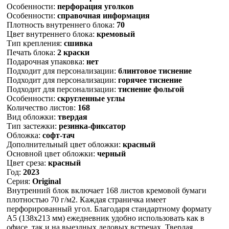
Особенности:
перфорация уголков
Особенности:
справочная информация
Плотность внутреннего блока:
70
Цвет внутреннего блока:
кремовый
Тип крепления:
сшивка
Печать блока:
2 краски
Подарочная упаковка:
нет
Подходит для персонализации:
блинтовое тиснение
Подходит для персонализации:
горячее тиснение
Подходит для персонализации:
тиснение фольгой
Особенности:
скругленные углы
Количество листов:
168
Вид обложки:
твердая
Тип застежки:
резинка-фиксатор
Обложка:
софт-тач
Дополнительный цвет обложки:
красный
Основной цвет обложки:
черный
Цвет среза:
красный
Год:
2023
Серия:
Original
Внутренний блок включает 168 листов кремовой бумаги
плотностью 70 г/м2. Каждая страничка имеет
перфорированный угол. Благодаря стандартному формату
А5 (138х213 мм) ежедневник удобно использовать как в
офисе, так и на выездных деловых встречах. Твердая