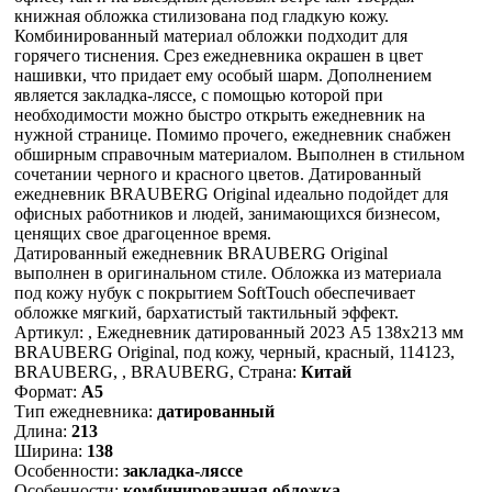
книжная обложка стилизована под гладкую кожу.
Комбинированный материал обложки подходит для
горячего тиснения. Срез ежедневника окрашен в цвет
нашивки, что придает ему особый шарм. Дополнением
является закладка-ляссе, с помощью которой при
необходимости можно быстро открыть ежедневник на
нужной странице. Помимо прочего, ежедневник снабжен
обширным справочным материалом. Выполнен в стильном
сочетании черного и красного цветов. Датированный
ежедневник BRAUBERG Original идеально подойдет для
офисных работников и людей, занимающихся бизнесом,
ценящих свое драгоценное время.
Датированный ежедневник BRAUBERG Original
выполнен в оригинальном стиле. Обложка из материала
под кожу нубук с покрытием SoftTouch обеспечивает
обложке мягкий, бархатистый тактильный эффект.
Артикул: , Ежедневник датированный 2023 А5 138x213 мм
BRAUBERG Original, под кожу, черный, красный, 114123,
BRAUBERG, , BRAUBERG, Страна:
Китай
Формат:
А5
Тип ежедневника:
датированный
Длина:
213
Ширина:
138
Особенности:
закладка-ляссе
Особенности:
комбинированная обложка