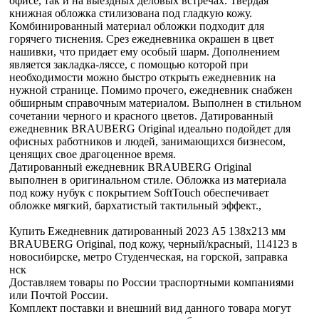
офисе, так и на выездных деловых встречах. Твердая
книжная обложка стилизована под гладкую кожу.
Комбинированный материал обложки подходит для
горячего тиснения. Срез ежедневника окрашен в цвет
нашивки, что придает ему особый шарм. Дополнением
является закладка-ляссе, с помощью которой при
необходимости можно быстро открыть ежедневник на
нужной странице. Помимо прочего, ежедневник снабжен
обширным справочным материалом. Выполнен в стильном
сочетании черного и красного цветов. Датированный
ежедневник BRAUBERG Original идеально подойдет для
офисных работников и людей, занимающихся бизнесом,
ценящих свое драгоценное время.
Датированный ежедневник BRAUBERG Original
выполнен в оригинальном стиле. Обложка из материала
под кожу нубук с покрытием SoftTouch обеспечивает
обложке мягкий, бархатистый тактильный эффект.,
Купить Ежедневник датированный 2023 А5 138x213 мм
BRAUBERG Original, под кожу, черный/красный, 114123 в
новосибирске, метро Студенческая, на горской, заправка
нск
Доставляем товары по России траспортными компаниями
или Почтой России.
Комплект поставки и внешний вид данного товара могут