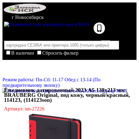
г Новосибирск
В наличии
Сбросить фильтр
Корзина пуста
Очистить корзину
Режим работы: Пн-Сб: 11-17 Обед с 13-14 (По
предварительному звонку)
Ежедневник датированный 2023 А5 138x213 мм
Мессенджер MAX
BRAUBERG Original, под кожу, черный/красный,
114123, (114123son)
Артикул: sm-27226