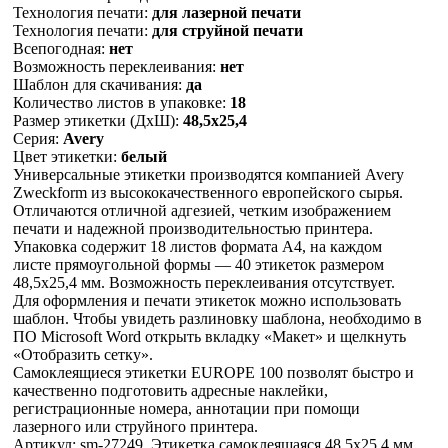
Технология печати:
для лазерной печати
Технология печати:
для струйной печати
Всепогодная:
нет
Возможность переклеивания:
нет
Шаблон для скачивания:
да
Количество листов в упаковке:
18
Размер этикетки (ДхШ):
48,5х25,4
Серия:
Avery
Цвет этикетки:
белый
Универсальные этикетки производятся компанией Avery
Zweckform из высококачественного европейского сырья.
Отличаются отличной адгезией, четким изображением
печати и надежной производительностью принтера.
Упаковка содержит 18 листов формата А4, на каждом
листе прямоугольной формы — 40 этикеток размером
48,5х25,4 мм. Возможность переклеивания отсутствует.
Для оформления и печати этикеток можно использовать
шаблон. Чтобы увидеть разлиновку шаблона, необходимо в
ПО Microsoft Word открыть вкладку «Макет» и щелкнуть
«Отобразить сетку».
Самоклеящиеся этикетки EUROPE 100 позволят быстро и
качественно подготовить адресные наклейки,
регистрационные номера, аннотации при помощи
лазерного или струйного принтера.
Артикул: sm-27249, Этикетка самоклеящаяся 48,5х25,4 мм,