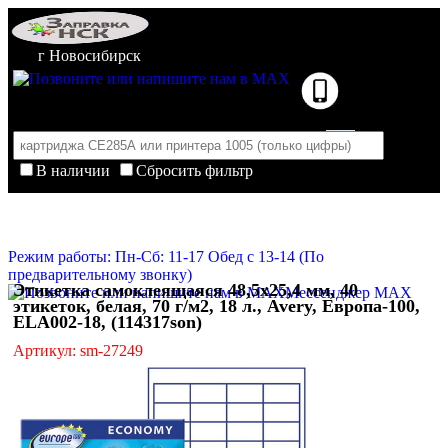
г Новосибирск
В наличии
Сбросить фильтр
Корзина пуста
Очистить корзину
Режим работы: Пн-Сб: 11-17 Обед с 13-14 (По
предварительному звонку)
Этикетка самоклеящаяся 48,5х25,4 мм, 40
Мессенджер MAX
этикеток, белая, 70 г/м2, 18 л., Avery, Европа-100,
ELA002-18, (114317son)
Артикул: sm-27249