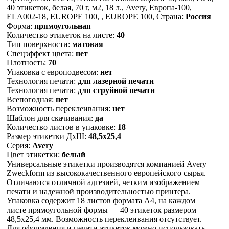
40 этикеток, белая, 70 г, м2, 18 л., Avery, Европа-100,
ELA002-18, EUROPE 100, , EUROPE 100, Страна:
Россия
Форма:
прямоугольная
Количество этикеток на листе:
40
Тип поверхности:
матовая
Спецэффект цвета:
нет
Плотность:
70
Упаковка с европодвесом:
нет
Технология печати:
для лазерной печати
Технология печати:
для струйной печати
Всепогодная:
нет
Возможность переклеивания:
нет
Шаблон для скачивания:
да
Количество листов в упаковке:
18
Размер этикетки ДхШ:
48,5х25,4
Серия:
Avery
Цвет этикетки:
белый
Универсальные этикетки производятся компанией Avery
Zweckform из высококачественного европейского сырья.
Отличаются отличной адгезией, четким изображением
печати и надежной производительностью принтера.
Упаковка содержит 18 листов формата А4, на каждом
листе прямоугольной формы — 40 этикеток размером
48,5х25,4 мм. Возможность переклеивания отсутствует.
Для оформления и печати этикеток можно использовать