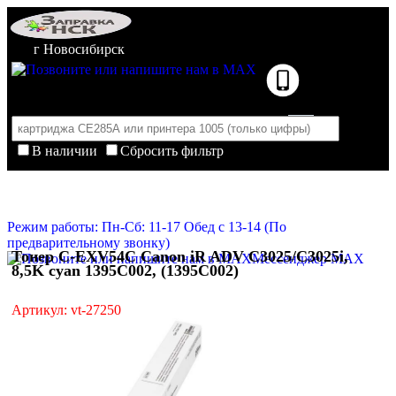
г Новосибирск
В наличии
Сбросить фильтр
Корзина пуста
Очистить корзину
Режим работы: Пн-Сб: 11-17 Обед с 13-14 (По
предварительному звонку)
Тонер C-EXV54C Canon iR ADV C3025/C3025i,
Мессенджер MAX
8,5K cyan 1395C002, (1395C002)
Артикул: vt-27250