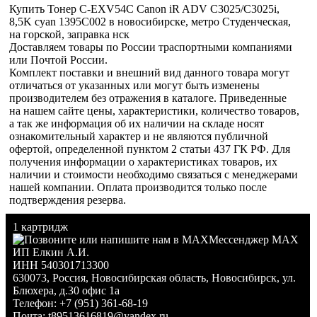
Купить Тонер C-EXV54C Canon iR ADV C3025/C3025i,
8,5K cyan 1395C002 в новосибирске, метро Студенческая,
на горской, заправка нск
Доставляем товары по России траспортными компаниями
или Почтой России.
Комплект поставки и внешний вид данного товара могут
отличаться от указанных или могут быть изменены
производителем без отражения в каталоге. Приведенные
на нашем сайте цены, характеристики, количество товаров,
а так же информация об их наличии на складе носят
ознакомительный характер и не являются публичной
офертой, определенной пунктом 2 статьи 437 ГК РФ. Для
получения информации о характеристиках товаров, их
наличии и стоимости необходимо связаться с менеджерами
нашей компании. Оплата производится только после
подтверждения резерва.
1 картридж
Мессенджер MAX
ИП Елкин А.И.
ИНН 540301713300
630073
,
Россия
,
Новосибирская область
,
Новосибирск
,
ул.
Блюхера, д.30 офис 1а
Телефон:
+7 (951) 361-68-19
Почта:
t89513616819@yandex.ru