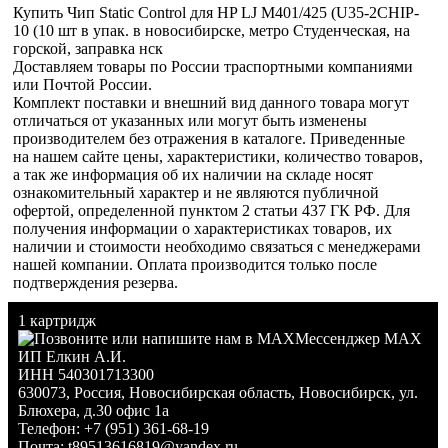
Купить Чип Static Control для HP LJ M401/425 (U35-2CHIP-
10 (10 шт в упак. в новосибирске, метро Студенческая, на
горской, заправка нск
Доставляем товары по России траспортными компаниями
или Почтой России.
Комплект поставки и внешний вид данного товара могут
отличаться от указанных или могут быть изменены
производителем без отражения в каталоге. Приведенные
на нашем сайте цены, характеристики, количество товаров,
а так же информация об их наличии на складе носят
ознакомительный характер и не являются публичной
офертой, определенной пунктом 2 статьи 437 ГК РФ. Для
получения информации о характеристиках товаров, их
наличии и стоимости необходимо связаться с менеджерами
нашей компании. Оплата производится только после
подтверждения резерва.
1 картридж
Мессенджер MAX
ИП Елкин А.И.
ИНН 540301713300
630073
,
Россия
,
Новосибирская область
,
Новосибирск
,
ул.
Блюхера, д.30 офис 1а
Телефон:
+7 (951) 361-68-19
Почта:
t89513616819@yandex.ru