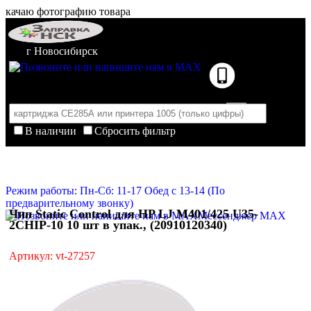
качаю фотографию товара
г Новосибирск
В наличии
Сбросить фильтр
Корзина пуста
Очистить корзину
Режим работы: Пн-Сб: 11-17 Обед с 13-14 (По
предварительному звонку)
Чип Static Control для HP LJ M401/425 U35-
Мессенджер MAX
2CHIP-10 10 шт в упак., (20910120340)
Артикул: vt-27257