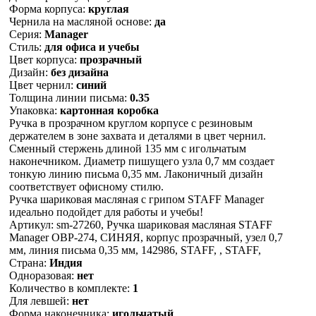
Форма корпуса:
круглая
Чернила на масляной основе:
да
Серия:
Manager
Стиль:
для офиса и учебы
Цвет корпуса:
прозрачный
Дизайн:
без дизайна
Цвет чернил:
синий
Толщина линии письма:
0.35
Упаковка:
картонная коробка
Ручка в прозрачном круглом корпусе с резиновым
держателем в зоне захвата и деталями в цвет чернил.
Сменный стержень длиной 135 мм с игольчатым
наконечником. Диаметр пишущего узла 0,7 мм создает
тонкую линию письма 0,35 мм. Лаконичный дизайн
соответствует офисному стилю.
Ручка шариковая масляная с грипом STAFF Manager
идеально подойдет для работы и учебы!
Артикул: sm-27260, Ручка шариковая масляная STAFF
Manager OBP-274, СИНЯЯ, корпус прозрачный, узел 0,7
мм, линия письма 0,35 мм, 142986, STAFF, , STAFF,
Страна:
Индия
Одноразовая:
нет
Количество в комплекте:
1
Для левшей:
нет
Форма наконечника:
игольчатый