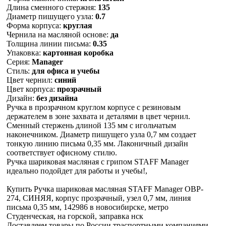
Длина сменного стержня:
135
Диаметр пишущего узла:
0.7
Форма корпуса:
круглая
Чернила на масляной основе:
да
Толщина линии письма:
0.35
Упаковка:
картонная коробка
Серия:
Manager
Стиль:
для офиса и учебы
Цвет чернил:
синий
Цвет корпуса:
прозрачный
Дизайн:
без дизайна
Ручка в прозрачном круглом корпусе с резиновым
держателем в зоне захвата и деталями в цвет чернил.
Сменный стержень длиной 135 мм с игольчатым
наконечником. Диаметр пишущего узла 0,7 мм создает
тонкую линию письма 0,35 мм. Лаконичный дизайн
соответствует офисному стилю.
Ручка шариковая масляная с грипом STAFF Manager
идеально подойдет для работы и учебы!,
Купить Ручка шариковая масляная STAFF Manager OBP-
274, СИНЯЯ, корпус прозрачный, узел 0,7 мм, линия
письма 0,35 мм, 142986 в новосибирске, метро
Студенческая, на горской, заправка нск
Доставляем товары по России траспортными компаниями