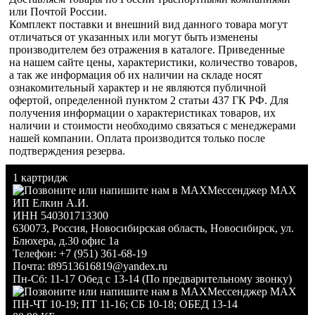
или Почтой России.
Комплект поставки и внешний вид данного товара могут
отличаться от указанных или могут быть изменены
производителем без отражения в каталоге. Приведенные
на нашем сайте цены, характеристики, количество товаров,
а так же информация об их наличии на складе носят
ознакомительный характер и не являются публичной
офертой, определенной пунктом 2 статьи 437 ГК РФ. Для
получения информации о характеристиках товаров, их
наличии и стоимости необходимо связаться с менеджерами
нашей компании. Оплата производится только после
подтверждения резерва.
1 картридж
Мессенджер MAX
ИП Елкин А.И.
ИНН 540301713300
630073
,
Россия
,
Новосибирская область
,
Новосибирск
,
ул.
Блюхера, д.30 офис 1а
Телефон:
+7 (951) 361-68-19
Почта:
t89513616819@yandex.ru
Пн-Сб: 11-17 Обед с 13-14 (По предварительному звонку)
Мессенджер MAX
ПН-ЧТ 10-19; ПТ 11-16; СБ 10-18; ОБЕД 13-14