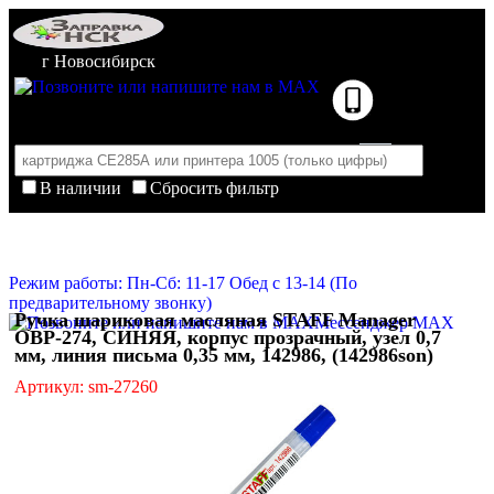
г Новосибирск
В наличии
Сбросить фильтр
Корзина пуста
Очистить корзину
Режим работы: Пн-Сб: 11-17 Обед с 13-14 (По
предварительному звонку)
Ручка шариковая масляная STAFF Manager
Мессенджер MAX
OBP-274, СИНЯЯ, корпус прозрачный, узел 0,7
мм, линия письма 0,35 мм, 142986, (142986son)
Артикул: sm-27260