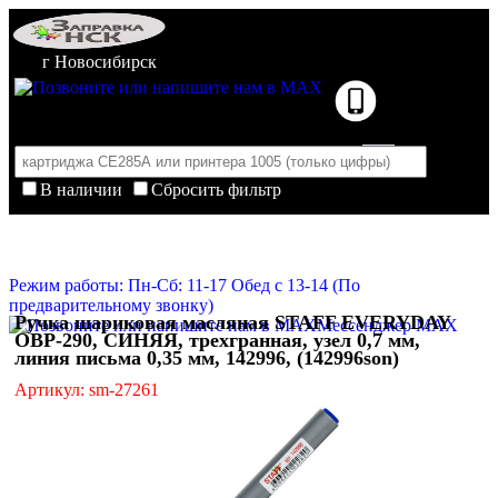
г Новосибирск
В наличии
Сбросить фильтр
Корзина пуста
Очистить корзину
Режим работы: Пн-Сб: 11-17 Обед с 13-14 (По
предварительному звонку)
Ручка шариковая масляная STAFF EVERYDAY
Мессенджер MAX
OBP-290, СИНЯЯ, трехгранная, узел 0,7 мм,
линия письма 0,35 мм, 142996, (142996son)
Артикул: sm-27261