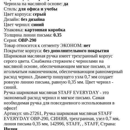
Чернила на масляной основе:
да
Стиль:
для офиса и учебы
Цвет корпуса:
серый
Дизайн:
без дизайна
Цвет чернил:
синий
Упаковка:
картонная коробка
Толщина линии письма:
0.35
Серия:
OBP-290
Товар относится к сегменту ЭКОНОМ:
нет
Покрытие корпуса:
без дополнительного покрытия
Шариковая масляная ручка имеет трехгранный корпус
серого цвета. Снабжена стержнем с чернилами на
масляной основе, обеспечивающим мягкое письмо, и
игольчатым наконечником, обеспечивающим равномерный
расход чернил. Диаметр пишущего узла 0,7 мм создает
ровную линию письма, равную 0,35 мм. Цвет чернил -
синий.
Ручка шариковая масляная STAFF EVERYDAY - это
экономный расход чернил и мягкое письмо. Самая
необходимая ручка для повседневного использования в
офисе!
Артикул: sm-27261, Ручка шариковая масляная STAFF
EVERYDAY OBP-290, СИНЯЯ, трехгранная, узел 0,7 мм,
линия письма 0,35 мм, 142996, STAFF, , STAFF, Страна:
Индия