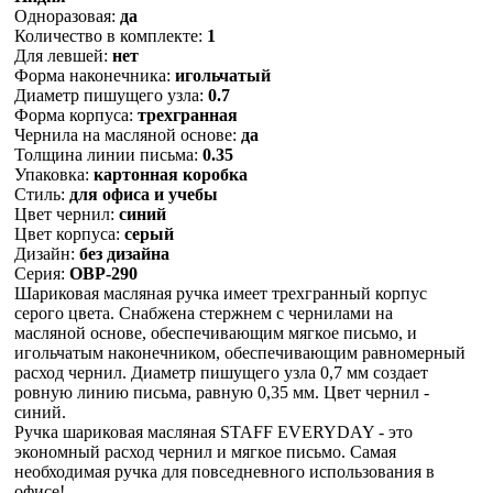
Одноразовая:
да
Количество в комплекте:
1
Для левшей:
нет
Форма наконечника:
игольчатый
Диаметр пишущего узла:
0.7
Форма корпуса:
трехгранная
Чернила на масляной основе:
да
Толщина линии письма:
0.35
Упаковка:
картонная коробка
Стиль:
для офиса и учебы
Цвет чернил:
синий
Цвет корпуса:
серый
Дизайн:
без дизайна
Серия:
OBP-290
Шариковая масляная ручка имеет трехгранный корпус
серого цвета. Снабжена стержнем с чернилами на
масляной основе, обеспечивающим мягкое письмо, и
игольчатым наконечником, обеспечивающим равномерный
расход чернил. Диаметр пишущего узла 0,7 мм создает
ровную линию письма, равную 0,35 мм. Цвет чернил -
синий.
Ручка шариковая масляная STAFF EVERYDAY - это
экономный расход чернил и мягкое письмо. Самая
необходимая ручка для повседневного использования в
офисе!,