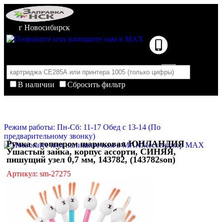
г Новосибирск
В наличии
Сбросить фильтр
Корзина пуста
Очистить корзину
Режим работы: Пн-Сб: 11-17 Обед с 13-14 (По
предварительному звонку)
Ручка с топпером шариковая ЮНЛАНДИЯ
Мессенджер MAX
Ушастый зайка, корпус ассорти, СИНЯЯ,
пишущий узел 0,7 мм, 143782, (143782son)
Артикул: sm-27275