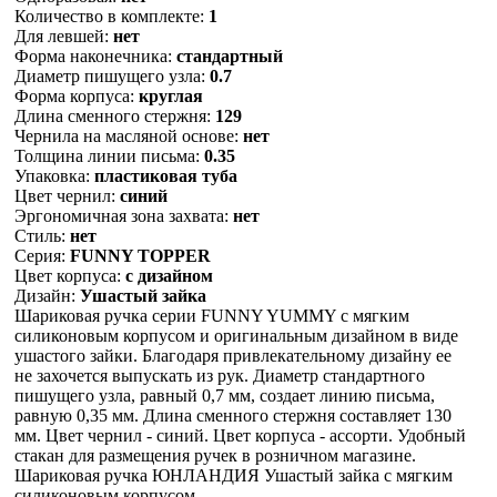
Количество в комплекте:
1
Для левшей:
нет
Форма наконечника:
стандартный
Диаметр пишущего узла:
0.7
Форма корпуса:
круглая
Длина сменного стержня:
129
Чернила на масляной основе:
нет
Толщина линии письма:
0.35
Упаковка:
пластиковая туба
Цвет чернил:
синий
Эргономичная зона захвата:
нет
Стиль:
нет
Серия:
FUNNY TOPPER
Цвет корпуса:
с дизайном
Дизайн:
Ушастый зайка
Шариковая ручка серии FUNNY YUMMY с мягким
силиконовым корпусом и оригинальным дизайном в виде
ушастого зайки. Благодаря привлекательному дизайну ее
не захочется выпускать из рук. Диаметр стандартного
пишущего узла, равный 0,7 мм, создает линию письма,
равную 0,35 мм. Длина сменного стержня составляет 130
мм. Цвет чернил - синий. Цвет корпуса - ассорти. Удобный
стакан для размещения ручек в розничном магазине.
Шариковая ручка ЮНЛАНДИЯ Ушастый зайка с мягким
силиконовым корпусом.,