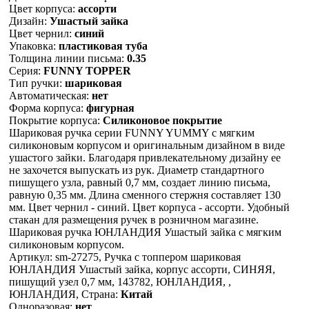
Цвет корпуса:
ассорти
Дизайн:
Ушастый зайка
Цвет чернил:
синий
Упаковка:
пластиковая туба
Толщина линии письма:
0.35
Серия:
FUNNY TOPPER
Тип ручки:
шариковая
Автоматическая:
нет
Форма корпуса:
фигурная
Покрытие корпуса:
Силиконовое покрытие
Шариковая ручка серии FUNNY YUMMY с мягким
силиконовым корпусом и оригинальным дизайном в виде
ушастого зайки. Благодаря привлекательному дизайну ее
не захочется выпускать из рук. Диаметр стандартного
пишущего узла, равный 0,7 мм, создает линию письма,
равную 0,35 мм. Длина сменного стержня составляет 130
мм. Цвет чернил - синий. Цвет корпуса - ассорти. Удобный
стакан для размещения ручек в розничном магазине.
Шариковая ручка ЮНЛАНДИЯ Ушастый зайка с мягким
силиконовым корпусом.
Артикул: sm-27275, Ручка с топпером шариковая
ЮНЛАНДИЯ Ушастый зайка, корпус ассорти, СИНЯЯ,
пишущий узел 0,7 мм, 143782, ЮНЛАНДИЯ, ,
ЮНЛАНДИЯ, Страна:
Китай
Одноразовая:
нет