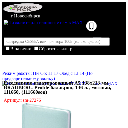
г Новосибирск
В наличии
Сбросить фильтр
Корзина пуста
Очистить корзину
Режим работы: Пн-Сб: 11-17 Обед с 13-14 (По
предварительному звонку)
Ежедневник недатированный А5 138x213 мм
Мессенджер MAX
BRAUBERG Profile балакрон, 136 л., мятный,
111660, (111660son)
Артикул: sm-27276