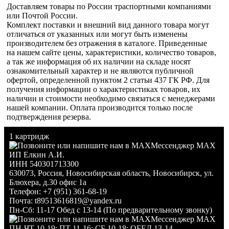
Доставляем товары по России траспортными компаниями
или Почтой России.
Комплект поставки и внешний вид данного товара могут
отличаться от указанных или могут быть изменены
производителем без отражения в каталоге. Приведенные
на нашем сайте цены, характеристики, количество товаров,
а так же информация об их наличии на складе носят
ознакомительный характер и не являются публичной
офертой, определенной пунктом 2 статьи 437 ГК РФ. Для
получения информации о характеристиках товаров, их
наличии и стоимости необходимо связаться с менеджерами
нашей компании. Оплата производится только после
подтверждения резерва.
1 картридж
Мессенджер MAX
ИП Елкин А.И.
ИНН 540301713300
630073
,
Россия
,
Новосибирская область
,
Новосибирск
,
ул.
Блюхера, д.30 офис 1а
Телефон:
+7 (951) 361-68-19
Почта:
t89513616819@yandex.ru
Пн-Сб: 11-17 Обед с 13-14 (По предварительному звонку)
Мессенджер MAX
ПН-ЧТ 10-19; ПТ 11-16; СБ 10-18; ОБЕД 13-14