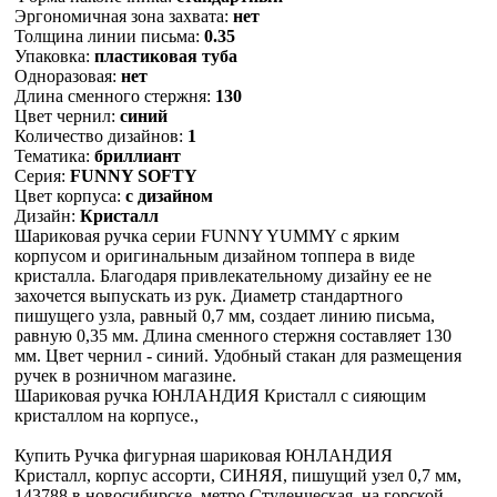
Эргономичная зона захвата:
нет
Толщина линии письма:
0.35
Упаковка:
пластиковая туба
Одноразовая:
нет
Длина сменного стержня:
130
Цвет чернил:
синий
Количество дизайнов:
1
Тематика:
бриллиант
Серия:
FUNNY SOFTY
Цвет корпуса:
с дизайном
Дизайн:
Кристалл
Шариковая ручка серии FUNNY YUMMY с ярким
корпусом и оригинальным дизайном топпера в виде
кристалла. Благодаря привлекательному дизайну ее не
захочется выпускать из рук. Диаметр стандартного
пишущего узла, равный 0,7 мм, создает линию письма,
равную 0,35 мм. Длина сменного стержня составляет 130
мм. Цвет чернил - синий. Удобный стакан для размещения
ручек в розничном магазине.
Шариковая ручка ЮНЛАНДИЯ Кристалл с сияющим
кристаллом на корпусе.,
Купить Ручка фигурная шариковая ЮНЛАНДИЯ
Кристалл, корпус ассорти, СИНЯЯ, пишущий узел 0,7 мм,
143788 в новосибирске, метро Студенческая, на горской,