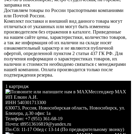
заправка нск
Доставляем товары по России траспортными компаниями
или Почтой России.
Комплект поставки и внешний вид данного товара могут
отличаться от указанных или могут быть изменены
производителем без отражения в каталоге. Приведенные
на нашем сайте цены, характеристики, количество товаров,
а так же информация об их наличии на складе носят
ознакомительный характер и не являются публичной
офертой, определенной пунктом 2 статьи 437 ГК РФ. Для
получения информации о характеристиках товаров, их
наличии и стоимости необходимо связаться с менеджерами
нашей компании. Оплата производится только после
подтверждения резерва.
1 картридж
Мессенджер MAX
ИП Елкин А.И.
ИНН 540301713300
630073
,
Россия
,
Новосибирская область
,
Новосибирск
,
ул.
Блюхера, д.30 офис 1а
Телефон:
+7 (951) 361-68-19
Почта:
t89513616819@yandex.ru
Пн-Сб: 11-17 Обед с 13-14 (По предварительному звонку)