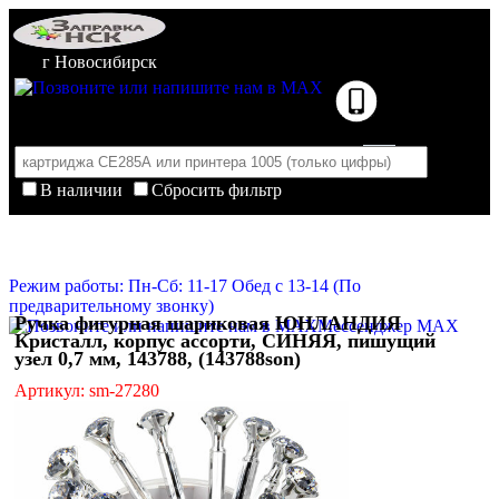
г Новосибирск
В наличии
Сбросить фильтр
Корзина пуста
Очистить корзину
Режим работы: Пн-Сб: 11-17 Обед с 13-14 (По
предварительному звонку)
Ручка фигурная шариковая ЮНЛАНДИЯ
Мессенджер MAX
Кристалл, корпус ассорти, СИНЯЯ, пишущий
узел 0,7 мм, 143788, (143788son)
Артикул: sm-27280