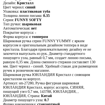
Дизайн:
Кристалл
Цвет чернил:
синий
Упаковка:
пластиковая туба
Толщина линии письма:
0.35
Серия:
FUNNY SOFTY
Тип ручки:
шариковая
Автоматическая:
нет
Покрытие корпуса:
-
Форма корпуса:
с топпером
Шариковая ручка серии FUNNY YUMMY с ярким
корпусом и оригинальным дизайном топпера в виде
кристалла. Благодаря привлекательному дизайну ее не
захочется выпускать из рук. Диаметр стандартного
пишущего узла, равный 0,7 мм, создает линию письма,
равную 0,35 мм. Длина сменного стержня составляет 130
мм. Цвет чернил - синий. Удобный стакан для размещения
ручек в розничном магазине.
Шариковая ручка ЮНЛАНДИЯ Кристалл с сияющим
кристаллом на корпусе.
Артикул: sm-27280, Ручка фигурная шариковая
ЮНЛАНДИЯ Кристалл, корпус ассорти, СИНЯЯ,
пишущий узел 0,7 мм, 143788, ЮНЛАНДИЯ, ,
ЮНЛАНДИЯ, Страна:
Китай
Диаметр пишущего узла:
0.7
Форма наконечника:
стандартный