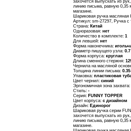
захочется выпускать из рук
линию письма, равную 0,35 
магазине.
Шариковая ручка масляная 
Артикул: sm-27297, Ручка
Страна:
Китай
Одноразовая:
нет
Количество в комплекте:
1
Для левшей:
нет
Форма наконечника:
игольч
Диаметр пишущего узла:
0.7
Форма корпуса:
круглая
Длина сменного стержня:
12
Чернила на масляной основ
Толщина линии письма:
0.35
Упаковка:
пластиковая туб
Цвет чернил:
синий
Эргономичная зона захвата
Стиль:
-
Серия:
FUNNY TOPPER
Цвет корпуса:
с дизайном
Дизайн:
Единорог
Шариковая ручка серии FUN
захочется выпускать из рук
линию письма, равную 0,35 
магазине.
Шариковая ручка масляная 