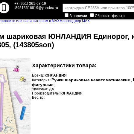
+7 (951) 361-68-19
t89513616819@yandex.ru
В наличии
Сбросить фильтр
Мессенджер MAX
ом шариковая ЮНЛАНДИЯ Единорог, 
805, (143805son)
Характеристики товара:
Бренд:
ЮНЛАНДИЯ
Ручки шариковые неавтоматические
Категория:
,
фигурные
,
Упаковка:
Да
Производитель:
ЮНЛАНДИЯ
Вес, гр.: