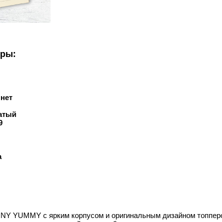
уры:
:
нет
атый
9
а
NY YUMMY с ярким корпусом и оригинальным дизайном топперов