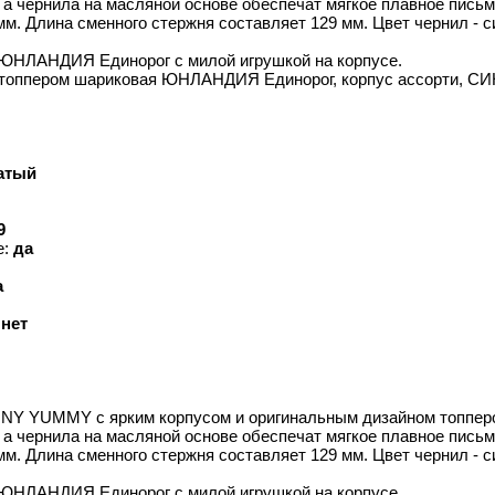
, а чернила на масляной основе обеспечат мягкое плавное письм
мм. Длина сменного стержня составляет 129 мм. Цвет чернил - 
ЮНЛАНДИЯ Единорог с милой игрушкой на корпусе.
 с топпером шариковая ЮНЛАНДИЯ Единорог, корпус ассорти, 
атый
9
е:
да
а
:
нет
NY YUMMY с ярким корпусом и оригинальным дизайном топперов
, а чернила на масляной основе обеспечат мягкое плавное письм
мм. Длина сменного стержня составляет 129 мм. Цвет чернил - 
ЮНЛАНДИЯ Единорог с милой игрушкой на корпусе.,