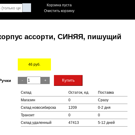
Корзина пуста
Очистить корзину
корпус ассорти, СИНЯЯ, пишущий
46
руб.
Остаток
Ручки
Купить
-
+
Склад
Остаток, ед.
Поставка
Магазин
0
Сразу
Склад новосибирска
1209
0-2 дня
Транзит
0
0
Склад удаленный
47413
5-12 дней