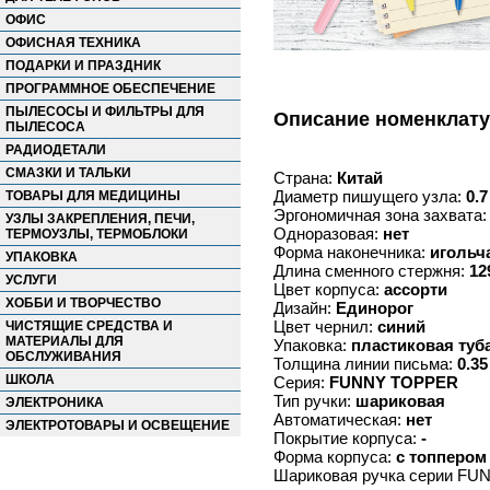
ОФИС
ОФИСНАЯ ТЕХНИКА
ПОДАРКИ И ПРАЗДНИК
ПРОГРАММНОЕ ОБЕСПЕЧЕНИЕ
ПЫЛЕСОСЫ И ФИЛЬТРЫ ДЛЯ
Описание номенклат
ПЫЛЕСОСА
РАДИОДЕТАЛИ
СМАЗКИ И ТАЛЬКИ
Страна:
Китай
Диаметр пишущего узла:
0.7
ТОВАРЫ ДЛЯ МЕДИЦИНЫ
Эргономичная зона захвата
УЗЛЫ ЗАКРЕПЛЕНИЯ, ПЕЧИ,
Одноразовая:
нет
ТЕРМОУЗЛЫ, ТЕРМОБЛОКИ
Форма наконечника:
игольч
УПАКОВКА
Длина сменного стержня:
12
УСЛУГИ
Цвет корпуса:
ассорти
ХОББИ И ТВОРЧЕСТВО
Дизайн:
Единорог
Цвет чернил:
синий
ЧИСТЯЩИЕ СРЕДСТВА И
МАТЕРИАЛЫ ДЛЯ
Упаковка:
пластиковая туб
ОБСЛУЖИВАНИЯ
Толщина линии письма:
0.35
ШКОЛА
Серия:
FUNNY TOPPER
Тип ручки:
шариковая
ЭЛЕКТРОНИКА
Автоматическая:
нет
ЭЛЕКТРОТОВАРЫ И ОСВЕЩЕНИЕ
Покрытие корпуса:
-
Форма корпуса:
с топпером
Шариковая ручка серии FUN