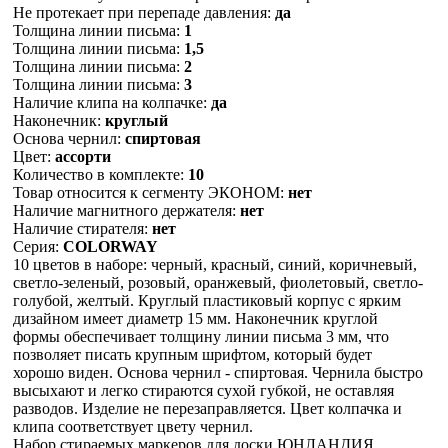
Не протекает при перепаде давления:
да
Толщина линии письма:
1
Толщина линии письма:
1,5
Толщина линии письма:
2
Толщина линии письма:
3
Наличие клипа на колпачке:
да
Наконечник:
круглый
Основа чернил:
спиртовая
Цвет:
ассорти
Количество в комплекте:
10
Товар относится к сегменту ЭКОНОМ:
нет
Наличие магнитного держателя:
нет
Наличие стирателя:
нет
Серия:
COLORWAY
10 цветов в наборе: черный, красный, синий, коричневый,
светло-зеленый, розовый, оранжевый, фиолетовый, светло-
голубой, желтый. Круглый пластиковый корпус с ярким
дизайном имеет диаметр 15 мм. Наконечник круглой
формы обеспечивает толщину линии письма 3 мм, что
позволяет писать крупным шрифтом, который будет
хорошо виден. Основа чернил - спиртовая. Чернила быстро
высыхают и легко стираются сухой губкой, не оставляя
разводов. Изделие не перезаправляется. Цвет колпачка и
клипа соответствует цвету чернил.
Набор стираемых маркеров для доски ЮНЛАНДИЯ