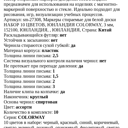
предназначен для использования на изделиях с магнитно-
маркерной поверхностью и стекле. Идеально подходит для
рисования, игр, визуализации учебных процессов.
Артикул: sm-27308, Маркеры стираемые для белой доски
НАБОР 10 ЦВЕТОВ, ЮНЛАНДИЯ COLORWAY, 3 мм,
152100, ЮНЛАНДИЯ, , ЮНЛАНДИЯ, Страна:
Китай
Раскладывающийся футляр:
нет
Устойчив к засыханию:
нет
Чернила стираются сухой губкой:
да
Материал корпуса:
пластик
Толщина линии письма:
2,5
Система визуального контроля наличия чернил:
нет
Не протекает при перепаде давления:
да
Толщина линии письма:
1
Толщина линии письма:
1,5
Толщина линии письма:
2
Толщина линии письма:
3
Наличие клипа на колпачке:
да
Наконечник:
круглый
Основа чернил:
спиртовая
Цвет:
ассорти
Количество в комплекте:
10
Серия:
COLORWAY
10 цветов в наборе: черный, красный, синий, коричневый,
светло-зеленый, розовый, оранжевый, фиолетовый, светло-