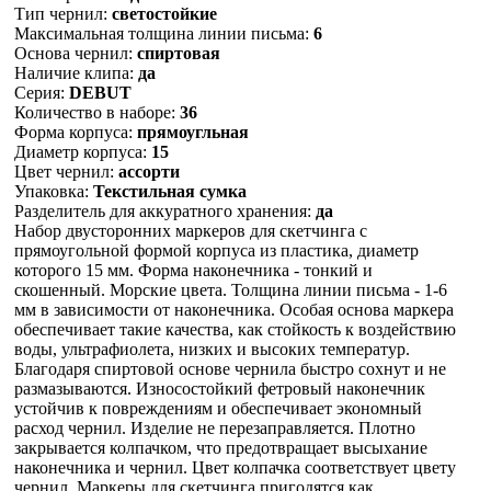
Тип чернил:
светостойкие
Максимальная толщина линии письма:
6
Основа чернил:
спиртовая
Наличие клипа:
да
Серия:
DEBUT
Количество в наборе:
36
Форма корпуса:
прямоугльная
Диаметр корпуса:
15
Цвет чернил:
ассорти
Упаковка:
Текстильная сумка
Разделитель для аккуратного хранения:
да
Набор двусторонних маркеров для скетчинга с
прямоугольной формой корпуса из пластика, диаметр
которого 15 мм. Форма наконечника - тонкий и
скошенный. Морские цвета. Толщина линии письма - 1-6
мм в зависимости от наконечника. Особая основа маркера
обеспечивает такие качества, как стойкость к воздействию
воды, ультрафиолета, низких и высоких температур.
Благодаря спиртовой основе чернила быстро сохнут и не
размазываются. Износостойкий фетровый наконечник
устойчив к повреждениям и обеспечивает экономный
расход чернил. Изделие не перезаправляется. Плотно
закрывается колпачком, что предотвращает высыхание
наконечника и чернил. Цвет колпачка соответствует цвету
чернил. Маркеры для скетчинга пригодятся как