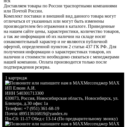
нск
Доставляем товары по России траспортными компаниями
или Почтой России.
Комплект поставки и внешний вид данного товара могут
отличаться от указанных или могут быть изменены
производителем без отражения в каталоге. Приведенные
на нашем сайте цены, характеристики, количество товаров,
а так же информация об их наличии на складе носят
ознакомительный характер и не являются публичной
офертой, определенной пунктом 2 статьи 437 ГК РФ. Для
получения информации о характеристиках товаров, их
наличии и стоимости необходимо связаться с менеджерами
нашей компании. Оплата производится только после
подтверждения резерва.
1 картридж
Мессенджер MAX
ИП Елкин А.И.
ИНН 540301713300
630073
,
Россия
,
Новосибирская область
,
Новосибирск
,
ул.
Блюхера, д.30 офис 1а
Телефон:
+7 (951) 361-68-19
Почта:
t89513616819@yandex.ru
Пн-Сб: 11-17 Обед с 13-14 (По предварительному звонку)
Мессенджер MAX