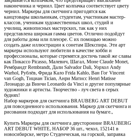
закрывается колпачком, что предотвращает высыхание
наконечника и чернил. Цвет колпачка соответствует цвету
чернил. Маркеры для скетчинга пригодятся как
канцтовары школьникам, студентам, участникам мастер-
классов, ученикам художественных школ, студий и
училищ, живописных мастерских, так как у них
представлена широкая гамма цветов. Отлично подойдут
для работы дома или пленэре. С их помощью можно
создать даже иллюстрации к сонетам Шекспира. Эти арт
маркеры используют любители в качестве хобби и
профессионалы, которые стремятся достичь такой же славы
как Пикассо Picasso, Малевич, Шагал, Моне Claude Monet,
Рембрандт Rembrandt, Дали Salvador Dali, Уорхол Andy
Warhol, Рублёв, Фрида Кало Frida Kahlo, Ван Гог Vincent
van Gogh, Тициан Tician, Анри Матисс Henri Matisse
Леонардо да Винчи Leonardo da Vinci и другие популярные
художники и артисты. Творчество - луч света в серых
буднях!
Набор маркеров для скетчинга BRAUBERG ART DEBUT
для повседневного использования. Маркер для скетчинга и
рисования подходит для использования на бумаге.,
Купить Маркеры для скетчинга двусторонние BRAUBERG
ART DEBUT WHITE, НАБОР 36 шт., чехол, 152141 в
новосибирске, метро Студенческая, на горской, заправка