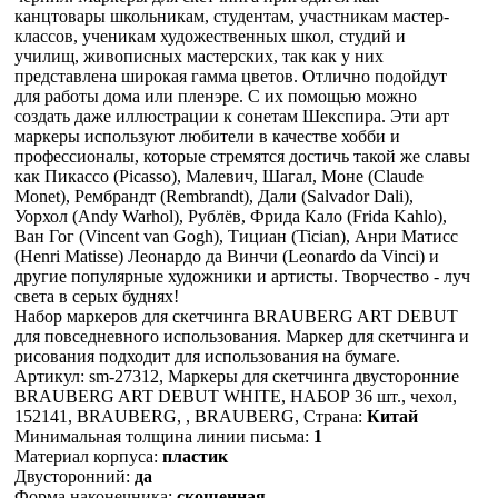
канцтовары школьникам, студентам, участникам мастер-
классов, ученикам художественных школ, студий и
училищ, живописных мастерских, так как у них
представлена широкая гамма цветов. Отлично подойдут
для работы дома или пленэре. С их помощью можно
создать даже иллюстрации к сонетам Шекспира. Эти арт
маркеры используют любители в качестве хобби и
профессионалы, которые стремятся достичь такой же славы
как Пикассо (Picasso), Малевич, Шагал, Моне (Claude
Monet), Рембрандт (Rembrandt), Дали (Salvador Dali),
Уорхол (Andy Warhol), Рублёв, Фрида Кало (Frida Kahlo),
Ван Гог (Vincent van Gogh), Тициан (Tician), Анри Матисс
(Henri Matisse) Леонардо да Винчи (Leonardo da Vinci) и
другие популярные художники и артисты. Творчество - луч
света в серых буднях!
Набор маркеров для скетчинга BRAUBERG ART DEBUT
для повседневного использования. Маркер для скетчинга и
рисования подходит для использования на бумаге.
Артикул: sm-27312, Маркеры для скетчинга двусторонние
BRAUBERG ART DEBUT WHITE, НАБОР 36 шт., чехол,
152141, BRAUBERG, , BRAUBERG, Страна:
Китай
Минимальная толщина линии письма:
1
Материал корпуса:
пластик
Двусторонний:
да
Форма наконечника:
скошенная