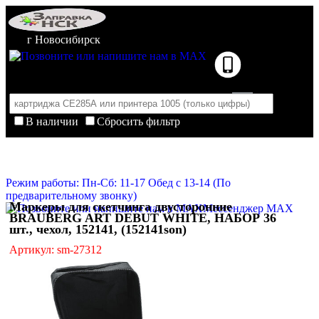
г Новосибирск
В наличии
Сбросить фильтр
Корзина пуста
Очистить корзину
Режим работы: Пн-Сб: 11-17 Обед с 13-14 (По
предварительному звонку)
Маркеры для скетчинга двусторонние
Мессенджер MAX
BRAUBERG ART DEBUT WHITE, НАБОР 36
шт., чехол, 152141, (152141son)
Артикул: sm-27312