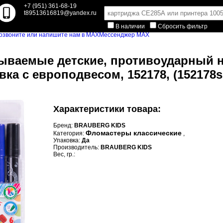
+7 (951) 361-68-19
t89513616819@yandex.ru
В наличии
Сбросить фильтр
Мессенджер MAX
ваемые детские, противоударный н
вка с европодвесом, 152178, (152178s
Характеристики товара:
Бренд:
BRAUBERG KIDS
Фломастеры классические
Категория:
,
Упаковка:
Да
Производитель:
BRAUBERG KIDS
Вес, гр.: