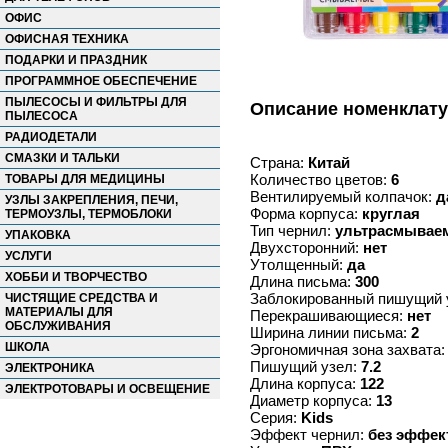
ОФИС
ОФИСНАЯ ТЕХНИКА
ПОДАРКИ И ПРАЗДНИК
ПРОГРАММНОЕ ОБЕСПЕЧЕНИЕ
ПЫЛЕСОСЫ И ФИЛЬТРЫ ДЛЯ
Описание номенклат
ПЫЛЕСОСА
РАДИОДЕТАЛИ
СМАЗКИ И ТАЛЬКИ
Страна:
Китай
Количество цветов:
6
ТОВАРЫ ДЛЯ МЕДИЦИНЫ
Вентилируемый колпачок:
д
УЗЛЫ ЗАКРЕПЛЕНИЯ, ПЕЧИ,
Форма корпуса:
круглая
ТЕРМОУЗЛЫ, ТЕРМОБЛОКИ
Тип чернил:
ультрасмывае
УПАКОВКА
Двухсторонний:
нет
УСЛУГИ
Утолщенный:
да
ХОББИ И ТВОРЧЕСТВО
Длина письма:
300
Заблокированный пишущий 
ЧИСТЯЩИЕ СРЕДСТВА И
МАТЕРИАЛЫ ДЛЯ
Перекрашивающиеся:
нет
ОБСЛУЖИВАНИЯ
Ширина линии письма:
2
ШКОЛА
Эргономичная зона захвата
Пишущий узел:
7.2
ЭЛЕКТРОНИКА
Длина корпуса:
122
ЭЛЕКТРОТОВАРЫ И ОСВЕЩЕНИЕ
Диаметр корпуса:
13
Серия:
Kids
Эффект чернил:
без эффек