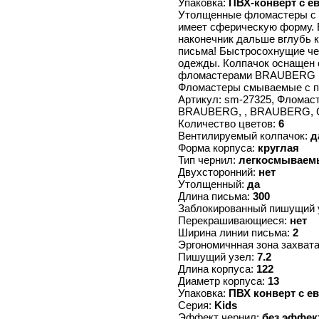
Упаковка:
ПВХ-конверт с е
Утолщенные фломастеры с 6
имеет сферическую форму. 
наконечник дальше вглубь к
письма! Быстросохнущие че
одежды. Колпачок оснащен 
фломастерами BRAUBERG Kid
Фломастеры смываемые с п
Артикул: sm-27325, Фломас
BRAUBERG, , BRAUBERG, 
Количество цветов:
6
Вентилируемый колпачок:
д
Форма корпуса:
круглая
Тип чернил:
легкосмываем
Двухсторонний:
нет
Утолщенный:
да
Длина письма:
300
Заблокированный пишущий 
Перекрашивающиеся:
нет
Ширина линии письма:
2
Эргономичнная зона захват
Пишущий узел:
7.2
Длина корпуса:
122
Диаметр корпуса:
13
Упаковка:
ПВХ конверт с е
Серия:
Kids
Эффект чернил:
без эффек