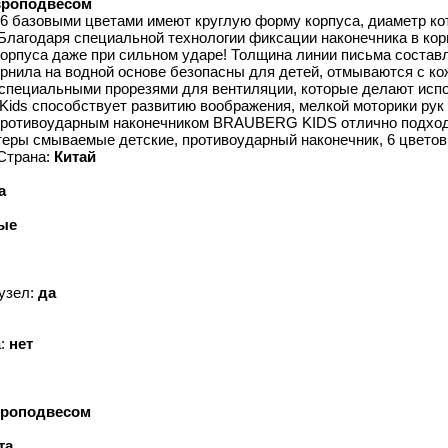
вроподвесом
 базовыми цветами имеют круглую форму корпуса, диаметр кот
Благодаря специальной технологии фиксации наконечника в кор
орпуса даже при сильном ударе! Толщина линии письма составл
рнила на водной основе безопасны для детей, отмываются с ко
специальными прорезями для вентиляции, которые делают исп
s способствует развитию воображения, мелкой моторики рук у
ротивоударным наконечником BRAUBERG KIDS отлично подход
теры смываемые детские, противоударный наконечник, 6 цвето
Страна:
Китай
а
ые
узел:
да
а:
нет
вроподвесом
та