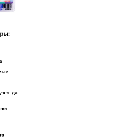
уры:
а
мые
узел:
да
:
нет
та