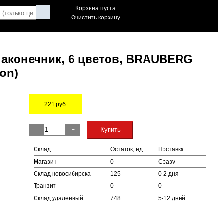
Корзина пуста
Очистить корзину
аконечник, 6 цветов, BRAUBERG
on)
221
руб.
Остаток
Купить
-
+
Склад
Остаток, ед.
Поставка
Магазин
0
Сразу
Склад новосибирска
125
0-2 дня
Транзит
0
0
Склад удаленный
748
5-12 дней