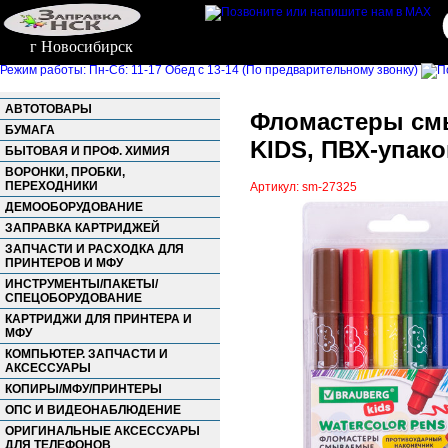
г Новосибирск
Режим работы: Пн-Сб: 11-17 Обед с 13-14 (По предварительному звонку)
АВТОТОВАРЫ
Фломастеры смы
БУМАГА
KIDS, ПВХ-упако
БЫТОВАЯ И ПРОФ. ХИМИЯ
ВОРОНКИ, ПРОБКИ,
ПЕРЕХОДНИКИ
Артикул: sm-27325
ДЕМООБОРУДОВАНИЕ
ЗАПРАВКА КАРТРИДЖЕЙ
ЗАПЧАСТИ И РАСХОДКА ДЛЯ
ПРИНТЕРОВ И МФУ
ИНСТРУМЕНТЫ/ПАКЕТЫ/
СПЕЦОБОРУДОВАНИЕ
КАРТРИДЖИ ДЛЯ ПРИНТЕРА И
МФУ
КОМПЬЮТЕР. ЗАПЧАСТИ И
АКСЕССУАРЫ
КОПИРЫ/МФУ/ПРИНТЕРЫ
ОПС И ВИДЕОНАБЛЮДЕНИЕ
ОРИГИНАЛЬНЫЕ АКСЕССУАРЫ
ДЛЯ ТЕЛЕФОНОВ