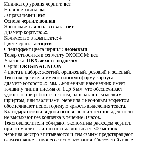
Индикатор уровня чернил:
нет
Наличие клипа:
да
Заправляемый:
нет
Основа чернил:
водная
Эргономичная зона захвата:
нет
Диаметр корпуса:
25
Количество в комплекте:
4
Цвет чернил:
ассорти
Спецэффект цвета чернил :
неоновый
Товар относится к сегменту ЭКОНОМ:
нет
Упаковка:
ПВХ-чехол с подвесом
Серия:
ORIGINAL NEON
4 цвета в наборе: желтый, оранжевый, розовый и зеленый.
Текстовыделители имеют плоскую форму корпуса,
диаметр которого 25 мм. Скошенный наконечник имеет
толщину линии письма от 1 до 5 мм, что обеспечивает
удобство при работе с текстом, напечатанным мелким
шрифтом, или таблицами. Чернила с неоновым эффектом
обеспечивают неповторимую яркость выделения текста.
Благодаря особой водной основе чернил текстовыделители
не высыхают без колпачка в течение 8 часов.
Текстовыделители обладают экономным расходом чернил,
при этом длина линии письма достигает 300 метров.
Чернила быстро впитываются и тем самым предотвращают
размазывание в процессе использования. Светоустойчивые