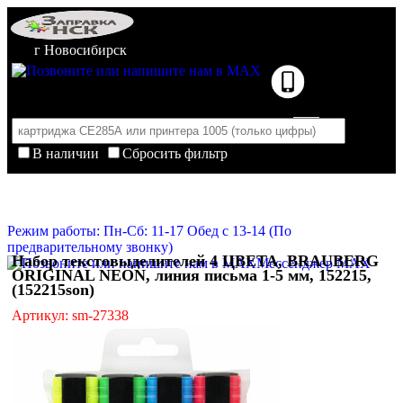
г Новосибирск
В наличии
Сбросить фильтр
Корзина пуста
Очистить корзину
Режим работы: Пн-Сб: 11-17 Обед с 13-14 (По
предварительному звонку)
Набор текстовыделителей 4 ЦВЕТА, BRAUBERG
Мессенджер MAX
ORIGINAL NEON, линия письма 1-5 мм, 152215,
(152215son)
Артикул: sm-27338