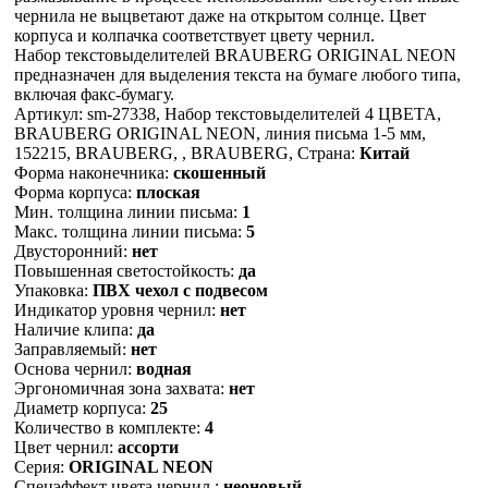
чернила не выцветают даже на открытом солнце. Цвет
корпуса и колпачка соответствует цвету чернил.
Набор текстовыделителей BRAUBERG ORIGINAL NEON
предназначен для выделения текста на бумаге любого типа,
включая факс-бумагу.
Артикул: sm-27338, Набор текстовыделителей 4 ЦВЕТА,
BRAUBERG ORIGINAL NEON, линия письма 1-5 мм,
152215, BRAUBERG, , BRAUBERG, Страна:
Китай
Форма наконечника:
скошенный
Форма корпуса:
плоская
Мин. толщина линии письма:
1
Макс. толщина линии письма:
5
Двусторонний:
нет
Повышенная светостойкость:
да
Упаковка:
ПВХ чехол с подвесом
Индикатор уровня чернил:
нет
Наличие клипа:
да
Заправляемый:
нет
Основа чернил:
водная
Эргономичная зона захвата:
нет
Диаметр корпуса:
25
Количество в комплекте:
4
Цвет чернил:
ассорти
Серия:
ORIGINAL NEON
Спецэффект цвета чернил :
неоновый