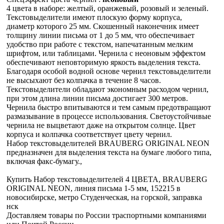
4 цвета в наборе: желтый, оранжевый, розовый и зеленый.
Текстовыделители имеют плоскую форму корпуса,
диаметр которого 25 мм. Скошенный наконечник имеет
толщину линии письма от 1 до 5 мм, что обеспечивает
удобство при работе с текстом, напечатанным мелким
шрифтом, или таблицами. Чернила с неоновым эффектом
обеспечивают неповторимую яркость выделения текста.
Благодаря особой водной основе чернил текстовыделители
не высыхают без колпачка в течение 8 часов.
Текстовыделители обладают экономным расходом чернил,
при этом длина линии письма достигает 300 метров.
Чернила быстро впитываются и тем самым предотвращают
размазывание в процессе использования. Светоустойчивые
чернила не выцветают даже на открытом солнце. Цвет
корпуса и колпачка соответствует цвету чернил.
Набор текстовыделителей BRAUBERG ORIGINAL NEON
предназначен для выделения текста на бумаге любого типа,
включая факс-бумагу.,
Купить Набор текстовыделителей 4 ЦВЕТА, BRAUBERG
ORIGINAL NEON, линия письма 1-5 мм, 152215 в
новосибирске, метро Студенческая, на горской, заправка
нск
Доставляем товары по России траспортными компаниями