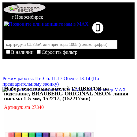
г Новосибирск
В наличии
Сбросить фильтр
Корзина пуста
Очистить корзину
Режим работы: Пн-Сб: 11-17 Обед с 13-14 (По
предварительному звонку)
Набор текстовыделителей 12 ЦВЕТОВ на
Мессенджер MAX
подставке, BRAUBERG ORIGINAL NEON, линия
письма 1-5 мм, 152217, (152217son)
Артикул: sm-27340