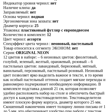
Индикатор уровня чернил:
нет
Наличие клипа:
да
Заправляемый:
нет
Основа чернил:
водная
Эргономичная зона захвата:
нет
Диаметр корпуса:
25
Упаковка:
пластиковый футляр с европодвесом
Количество в комплекте:
12
Цвет чернил:
ассорти
Спецэффект цвета чернил :
неоновый, пастельный
Товар относится к сегменту ЭКОНОМ:
нет
Серия:
ORIGINAL NEON
12 цветов в наборе: – 6 неоновых цветов: фиолетовый,
голубой, зеленый, желтый, оранжевый, розовый – 6
пастельных цветов: лавандовый, бирюзовый, мятный,
ванильный, персиковый, пастельный розовый. Неоновый
цвет позволяет ярко выделить важное в тексте, в то время
как особый пастельный оттенок создает мягкие переходы и
равномерно подчеркивает необходимую информацию. В
комплекте подставка длиной 21 см, которая позволяет
удобно расположить набор на столе и обеспечить быстрый
доступ к каждому текстовыделителю. Текстовыделители
имеют плоскую форму корпуса, диаметр которого 25 мм.
Скошенный наконечник имеет толщину линии письма от 1
до 5 мм, что обеспечивает удобство при работе с текстом,