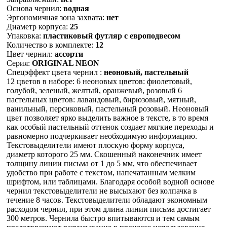
Основа чернил:
водная
Эргономичная зона захвата:
нет
Диаметр корпуса:
25
Упаковка:
пластиковый футляр с европодвесом
Количество в комплекте:
12
Цвет чернил:
ассорти
Серия:
ORIGINAL NEON
Спецэффект цвета чернил :
неоновый, пастельный
12 цветов в наборе: 6 неоновых цветов: фиолетовый,
голубой, зеленый, желтый, оранжевый, розовый 6
пастельных цветов: лавандовый, бирюзовый, мятный,
ванильный, персиковый, пастельный розовый. Неоновый
цвет позволяет ярко выделить важное в тексте, в то время
как особый пастельный оттенок создает мягкие переходы и
равномерно подчеркивает необходимую информацию.
Текстовыделители имеют плоскую форму корпуса,
диаметр которого 25 мм. Скошенный наконечник имеет
толщину линии письма от 1 до 5 мм, что обеспечивает
удобство при работе с текстом, напечатанным мелким
шрифтом, или таблицами. Благодаря особой водной основе
чернил текстовыделители не высыхают без колпачка в
течение 8 часов. Текстовыделители обладают экономным
расходом чернил, при этом длина линии письма достигает
300 метров. Чернила быстро впитываются и тем самым