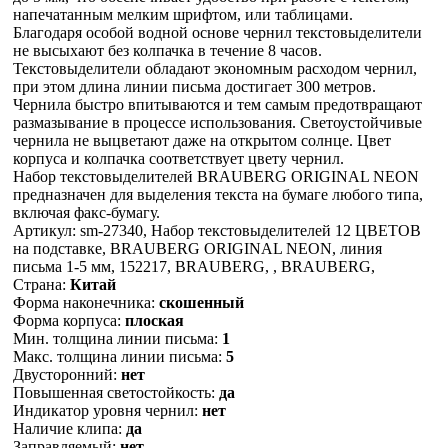
напечатанным мелким шрифтом, или таблицами.
Благодаря особой водной основе чернил текстовыделители
не высыхают без колпачка в течение 8 часов.
Текстовыделители обладают экономным расходом чернил,
при этом длина линии письма достигает 300 метров.
Чернила быстро впитываются и тем самым предотвращают
размазывание в процессе использования. Светоустойчивые
чернила не выцветают даже на открытом солнце. Цвет
корпуса и колпачка соответствует цвету чернил.
Набор текстовыделителей BRAUBERG ORIGINAL NEON
предназначен для выделения текста на бумаге любого типа,
включая факс-бумагу.
Артикул: sm-27340, Набор текстовыделителей 12 ЦВЕТОВ
на подставке, BRAUBERG ORIGINAL NEON, линия
письма 1-5 мм, 152217, BRAUBERG, , BRAUBERG,
Страна:
Китай
Форма наконечника:
скошенный
Форма корпуса:
плоская
Мин. толщина линии письма:
1
Макс. толщина линии письма:
5
Двусторонний:
нет
Повышенная светостойкость:
да
Индикатор уровня чернил:
нет
Наличие клипа:
да
Заправляемый:
нет