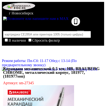
г Новосибирск
В наличии
Сбросить фильтр
Корзина пуста
Очистить корзину
Режим работы: Пн-Сб: 11-17 Обед с 13-14 (По
предварительному звонку)
Карандаш механический 0,5 мм, HB, BRAUBERG
Мессенджер MAX
CHROME, металлический корпус, 181977,
(181977son)
Артикул: sm-27345