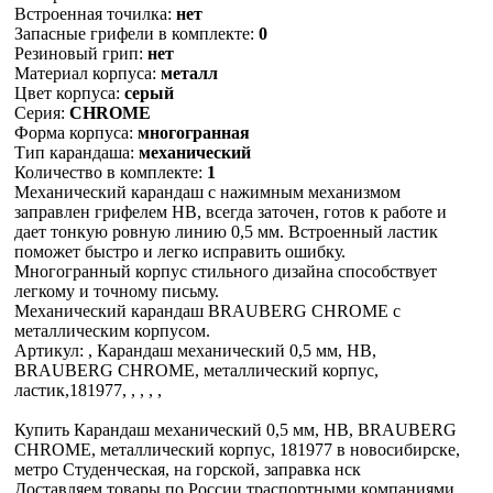
Встроенная точилка:
нет
Запасные грифели в комплекте:
0
Резиновый грип:
нет
Материал корпуса:
металл
Цвет корпуса:
серый
Серия:
CHROME
Форма корпуса:
многогранная
Тип карандаша:
механический
Количество в комплекте:
1
Механический карандаш с нажимным механизмом
заправлен грифелем HB, всегда заточен, готов к работе и
дает тонкую ровную линию 0,5 мм. Встроенный ластик
поможет быстро и легко исправить ошибку.
Многогранный корпус стильного дизайна способствует
легкому и точному письму.
Механический карандаш BRAUBERG CHROME с
металлическим корпусом.
Артикул: , Карандаш механический 0,5 мм, HB,
BRAUBERG CHROME, металлический корпус,
ластик,181977, , , , ,
Купить Карандаш механический 0,5 мм, HB, BRAUBERG
CHROME, металлический корпус, 181977 в новосибирске,
метро Студенческая, на горской, заправка нск
Доставляем товары по России траспортными компаниями