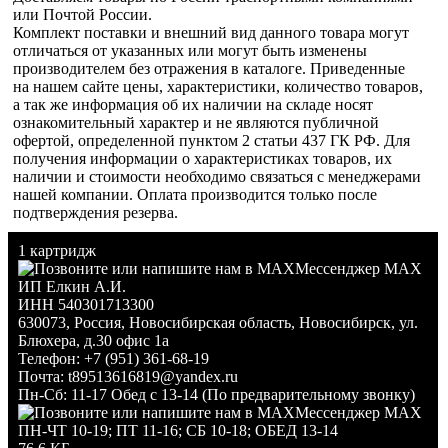
или Почтой России.
Комплект поставки и внешний вид данного товара могут
отличаться от указанных или могут быть изменены
производителем без отражения в каталоге. Приведенные
на нашем сайте цены, характеристики, количество товаров,
а так же информация об их наличии на складе носят
ознакомительный характер и не являются публичной
офертой, определенной пунктом 2 статьи 437 ГК РФ. Для
получения информации о характеристиках товаров, их
наличии и стоимости необходимо связаться с менеджерами
нашей компании. Оплата производится только после
подтверждения резерва.
1 картридж
Мессенджер MAX
ИП Елкин А.И.
ИНН 540301713300
630073
,
Россия
,
Новосибирская область
,
Новосибирск
,
ул.
Блюхера, д.30 офис 1а
Телефон:
+7 (951) 361-68-19
Почта:
t89513616819@yandex.ru
Пн-Сб: 11-17 Обед с 13-14 (По предварительному звонку)
Мессенджер MAX
ПН-ЧТ 10-19; ПТ 11-16; СБ 10-18; ОБЕД 13-14