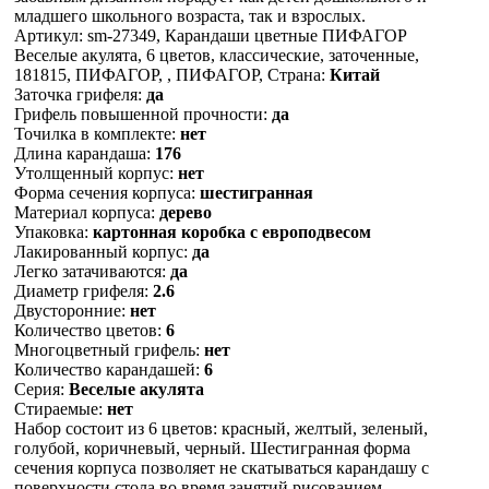
младшего школьного возраста, так и взрослых.
Артикул: sm-27349, Карандаши цветные ПИФАГОР
Веселые акулята, 6 цветов, классические, заточенные,
181815, ПИФАГОР, , ПИФАГОР, Страна:
Китай
Заточка грифеля:
да
Грифель повышенной прочности:
да
Точилка в комплекте:
нет
Длина карандаша:
176
Утолщенный корпус:
нет
Форма сечения корпуса:
шестигранная
Материал корпуса:
дерево
Упаковка:
картонная коробка c европодвесом
Лакированный корпус:
да
Легко затачиваются:
да
Диаметр грифеля:
2.6
Двусторонние:
нет
Количество цветов:
6
Многоцветный грифель:
нет
Количество карандашей:
6
Серия:
Веселые акулята
Cтираемые:
нет
Набор состоит из 6 цветов: красный, желтый, зеленый,
голубой, коричневый, черный. Шестигранная форма
сечения корпуса позволяет не скатываться карандашу с
поверхности стола во время занятий рисованием.