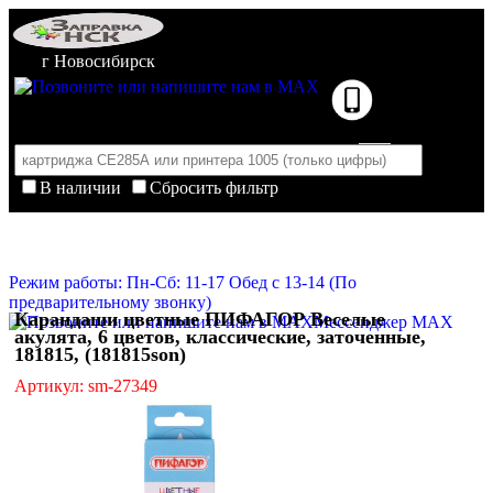
г Новосибирск
В наличии
Сбросить фильтр
Корзина пуста
Очистить корзину
Режим работы: Пн-Сб: 11-17 Обед с 13-14 (По
предварительному звонку)
Карандаши цветные ПИФАГОР Веселые
Мессенджер MAX
акулята, 6 цветов, классические, заточенные,
181815, (181815son)
Артикул: sm-27349