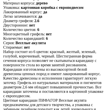
Материал корпуса:
дерево
Упаковка:
картонная коробка c европодвесом
Лакированный корпус:
да
Легко затачиваются:
да
Диаметр грифеля:
2.6
Двусторонние:
нет
Количество цветов:
6
Многоцветный грифель:
нет
Количество карандашей:
6
Серия:
Веселые акулята
Cтираемые:
нет
Набор состоит из 6 цветов: красный, желтый, зеленый,
голубой, коричневый, черный. Шестигранная форма
сечения корпуса позволяет не скатываться карандашу с
поверхности стола во время занятий рисованием.
Карандаши изготовлены из высокосортной белой
древесины ценных пород и имеют лакированный корпус.
Качество древесины и исполнения гарантирует легкую
заточку. Грифель из натуральных материалов и пигментов
диаметром 2,6 мм обладает повышенной прочностью. Все
карандаши заточены и поставляются в картонной упаковке
с европодвесом.
Цветные карандаши ПИФАГОР Веселые акулята
предназначены для детского творчества, а упаковка с
забавным дизайном порадует как детей дошкольного и