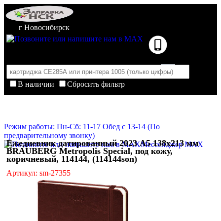
г Новосибирск
В наличии
Сбросить фильтр
Корзина пуста
Очистить корзину
Режим работы: Пн-Сб: 11-17 Обед с 13-14 (По
предварительному звонку)
Ежедневник датированный 2023 А5 138x213 мм
Мессенджер MAX
BRAUBERG Metropolis Special, под кожу,
коричневый, 114144, (114144son)
Артикул: sm-27355