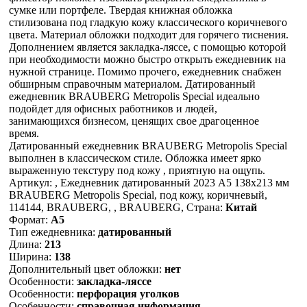
сумке или портфеле. Твердая книжная обложка
стилизована под гладкую кожу классического коричневого
цвета. Материал обложки подходит для горячего тиснения.
Дополнением является закладка-ляссе, с помощью которой
при необходимости можно быстро открыть ежедневник на
нужной странице. Помимо прочего, ежедневник снабжен
обширным справочным материалом. Датированный
ежедневник BRAUBERG Metropolis Special идеально
подойдет для офисных работников и людей,
занимающихся бизнесом, ценящих свое драгоценное
время.
Датированный ежедневник BRAUBERG Metropolis Special
выполнен в классическом стиле. Обложка имеет ярко
выраженную текстуру под кожу , приятную на ощупь.
Артикул: , Ежедневник датированный 2023 А5 138x213 мм
BRAUBERG Metropolis Special, под кожу, коричневый,
114144, BRAUBERG, , BRAUBERG, Страна:
Китай
Формат:
А5
Тип ежедневника:
датированный
Длина:
213
Ширина:
138
Дополнительный цвет обложки:
нет
Особенности:
закладка-ляссе
Особенности:
перфорация уголков
Особенности:
справочная информация