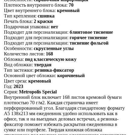
Плотность внутреннего блока:
70
Цвет внутреннего блока:
кремовый
Тип крепления:
сшивка
Печать блока:
2 краски
Подарочная упаковка:
нет
Подходит для персонализации:
блинтовое тиснение
Подходит для персонализации:
горячее тиснение
Подходит для персонализации:
тиснение фольгой
Особенности:
скругленные углы
Количество листов:
168
Обложка:
под классическую кожу
Вид обложки:
твердая
Тип застежки:
резинка-фиксатор
Основной цвет обложки:
коричневый
Цвет среза:
кремовый
Год:
2023
Серия:
Metropolis Special
Внутренний блок включает 168 листов кремовой бумаги
плотностью 70 г/м2. Каждая страничка имеет
перфорированный угол. Благодаря стандартному формату
А5 138х213 мм ежедневник удобно использовать как в
офисе, так и на выездных деловых встречах, а резинка-
фиксатор поможет избежать раскрытия ежедневника в
сумке или портфеле. Твердая книжная обложка