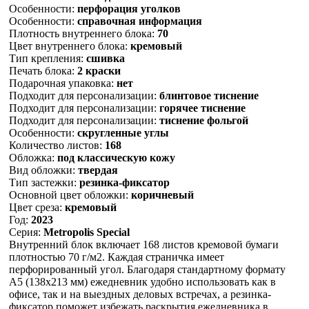
Особенности:
перфорация уголков
Особенности:
справочная информация
Плотность внутреннего блока:
70
Цвет внутреннего блока:
кремовый
Тип крепления:
сшивка
Печать блока:
2 краски
Подарочная упаковка:
нет
Подходит для персонализации:
блинтовое тиснение
Подходит для персонализации:
горячее тиснение
Подходит для персонализации:
тиснение фольгой
Особенности:
скругленные углы
Количество листов:
168
Обложка:
под классическую кожу
Вид обложки:
твердая
Тип застежки:
резинка-фиксатор
Основной цвет обложки:
коричневый
Цвет среза:
кремовый
Год:
2023
Серия:
Metropolis Special
Внутренний блок включает 168 листов кремовой бумаги
плотностью 70 г/м2. Каждая страничка имеет
перфорированный угол. Благодаря стандартному формату
А5 (138х213 мм) ежедневник удобно использовать как в
офисе, так и на выездных деловых встречах, а резинка-
фиксатор поможет избежать раскрытия ежедневника в