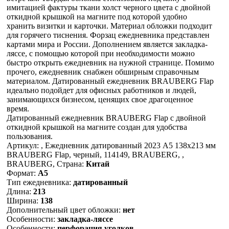
имитацией фактуры ткани холст черного цвета с двойной
откидной крышкой на магните под которой удобно
хранить визитки и карточки. Материал обложки подходит
для горячего тиснения. Форзац ежедневника представлен
картами мира и России. Дополнением является закладка-
ляссе, с помощью которой при необходимости можно
быстро открыть ежедневник на нужной странице. Помимо
прочего, ежедневник снабжен обширным справочным
материалом. Датированный ежедневник BRAUBERG Flap
идеально подойдет для офисных работников и людей,
занимающихся бизнесом, ценящих свое драгоценное
время.
Датированный ежедневник BRAUBERG Flap с двойной
откидной крышкой на магните создан для удобства
пользования.
Артикул: , Ежедневник датированный 2023 А5 138x213 мм
BRAUBERG Flap, черный, 114149, BRAUBERG, ,
BRAUBERG, Страна:
Китай
Формат:
А5
Тип ежедневника:
датированный
Длина:
213
Ширина:
138
Дополнительный цвет обложки:
нет
Особенности:
закладка-ляссе
Особенности:
перфорация уголков