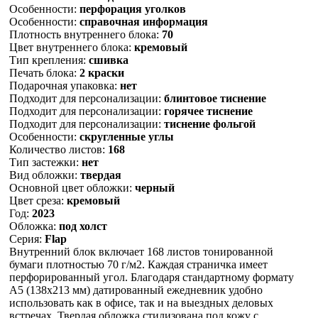
Особенности:
перфорация уголков
Особенности:
справочная информация
Плотность внутреннего блока:
70
Цвет внутреннего блока:
кремовый
Тип крепления:
сшивка
Печать блока:
2 краски
Подарочная упаковка:
нет
Подходит для персонализации:
блинтовое тиснение
Подходит для персонализации:
горячее тиснение
Подходит для персонализации:
тиснение фольгой
Особенности:
скругленные углы
Количество листов:
168
Тип застежки:
нет
Вид обложки:
твердая
Основной цвет обложки:
черный
Цвет среза:
кремовый
Год:
2023
Обложка:
под холст
Серия:
Flap
Внутренний блок включает 168 листов тонированной
бумаги плотностью 70 г/м2. Каждая страничка имеет
перфорированный угол. Благодаря стандартному формату
А5 (138х213 мм) датированный ежедневник удобно
использовать как в офисе, так и на выездных деловых
встречах. Твердая обложка стилизована под кожу с