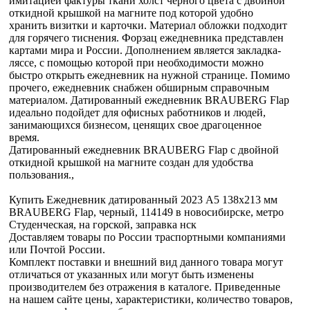
имитацией фактуры ткани холст черного цвета с двойной
откидной крышкой на магните под которой удобно
хранить визитки и карточки. Материал обложки подходит
для горячего тиснения. Форзац ежедневника представлен
картами мира и России. Дополнением является закладка-
ляссе, с помощью которой при необходимости можно
быстро открыть ежедневник на нужной странице. Помимо
прочего, ежедневник снабжен обширным справочным
материалом. Датированный ежедневник BRAUBERG Flap
идеально подойдет для офисных работников и людей,
занимающихся бизнесом, ценящих свое драгоценное
время.
Датированный ежедневник BRAUBERG Flap с двойной
откидной крышкой на магните создан для удобства
пользования.,
Купить Ежедневник датированный 2023 А5 138x213 мм
BRAUBERG Flap, черный, 114149 в новосибирске, метро
Студенческая, на горской, заправка нск
Доставляем товары по России траспортными компаниями
или Почтой России.
Комплект поставки и внешний вид данного товара могут
отличаться от указанных или могут быть изменены
производителем без отражения в каталоге. Приведенные
на нашем сайте цены, характеристики, количество товаров,