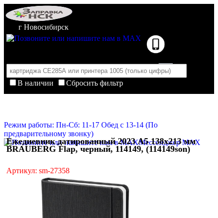
г Новосибирск
В наличии
Сбросить фильтр
Корзина пуста
Очистить корзину
Режим работы: Пн-Сб: 11-17 Обед с 13-14 (По
предварительному звонку)
Ежедневник датированный 2023 А5 138x213 мм
Мессенджер MAX
BRAUBERG Flap, черный, 114149, (114149son)
Артикул: sm-27358