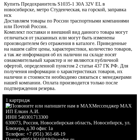
Купить Предохранитель S1035-1 30A 32V EL в
новосибирске, метро Студенческая, на горской, заправка
нск
Доставляем товары по России траспортными компаниями
или Почтой России.
Комплект поставки и внешний вид данного товара могут
отличаться от указанных или могут быть изменены
производителем без отражения в каталоге. Приведенные
на нашем сайте цены, характеристики, количество товаров,
а так же информация об их наличии на складе носят
ознакомительный характер и не являются публичной
офертой, определенной пунктом 2 статьи 437 ГК РФ. Для
получения информации о характеристиках товаров, их
наличии и стоимости необходимо связаться с менеджерами
нашей компании. Оплата производится только после
подтверждения резерва.
1 картридж
Мессенджер MAX
ИП Елкин А.И.
ИНН 540301713300
630073
,
Россия
,
Новосибирская область
,
Новосибирск
,
ул.
Блюхера, д.30 офис 1а
Телефон:
+7 (951) 361-68-19
Почта:
t89513616819@yandex.ru