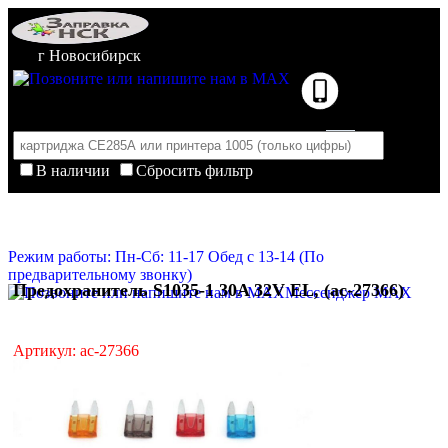
г Новосибирск
В наличии
Сбросить фильтр
Корзина пуста
Очистить корзину
Режим работы: Пн-Сб: 11-17 Обед с 13-14 (По
предварительному звонку)
Предохранитель S1035-1 30A 32V EL, (ac-27366)
Мессенджер MAX
Артикул: ac-27366